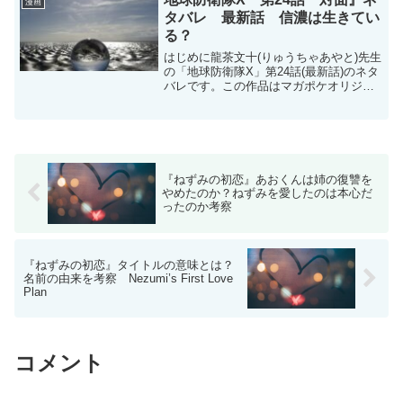
漫画
てた〜』第17...
タバレ 最新話 信濃は生きてい
る？
はじめに龍茶文十(りゅうちゃあやと)先生
の「地球防衛隊X」第24話(最新話)のネタ
バレです。この作品はマガポケオリジナ
ル作品で毎週月曜日に更新です。地球防
衛隊X - 龍茶文十 / 【第24話】対面 | マガ
ポケ現在コミックスは2巻まで発売中...
『ねずみの初恋』あおくんは姉の復讐を
やめたのか？ねずみを愛したのは本心だ
ったのか考察
『ねずみの初恋』タイトルの意味とは？
名前の由来を考察 Nezumi’s First Love
Plan
コメント