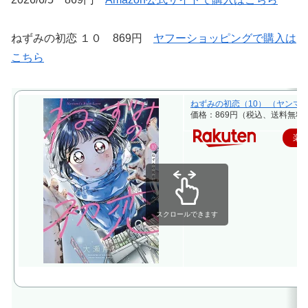
ねずみの初恋 １０ 869円
ヤフーショッピングで購入は
こちら
ねずみの初恋（10） （ヤンマガK
価格：869円（税込、送料無料)
楽
スクロールできます