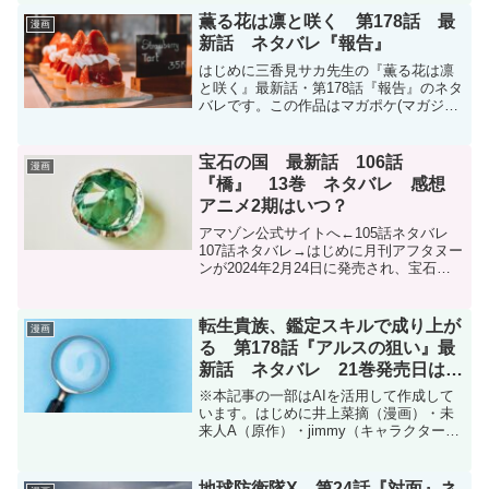
にも、「最近、更新間隔が空いている気
薫る花は凛と咲く 第178話 最
漫画
がする」「物語の勢いが...
新話 ネタバレ『報告』
はじめに三香見サカ先生の『薫る花は凛
と咲く』最新話・第178話『報告』のネタ
バレです。この作品はマガポケ(マガジン
ポケット)オリジナル作品で毎週木曜日に
更新です。次回更新は2026年2月12日予
定です。現在、コミックスは21巻(157話
宝石の国 最新話 106話
漫画
～1...
『橋』 13巻 ネタバレ 感想
アニメ2期はいつ？
アマゾン公式サイトへ←105話ネタバレ
107話ネタバレ→はじめに月刊アフタヌー
ンが2024年2月24日に発売され、宝石の
国106話が更新されました。4か月ぶりの
更新でした。今回の記事を読むことで106
話のあらすじとネタバレが分かります。
転生貴族、鑑定スキルで成り上が
漫画
アフ...
る 第178話『アルスの狙い』最
新話 ネタバレ 21巻発売日はい
つ？
※本記事の一部はAIを活用して作成して
います。はじめに井上菜摘（漫画）・未
来人A（原作）・jimmy（キャラクター原
案）『転生貴族、鑑定スキルで成り上が
る 〜弱小領地を受け継いだので、優秀な
人材を増やしていたら、最強領地になっ
地球防衛隊X 第24話『対面』ネ