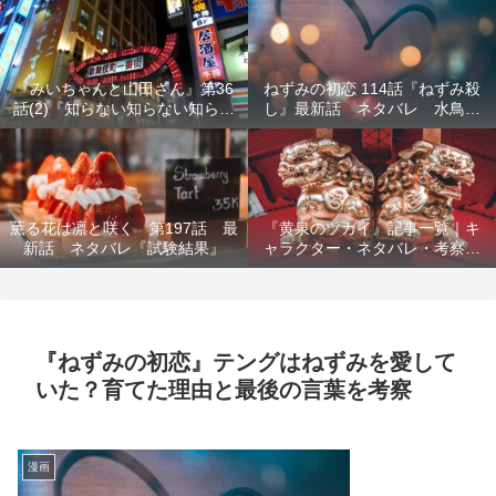
結末を解説
『みいちゃんと山田さん』第36
ねずみの初恋 114話『ねずみ殺
話(2)『知らない知らない知らな
し』最新話 ネタバレ 水鳥死
い』最新話 ネタバレ 犯人確
亡 鯆を殺すか
定 次回最終回
薫る花は凛と咲く 第197話 最
『黄泉のツガイ』記事一覧｜キ
新話 ネタバレ『試験結果』
ャラクター・ネタバレ・考察・
死亡キャラまとめ【完全ガイ
ド】
『ねずみの初恋』テングはねずみを愛して
いた？育てた理由と最後の言葉を考察
漫画