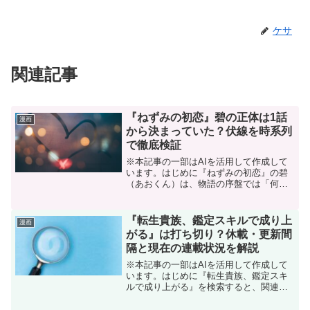
ケサ
関連記事
『ねずみの初恋』碧の正体は1話
漫画
から決まっていた？伏線を時系列
で徹底検証
※本記事の一部はAIを活用して作成して
います。はじめに『ねずみの初恋』の碧
（あおくん）は、物語の序盤では「何も
知らない普通の青年」として登場しまし
た。実際、公式の作品紹介でも、碧は何
も知らない普通の青年として説明されて
『転生貴族、鑑定スキルで成り上
漫画
います。ねずみと碧が恋...
がる』は打ち切り？休載・更新間
隔と現在の連載状況を解説
※本記事の一部はAIを活用して作成して
います。はじめに『転生貴族、鑑定スキ
ルで成り上がる』を検索すると、関連キ
ーワードに「打ち切り」と表示されるこ
とがあります。漫画を追っている人の中