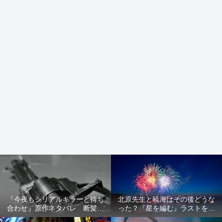
『今夜もシリアルキラーと待ち
北原先生と暁海はその後どうな
合わせ』原作ネタバレ 断髪オ
った？『星を編む』ラストをネ
ブジェ殺人事件 犯人の正体や
タバレ解説