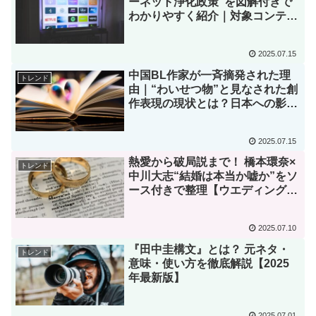
ーネット浄化政策”を図解付きで
わかりやすく紹介｜対象コンテン
ツと影響は？
2025.07.15
中国BL作家が一斉摘発された理
トレンド
由｜“わいせつ物”と見なされた創
作表現の現状とは？日本への影響
は？
2025.07.15
熱愛から破局説まで！ 橋本環奈×
トレンド
中川大志“結婚は本当か嘘か”をソ
ース付きで整理【ウエディングド
レス姿あり】
2025.07.10
『田中圭構文』とは？ 元ネタ・
トレンド
意味・使い方を徹底解説【2025
年最新版】
2025.07.01