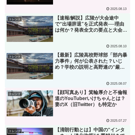
2025.08.13
【速報/解説】広陵が大会途中
トレンド
で“出場辞退”を正式発表──理由
は何か？発表全文の要点と大会へ
の影響を一次情報で整理【2025
年8月10日】
2025.08.10
【最新】広陵高校野球部「部内暴
トレンド
力事件」何が公表された？いじ
め？学校の説明と高野連の“厳重
注意”を一次ソースで整理【2025
年8月版】
2025.08.07
【顔写真あり】箕輪厚介と不倫報
トレンド
道のYouTuberいけちゃんとは？
妻のX（旧Twitter）も特定か
2025.07.27
【清朗行動とは】中国の“インタ
トレンド