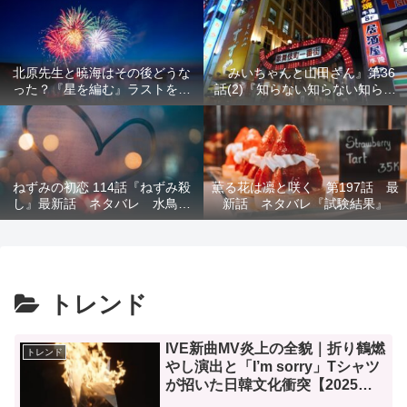
結末を解説
意を解説
北原先生と暁海はその後どうな
『みいちゃんと山田さん』第36
った？『星を編む』ラストをネ
話(2)『知らない知らない知らな
タバレ解説
い』最新話 ネタバレ 犯人確
定 次回最終回
ねずみの初恋 114話『ねずみ殺
薫る花は凛と咲く 第197話 最
し』最新話 ネタバレ 水鳥死
新話 ネタバレ『試験結果』
亡 鯆を殺すか
トレンド
IVE新曲MV炎上の全貌｜折り鶴燃
トレンド
やし演出と「I’m sorry」Tシャツ
が招いた日韓文化衝突【2025年
最新】