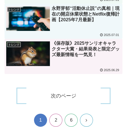
永野芽郁“活動休止説”の真相｜現
トレンド
在の開店休業状態とNetflix復帰計
画【2025年7月最新】
2025.07.01
《保存版》2025サンリオキャラ
トレンド
クター大賞・結果発表と限定グッ
ズ最新情報を一気見！
2025.06.29
次のページ
1
次
2
6