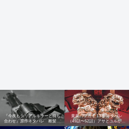
『今夜もシリアルキラーと待ち
黄泉のツガイ 13巻 ネタバレ
合わせ』原作ネタバレ 断髪オ
（49話〜52話）アサとユルが家
ブジェ殺人事件 犯人の正体や
出！西ノ村の真実とヒカルの決