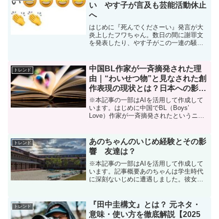
繰り返しますが...
い やす子が言及も芸能活動休止
へ
はじめに『死んでくださーい』発言が大
炎上したフワちゃん。数日の間に謝罪文
を発表したり、やす子がこの一連の騒動
について言及したりしましたが、とうと
う芸能活動休止が発表されました。この
記事を読むことでこれまでの経緯が分か
中国BL作家が一斉摘発された理
トレンド
ります。前回の記事アマゾ...
由｜“わいせつ物”と見なされた創
作表現の現状とは？日本への影響
は？
※本記事の一部はAIを活用して作成して
います。はじめに中国でBL（Boys’
Love）作家が一斉摘発されたというニュ
ースについてまとめました。中国でBL作
家200人超が摘発された衝撃中国で
BL（Boys’ Love）作家が一斉摘発された
あのちゃんのいじめ経験とその影
トレンド
と...
響 友達は？
※本記事の一部はAIを活用して作成して
います。記事概要あのちゃんは学生時代
に深刻ないじめに遭遇しました。彼女は
特に中学時代に、教室で後ろの席の男の
子によって毎日ゴミを投げつけられ、さ
らには「お前みたいなバカは幸せになん
『田中圭構文』とは？ 元ネタ・
トレンド
てなれない、消えろ」と...
意味・使い方を徹底解説【2025