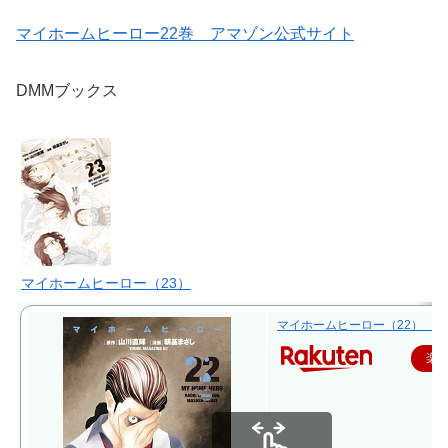
マイホームヒーロー22巻 アマゾン公式サイト
DMMブックス
マイホームヒーロー（23）
マイホームヒーロー（22） （ヤン
楽