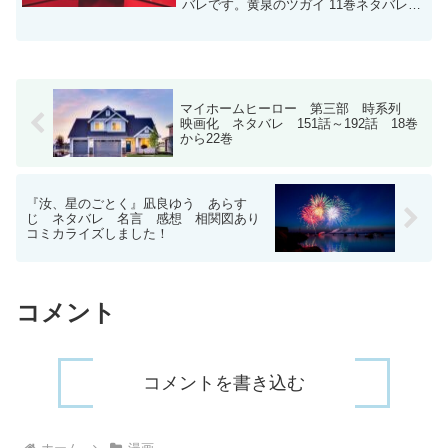
バレです。黄泉のツガイ 11巻ネタバレ前
巻まで東村と影森で手を組むことになっ
た。西ノ村の情報を得るため、ユルはロ
ウエイとハルオと共に東村を訪ねた。ヤ
マハおばぁは西ノ村...
マイホームヒーロー 第三部 時系列
映画化 ネタバレ 151話～192話 18巻
から22巻
『汝、星のごとく』凪良ゆう あらす
じ ネタバレ 名言 感想 相関図あり
コミカライズしました！
コメント
コメントを書き込む