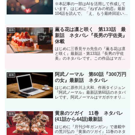
※本記事の一部はAIを活用して作成して
います。はじめに『ねずみの初恋』最新
104話を読んで、「え、もう最終回近い
の？」「完結が近い？」と思った方も多
いのではないでしょうか。最新話ラスト
では、ねずみが水鳥に「ありがと水鳥」
薫る花は凛と咲く 第133話 最
漫画
「水鳥のこと殺しに行...
新話 ネタバレ『長男の宇佐美』
休載
はじめに三香見サカ先生の『薫る花は凛
と咲く』最新話・第133話『長男の宇佐
美』のネタバレです。この作品はマガポ
ケ(マガジンポケット)オリジナル作品で毎
週木曜日に更新です。現在、コミックス
は14巻まで発売中です。薫る花は凛と咲
阿武ノーマル 第60話『300万円
漫画
く - 三香見サ...
の女』最新話 ネタバレ
はじめに原作川上大和、作画タイジュン
『阿武ノーマル』最新話第60話のネタバ
レです。阿武ノーマルはマガポケオリジ
ナル作品で毎週日曜日に更新です。次回
更新は3月16日予定です。阿武ノーマル -
原作/川上大和 作画/タイジュン / 【第60
黄泉のツガイ 11巻 ネタバレ
漫画
話】...
(41話から44話)最新話
はじめに『月刊少年ガンガン』で連載中
の荒川弘の『黄泉のツガイ』11巻のネタ