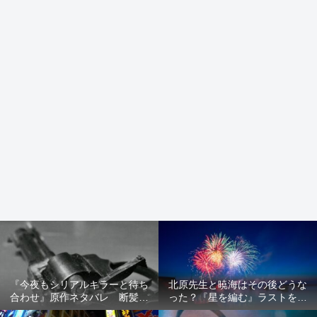
『今夜もシリアルキラーと待ち
北原先生と暁海はその後どうな
合わせ』原作ネタバレ 断髪オ
った？『星を編む』ラストをネ
ブジェ殺人事件 犯人の正体や
タバレ解説