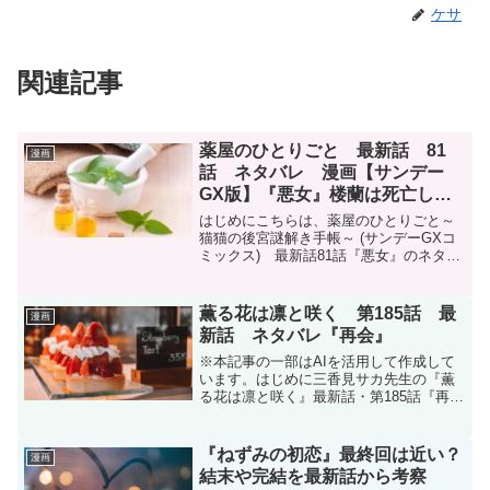
ケサ
関連記事
薬屋のひとりごと 最新話 81
漫画
話 ネタバレ 漫画【サンデー
GX版】『悪女』楼蘭は死亡し
た？
はじめにこちらは、薬屋のひとりごと～
猫猫の後宮謎解き手帳～ (サンデーGXコ
ミックス) 最新話81話『悪女』のネタバ
レです。月刊サンデーGX 2024年9月号に
掲載されています。月刊サンデーGX
2024年9月号(2024年8月19日発売)...
薫る花は凛と咲く 第185話 最
漫画
新話 ネタバレ『再会』
※本記事の一部はAIを活用して作成して
います。はじめに三香見サカ先生の『薫
る花は凛と咲く』最新話・第185話『再
会』のネタバレです。この作品はマガポ
ケ(マガジンポケット)オリジナル作品で毎
週木曜日に更新です。次回更新は2026年4
『ねずみの初恋』最終回は近い？
漫画
月9日予定...
結末や完結を最新話から考察