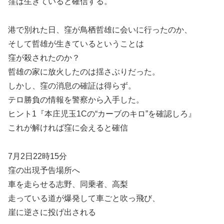
窪は生きていると確信する。
港で別れた日、窪が鳥栖哲雄に会いに行ったのか、
そして哲雄が生きているということは
窪が殺されたのか？
哲雄の家に放火したのは揺さぶりだった。
しかし、窪の消息の確証は得らず。
テロ勝負の情報を警察から入手した。
ヒント1『本庄児玉1Cの“カーブのキロ”を確認しろ』
これが解ければ窪に会えると確信
7月2日22時15分
窪の出現予告場所へ
車を走らせる志野、同乗者、高梨
走っている道が爆発して車ごと吹っ飛び、
崖に逆さに投げ出される