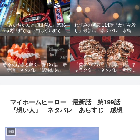
結末を解説
『みいちゃんと山田さん』第36
ねずみの初恋 114話『ねずみ殺
話(2)『知らない知らない知らな
し』最新話 ネタバレ 水鳥死
い』最新話 ネタバレ 犯人確
亡 鯆を殺すか
定 次回最終回
薫る花は凛と咲く 第197話 最
『黄泉のツガイ』記事一覧｜キ
新話 ネタバレ『試験結果』
ャラクター・ネタバレ・考察・
死亡キャラまとめ【完全ガイ
ド】
マイホームヒーロー 最新話 第199話
『想い人』 ネタバレ あらすじ 感想
漫画