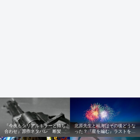
『今夜もシリアルキラーと待ち
北原先生と暁海はその後どうな
合わせ』原作ネタバレ 断髪オ
った？『星を編む』ラストをネ
ブジェ殺人事件 犯人の正体や
タバレ解説