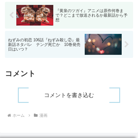
『黄泉のツガイ』アニメは原作何巻ま
で？どこまで放送されるか最新話から予
想
ねずみの初恋 106話『ねずみ殺し②』最
新話ネタバレ テング死亡か 10巻発売
日はいつ？
コメント
コメントを書き込む
ホーム
漫画