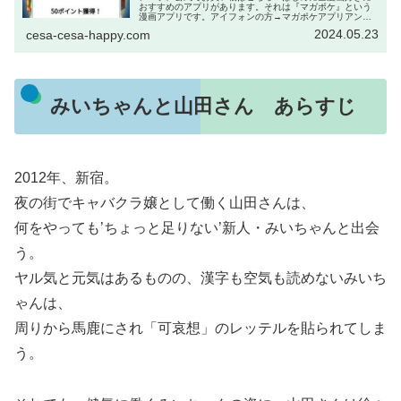
おすすめのアプリがあります。それは『マガポケ』という
漫画アプリです。アイフォンの方→マガポケアプリアンド
ロイドの方→マガポケアプリWeb→マガポケ｜少年マガジ
2024.05.23
cesa-cesa-happy.com
ン公式無料漫画アプリ このアプ...
みいちゃんと山田さん あらすじ
2012年、新宿。
夜の街でキャバクラ嬢として働く山田さんは、
何をやっても’ちょっと足りない’新人・みいちゃんと出会
う。
ヤル気と元気はあるものの、漢字も空気も読めないみいち
ゃんは、
周りから馬鹿にされ「可哀想」のレッテルを貼られてしま
う。