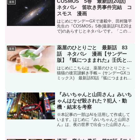
COSMOS 5巻 最新話(20話)
漫画
ネタバレ 笛吹き男事件完結 コ
スモス 漫画
はじめにサンデーGXで連載中、田村隆平
先生の『COSMOS』5巻(最新話FILE20ま
で)のあらすじとネタバレです。「このマ
ンガがすごい！2025」オトコ編9位にラン
クインしました。DMMブックスで2024年
12月25日まで1巻が無料開放さ...
薬屋のひとりごと 最新話 83
漫画
話 ネタバレ 漫画【サンデー
版】『狐につままれた』壬氏と猫
猫キス？！
はじめにこちらは、薬屋のひとりごと～
猫猫の後宮謎解き手帳～ (サンデーGXコ
ミックス) 最新話83話『狐につままれ
た』のネタバレです。月刊サンデーGX
2024年11月号に掲載されています。今月
はカラーページ扉です。電子書籍を買う
『みいちゃんと山田さん』みいち
漫画
ならDMM...
ゃんはなぜ殺された？犯人・動
機・結末を考察
※本記事の一部はAIを活用して作成して
います。はじめに『みいちゃんと山田さ
ん』は、夜の世界で出会った山田さんと
みいちゃんの交流を描きながら、虐待や
貧困、知的障害、搾取など、現代社会が
抱える問題をリアルに描いた作品です。