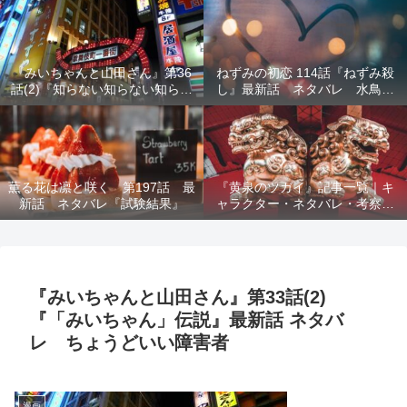
結末を解説
『みいちゃんと山田さん』第36
ねずみの初恋 114話『ねずみ殺
話(2)『知らない知らない知らな
し』最新話 ネタバレ 水鳥死
い』最新話 ネタバレ 犯人確
亡 鯆を殺すか
定 次回最終回
薫る花は凛と咲く 第197話 最
『黄泉のツガイ』記事一覧｜キ
新話 ネタバレ『試験結果』
ャラクター・ネタバレ・考察・
死亡キャラまとめ【完全ガイ
ド】
『みいちゃんと山田さん』第33話(2)
『「みいちゃん」伝説』最新話 ネタバ
レ ちょうどいい障害者
漫画