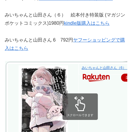
みいちゃんと山田さん（６） 絵本付き特装版 (マガジン
ポケットコミックス)1980円
kindle版購入はこちら
みいちゃんと山田さん 6 792円
ヤフーショッピングで購
入はこちら
みいちゃんと山田さん（6） （KC
楽
スクロールできます