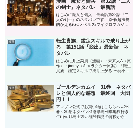
漫画 魔女と傭兵 第32話『二人
漫画
物語は冒頭から、みいち...
の剣士』ネタバレ 最新話
はじめに魔女と傭兵 最新話第32話『二
人の剣士』のネタバレです。原作/超法規
的かえる(GCノベルズ/マイクロマガジン
社刊) 漫画/宮木真人 キャラクター原案/叶
世べんち魔女と傭兵 - 原作/超法規的かえ
る(GCノベルズ/マイクロマガジン社刊...
転生貴族、鑑定スキルで成り上が
漫画
る 第151話『脱出』最新話 ネ
タバレ
はじめに井上菜摘（漫画）・未来人A（原
作）・jimmy（キャラクター原案）『転生
貴族、鑑定スキルで成り上がる 〜弱小領
地を受け継いだので、優秀な人材を増や
していたら、最強領地になってた〜』第
151話のネタバレです。転生貴族、鑑定ス
ゴールデンカムイ 31巻 ネタバ
漫画
キルで成り...
レと個人的な感想 最終回 大団
円！！
アマゾン公式でお買い物はこちらへ←26
巻～30巻ネタバレ31巻暴走列車地獄行き
牛山vs月島土方vs鯉登鶴見の背後から尾
形が近づく先頭にヒグマ？？どういうこ
と？？尾形は鶴見に自分だけをみてほし
かったの？？尾形は第7師団長の肩書がほ
しい？まずは...