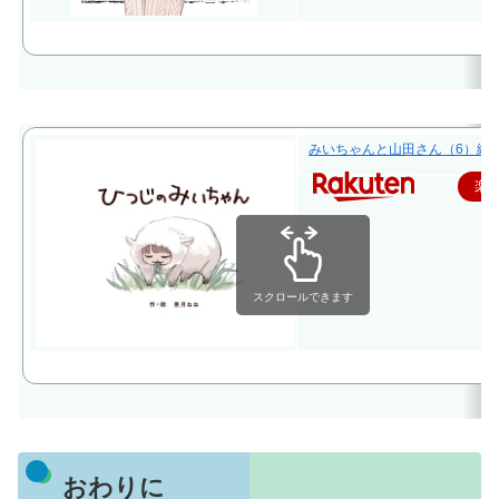
みいちゃんと山田さん（6）絵本付
楽
スクロールできます
おわりに