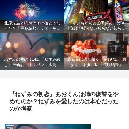
結末を解説
意を解説
北原先生と暁海はその後どうな
『みいちゃんと山田さん』第36
った？『星を編む』ラストをネ
話(2)『知らない知らない知らな
タバレ解説
い』最新話 ネタバレ 犯人確
定 次回最終回
ねずみの初恋 114話『ねずみ殺
薫る花は凛と咲く 第197話 最
し』最新話 ネタバレ 水鳥死
新話 ネタバレ『試験結果』
亡 鯆を殺すか
『ねずみの初恋』あおくんは姉の復讐をや
めたのか？ねずみを愛したのは本心だった
のか考察
漫画