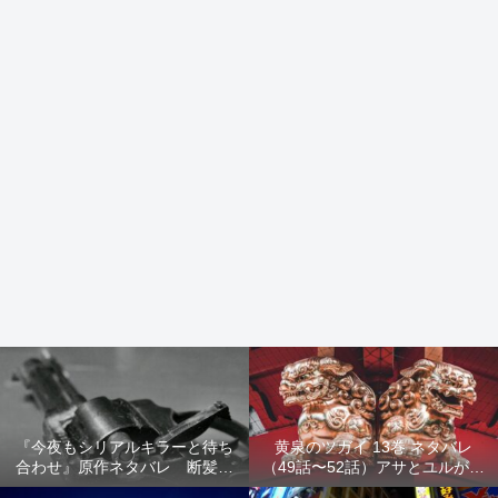
『今夜もシリアルキラーと待ち
黄泉のツガイ 13巻 ネタバレ
合わせ』原作ネタバレ 断髪オ
（49話〜52話）アサとユルが家
ブジェ殺人事件 犯人の正体や
出！西ノ村の真実とヒカルの決