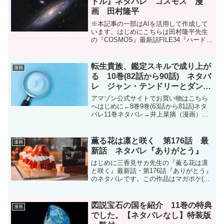
ドル』ネタバレ コスモス 漫
画 田村隆平
※本記事の一部はAIを活用して作成して
います。はじめにこちらは田村隆平先生
の『COSMOS』最新話FILE34『ハード
ル』ネタバレです。月刊サンデーGX(ジ
ェネックス) 2026年4月号に掲載されてい
ます。月刊サンデーGX 2026年4月号...
転生貴族、鑑定スキルで成り上が
漫画
る 10巻(82話から90話) ネタバ
レ ジャン・テンドリーとダン・
アレースト
アマゾン公式サイトでお買い物はこちら
へはじめに←8巻9巻(63話から81話)ネタ
バレ11巻ネタバレ→井上菜摘（漫画）・
未来人A（原作）・jimmy（キャラクター
原案）『転生貴族、鑑定スキルで成り上
がる 〜弱小領地を受け継いだので、優秀
薫る花は凛と咲く 第176話 最
漫画
な人材...
新話 ネタバレ『ありがとう』
はじめに三香見サカ先生の『薫る花は凛
と咲く』最新話・第176話『ありがとう』
のネタバレです。この作品はマガポケ(マ
ガジンポケット)オリジナル作品で毎週木
曜日に更新です。次回更新は2026年1月
29日予定です。現在、コミックスは21巻
図説宝石の国を紹介 11巻の特典
漫画
(157...
でした。【ネタバレなし】特装版