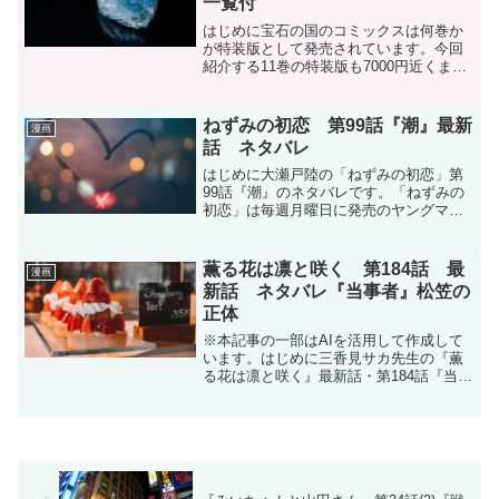
一覧付
はじめに宝石の国のコミックスは何巻か
が特装版として発売されています。今回
紹介する11巻の特装版も7000円近くまで
値段が高騰していますが、安心してくだ
さい。特典であった図説は単体で出版し
ていて紙媒体も単体で購入できます。今
ねずみの初恋 第99話『潮』最新
漫画
回はその『図説 宝...
話 ネタバレ
はじめに大瀬戸陸の「ねずみの初恋」第
99話『潮』のネタバレです。「ねずみの
初恋」は毎週月曜日に発売のヤングマガ
ジンにて連載中です。次号発売は3月23日
予定です。掲載誌↓ヤングマガジン 2026
年15号 ［2026年3月9日発売］ねずみの初
薫る花は凛と咲く 第184話 最
漫画
恋...
新話 ネタバレ『当事者』松笠の
正体
※本記事の一部はAIを活用して作成して
います。はじめに三香見サカ先生の『薫
る花は凛と咲く』最新話・第184話『当事
者』のネタバレです。この作品はマガポ
ケ(マガジンポケット)オリジナル作品で毎
週木曜日に更新です。次回更新は2026年4
月2日予...