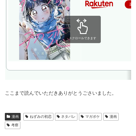
楽
スクロールできます
ここまで読んでいただきありがとうごさいました。
漫画
ねずみの初恋
ネタバレ
マガポケ
漫画
考察