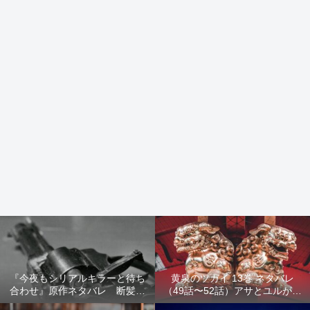
『今夜もシリアルキラーと待ち
黄泉のツガイ 13巻 ネタバレ
合わせ』原作ネタバレ 断髪オ
（49話〜52話）アサとユルが家
ブジェ殺人事件 犯人の正体や
出！西ノ村の真実とヒカルの決