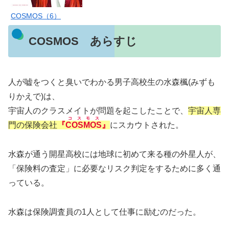
COSMOS（6）
COSMOS あらすじ
人が嘘をつくと臭いでわかる男子高校生の水森楓(みずも
りかえで)は、
宇宙人のクラスメイトが問題を起こしたことで、
宇宙人専
コスモス
門の保険会社
『
COSMOS
』
にスカウトされた。
水森が通う開星高校には地球に初めて来る種の外星人が、
「保険料の査定」に必要なリスク判定をするために多く通
っている。
水森は保険調査員の1人として仕事に励むのだった。