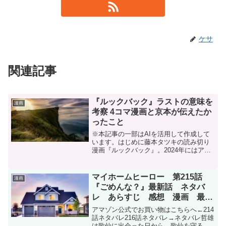
ケサ
関連記事
『ルックバック』ラストの意味を
漫画
考察 4コマ漫画と京本が伝えたか
ったこと
※本記事の一部はAIを活用して作成して
います。はじめに藤本タツキの読み切り
漫画『ルックバック』。2024年にはアニ
メ映画化され大きな話題になりました
が、読後に「ラストの意味がわからな
い」「4コマ漫画は何だったの？」「パラ
マイホームヒーロー 第215話
漫画
レルワールドなの？」...
『ごめんな？』最新話 ネタバ
レ あらすじ 感想 漫画 最新
刊24巻発売中
アマゾン公式でお買い物はこちらへ←214
話ネタバレ216話ネタバレ→ネタバレ哲雄
は歌仙に出会った日から、歌仙を守るヒ