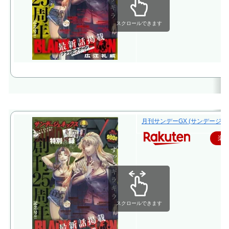
スクロールできます
月刊サンデーGX (サンデージェネ
楽
スクロールできます