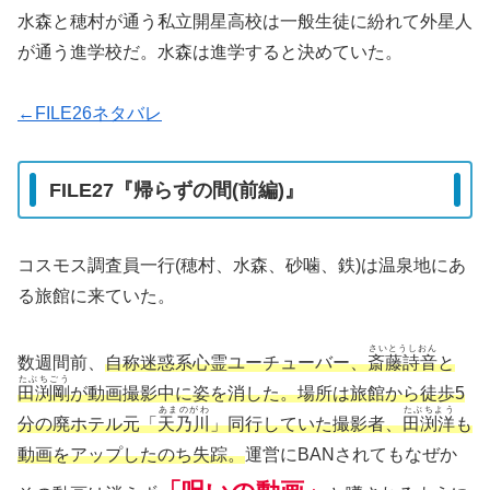
水森と穂村が通う私立開星高校は一般生徒に紛れて外星人
が通う進学校だ。水森は進学すると決めていた。
←FILE26ネタバレ
FILE27『帰らずの間(前編)』
コスモス調査員一行(穂村、水森、砂噛、鉄)は温泉地にあ
る旅館に来ていた。
さいとうしおん
数週間前、
自称迷惑系心霊ユーチューバー、
斎藤詩音
と
たぶちごう
田渕剛
が動画撮影中に姿を消した。場所は旅館から徒歩5
あまのがわ
たぶちよう
分の廃ホテル元「
天乃川
」同行していた撮影者、
田渕洋
も
動画をアップしたのち失踪。
運営にBANされてもなぜか