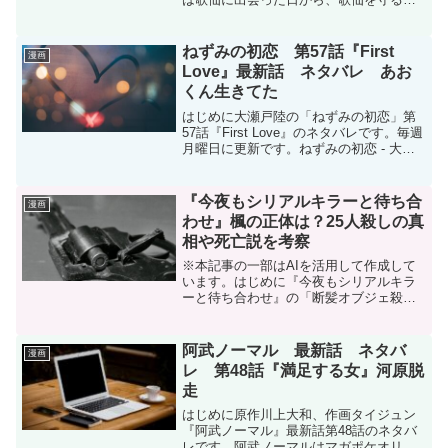
ーローを演じる主役になった。零花が生
まれ、歌仙もまた零花のヒーローになっ
た。今回は独断で歌仙を共犯者から外し
ねずみの初恋 第57話『First
漫画
た。それは明を守...
Love』最新話 ネタバレ あお
くん生きてた
はじめに大瀬戸陸の「ねずみの初恋」第
57話『First Love』のネタバレです。毎週
月曜日に更新です。ねずみの初恋 - 大瀬
戸陸 / 【第57話】First Love | マガポケね
ずみの初恋 - 第５７話 Ｆｉｒｓｔ Ｌ
ｏｖｅ | ヤン...
『今夜もシリアルキラーと待ち合
漫画
わせ』楓の正体は？25人殺しの真
相や死亡説を考察
※本記事の一部はAIを活用して作成して
います。はじめに『今夜もシリアルキラ
ーと待ち合わせ』の「断髪オブジェ殺人
事件」で、これまで味方だと思われてい
た鶴岡楓の正体が明らかになりました。
磯貝の監視役として登場し、時には協力
阿武ノーマル 最新話 ネタバ
漫画
者のようにも見えた楓。...
レ 第48話『満足する女』河原脱
走
はじめに原作川上大和、作画タイジュン
『阿武ノーマル』最新話第48話のネタバ
レです。阿武ノーマルはマガポケオリジ