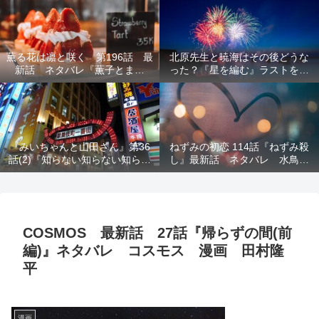
結末を解説
意を解説
薫る花は凛と咲く 第196話 最
北原先生と暁海はその後どうな
新話 ネタバレ『薫子とまど
った？『星を編む』ラストをネ
か』
タバレ解説
『みいちゃんと山田さん』第36
ねずみの初恋 114話『ねずみ殺
話(2)『知らない知らない知らな
し』最新話 ネタバレ 水鳥死
い』最新話 ネタバレ 犯人確
亡 鯆を殺すか
定 次回最終回
COSMOS 最新話 27話『帰らずの間(前
編)』ネタバレ コスモス 漫画 田村隆
平
漫画