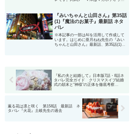
ナル作品で毎週日曜日に更新です。コミ
ックスは現在4巻まで発売中です。阿武ノ
ーマル - 原作/川上大和 作画/タイジュン /
『みいちゃんと山田さん』第35話
漫画
【第4...
(1)『魔法のお菓子』最新話 ネタ
バレ
※本記事の一部はAIを活用して作成して
います。はじめに亜月ねね先生の『みい
ちゃんと山田さん』最新話、第35話(1)
『魔法のお菓子』のネタバレです。みい
ちゃんと山田さんはマガポケ(マガジンポ
ケット)オリジナル作品で隔週日曜日に更
新です。次回更...
『私の夫と結婚して』日本版7話・8話ネ
タバレ完全ガイド クリスマスイブ結婚
式の顛末と“神様”の正体を徹底考察
【2025年最新】
薫る花は凛と咲く 第158話 最新話 ネ
タバレ『火花』土岐先生の過去