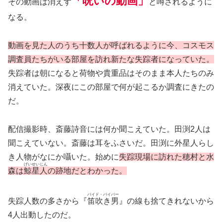
「呪いの動画」
その動画は消えず
と噂されるように
なる。
動画を見た人のうち十数人が呼ばれるように今、コスモス
調査員たちがいる部屋を訪れ新たな失踪者になっていた。
失踪者は朝になると荷物や貴重品はそのまま本人たちのみ
消えていた。深夜にこの部屋で何が起こるか調査にきたの
だ。
配信撮影時、斎藤詩音には何か聞こえていた。田渕2人は
聞こえていない。斎藤は耳をふさいだ。田渕に外星人らし
き人物がなにか囁いた。始めに
失踪現場に訪れた穂村と水
げいせいじん
森は
鯨星人
の跡地だとわかった。
パイド・パイパー
失踪人数の多さから『
笛吹き男
』の線も捨てきれないから
4人出動したのだ。