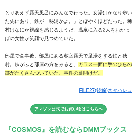
とりあえず露天風呂にみんなで行った。女湯はかなり歩い
た先にあり、鉄が「秘湯かよ。」とぼやくほどだった。穂
村はなにか視線を感じるようだ。温泉に入る2人をおかっ
ぱの女性が笑顔で見つめていた。
部屋で食事後、部屋にある客室露天で足湯をする鉄と穂
村。鉄がふと部屋の方をみると、
ガラス一面に手のひらの
跡がたくさん
ついてい
た。事件の幕開けだ。
FILE27(後編)ネタバレ→
アマゾン公式でお買い物はこちらへ
『COSMOS』を読むならDMMブックス