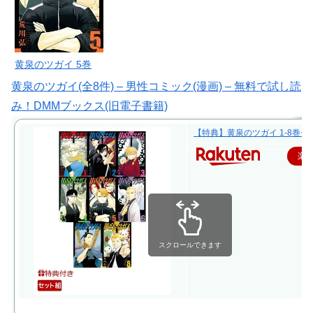
黄泉のツガイ 5巻
黄泉のツガイ(全8件) – 男性コミック(漫画) – 無料で試し読
み！DMMブックス(旧電子書籍)
【特典】黄泉のツガイ 1-8巻セッ
楽
スクロールできます