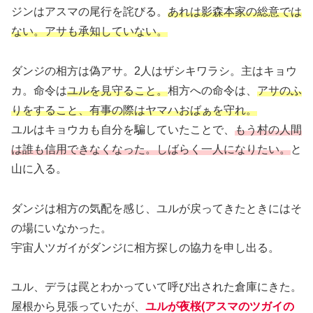
ジンはアスマの尾行を詫びる。
あれは影森本家の総意では
ない。アサも承知していない。
ダンジの相方は偽アサ。2人はザシキワラシ。主はキョウ
カ。命令は
ユルを見守ること。
相方への命令は、
アサのふ
りをすること、有事の際はヤマハおばぁを守れ。
ユルはキョウカも自分を騙していたことで、
もう村の人間
は誰も信用できなくなった。しばらく一人になりたい。
と
山に入る。
ダンジは相方の気配を感じ、ユルが戻ってきたときにはそ
の場にいなかった。
宇宙人ツガイがダンジに相方探しの協力を申し出る。
ユル、デラは罠とわかっていて呼び出された倉庫にきた。
屋根から見張っていたが、
ユルが夜桜(アスマのツガイの