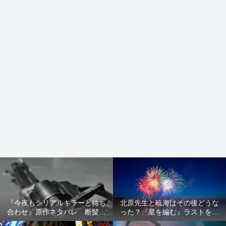
『今夜もシリアルキラーと待ち
北原先生と暁海はその後どうな
合わせ』原作ネタバレ 断髪オ
った？『星を編む』ラストをネ
ブジェ殺人事件 犯人の正体や
タバレ解説