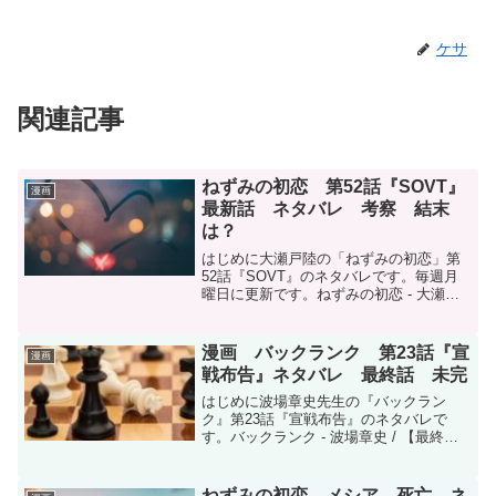
ケサ
関連記事
ねずみの初恋 第52話『SOVT』
漫画
最新話 ネタバレ 考察 結末
は？
はじめに大瀬戸陸の「ねずみの初恋」第
52話『SOVT』のネタバレです。毎週月
曜日に更新です。ねずみの初恋 - 大瀬戸
陸 / 【第52話】SOVT | マガポケねずみの
初恋 - 第５２話 ＳＯＶＴ | ヤンマガ
Webねずみの初恋はマガポケ(ア...
漫画 バックランク 第23話『宣
漫画
戦布告』ネタバレ 最終話 未完
はじめに波場章史先生の『バックラン
ク』第23話『宣戦布告』のネタバレで
す。バックランク - 波場章史 / 【最終
話】宣戦布告 | マガポケこの作品はマガ
ポケ(マガジンポケット)オリジナル作品で
す。打ち切りになったので、話は全然途
ねずみの初恋 メシア 死亡 ネ