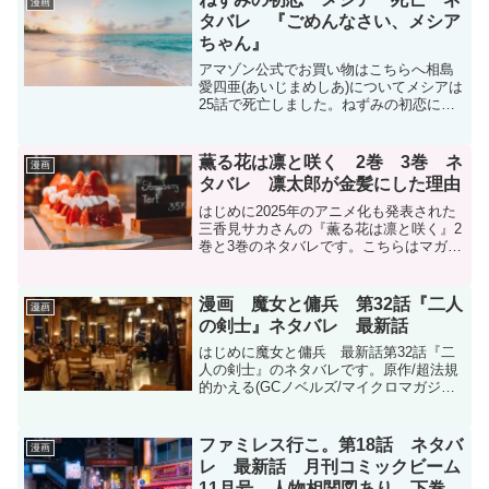
漫画
中ですが、今...
タバレ 『ごめんなさい、メシア
ちゃん』
アマゾン公式でお買い物はこちらへ相島
愛四亜(あいじまめしあ)についてメシアは
25話で死亡しました。ねずみの初恋に登
場するメシアは大瀬戸陸さんの過去の読
み切り『ごめんなさい、メシアちゃん』
に登場するキャラクターと同一人物で
薫る花は凛と咲く 2巻 3巻 ネ
漫画
す。『ごめんなさい、...
タバレ 凛太郎が金髪にした理由
はじめに2025年のアニメ化も発表された
三香見サカさんの『薫る花は凛と咲く』2
巻と3巻のネタバレです。こちらはマガポ
ケ(マガジンポケット)オリジナル作品で現
在、コミックスは13巻まで発売中です。
電子書籍を買うならDMMブックスがおす
漫画 魔女と傭兵 第32話『二人
漫画
すめDM...
の剣士』ネタバレ 最新話
はじめに魔女と傭兵 最新話第32話『二
人の剣士』のネタバレです。原作/超法規
的かえる(GCノベルズ/マイクロマガジン
社刊) 漫画/宮木真人 キャラクター原案/叶
世べんち魔女と傭兵 - 原作/超法規的かえ
る(GCノベルズ/マイクロマガジン社刊...
ファミレス行こ。第18話 ネタバ
漫画
レ 最新話 月刊コミックビーム
11月号 人物相関図あり 下巻発