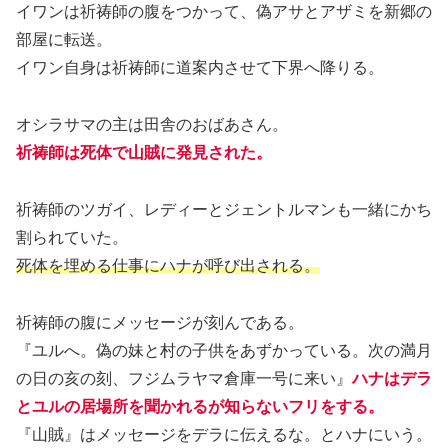
イワンは祈祷師の腹をつかって、偽アサとアザミを新郷の
部屋に転送。
イワン自身は祈祷師に道案内させて下界へ降りる。
オシラサマの主は田舎のおばあさん。
祈祷師は死体で
山賊
に
発見された。
祈祷師のツガイ、レディーとジェントルマンも一緒にかち
割られていた。
死体を埋める仕事にハナが呼び出される。
祈祷師の腹にメッセージが刻んである。
『ユルへ。偽の妹と村の子供をあずかっている。次の満月
の日の亥の刻、フジムラヤマ倉庫一号に来い』
ハナはデラ
とユルの居場所を聞かれるが知らないフリをする。
『山賊』はメッセージをデラに伝えるな。とハナにいう。