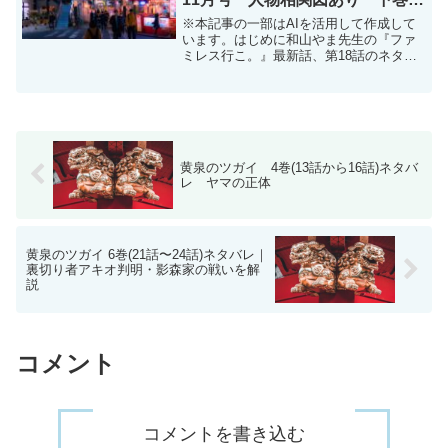
売決定
※本記事の一部はAIを活用して作成して
います。はじめに和山やま先生の『ファ
ミレス行こ。』最新話、第18話のネタバ
レです。掲載誌はこちら【電子版】月刊
コミックビーム 2025年11月号【電子版】
月刊コミックビーム 2025年11月号 660
円...
黄泉のツガイ 4巻(13話から16話)ネタバ
レ ヤマの正体
黄泉のツガイ 6巻(21話〜24話)ネタバレ｜
裏切り者アキオ判明・影森家の戦いを解
説
コメント
コメントを書き込む