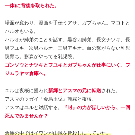
一体)に背後を取られた。
場面が変わり、漫画を手伝うアサ、ガブちゃん。マコトと
ハルオもいる。
ハルオが姉弟のことを話す。黒谷四姉弟。長女ナツキ、長
男フユキ、次男ハルオ、三男アキオ。血の繋がらない乳児
院育ち。影森がやってる乳児院。
ゴンゾウとナツキとフユキとガブちゃんが仕事にいく。フ
ジムラヤマ倉庫へ。
ユルは夜桜に攫われ
新郷とアスマの元に転送
された。
アスマのツガイ『金烏玉兎』朝霧と夜桜。
アスマはユルと対話する。
『封』の力がほしいから、一回
死んでみませんか？
倉庫の中ではイワンが山賊を皆殺しにしていた。