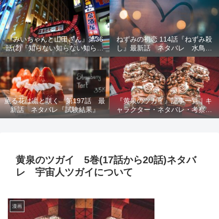
結末を解説
『みいちゃんと山田さん』第36
ねずみの初恋 114話『ねずみ殺
話(2)『知らない知らない知らな
し』最新話 ネタバレ 水鳥死
い』最新話 ネタバレ 犯人確
亡 鯆を殺すか
定 次回最終回
薫る花は凛と咲く 第197話 最
『黄泉のツガイ』記事一覧｜キ
新話 ネタバレ『試験結果』
ャラクター・ネタバレ・考察・
死亡キャラまとめ【完全ガイ
ド】
黄泉のツガイ 5巻(17話から20話)ネタバ
レ 宇宙人ツガイについて
漫画