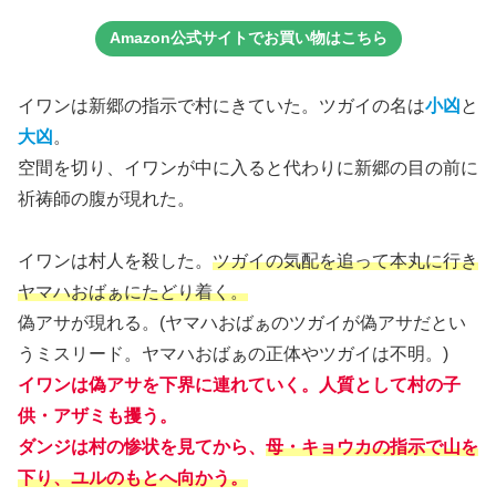
Amazon公式サイトでお買い物はこちら
イワンは新郷の指示で村にきていた。ツガイの名は
小凶
と
大凶
。
空間を切り、イワンが中に入ると代わりに新郷の目の前に
祈祷師の腹が現れた。
イワンは村人を殺した。
ツガイの気配を追って本丸に行き
ヤマハおばぁにたどり着く。
偽アサが現れる。(ヤマハおばぁのツガイが偽アサだとい
うミスリード。ヤマハおばぁの正体やツガイは不明。)
イワンは偽アサを下界に連れていく。人質として村の子
供・アザミも攫う。
ダンジは村の惨状を見てから、
母・キョウカの指示で山を
下り、ユルのもとへ向かう。