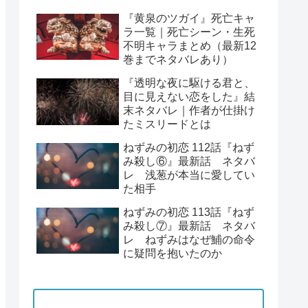
『黄泉のツガイ』死亡キャ
ラ一覧｜死亡シーン・生死
不明キャラまとめ（最新12
巻までネタバレあり）
『透明な夜に駆ける君と、
目に見えない恋をした』結
末ネタバレ｜作者が仕掛け
たミスリードとは
ねずみの初恋 112話『ねず
み殺し⑥』最新話 ネタバ
レ 浅葱が本当に愛してい
た相手
ねずみの初恋 113話『ねず
み殺し⑦』最新話 ネタバ
レ ねずみはなぜ鯆の命令
に疑問を抱いたのか