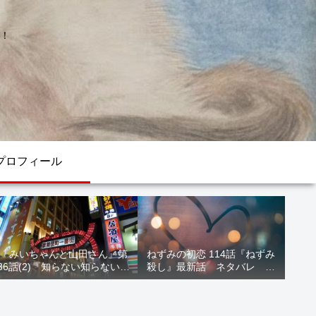
！
プロフィール
『みいちゃんと山田さん』第
ねずみの初恋 114話『ねずみ
36話(2)『知らない知らない知
殺し』最新話 ネタバレ 水
らない』最新話 ネタバレ 犯
鳥死亡 鯆を殺すか
人確定 次回最終回