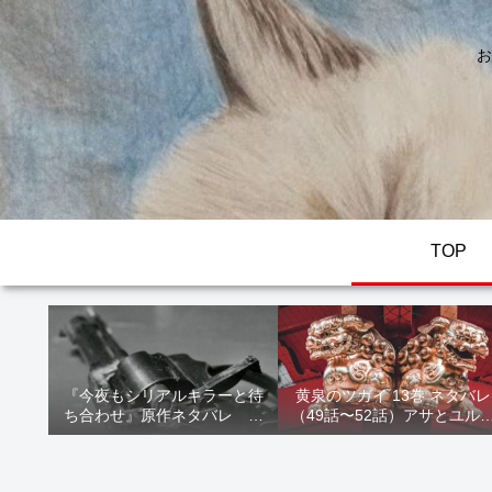
お
TOP
『今夜もシリアルキラーと待
黄泉のツガイ 13巻 ネタバレ
ち合わせ』原作ネタバレ 断
（49話〜52話）アサとユル
髪オブジェ殺人事件 犯人の
家出！西ノ村の真実とヒカ
正体や結末を解説
の決意を解説