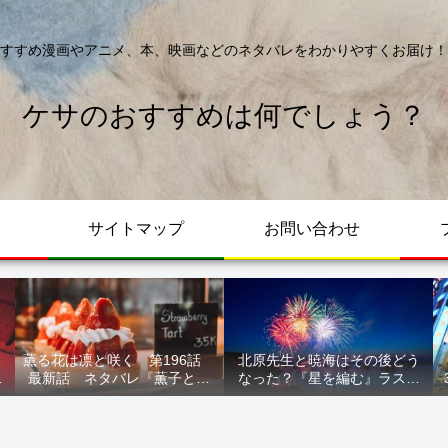
すすめ漫画やアニメ、本、映画などのネタバレをわかりやすくお届け！
ケサのおすすめは何でしょう？
サイトマップ
お問い合わせ
薫る花は凛と咲く 第196話
北原先生と暁海はその後どう
が
最新話 ネタバレ『薫子とま
なった？『星を編む』ラスト
ル
どか』
をネタバレ解説