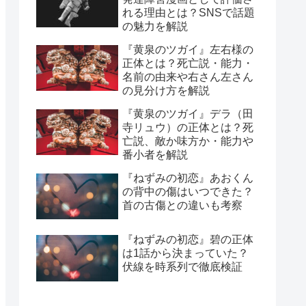
れる理由とは？SNSで話題
の魅力を解説
『黄泉のツガイ』左右様の
正体とは？死亡説・能力・
名前の由来や右さん左さん
の見分け方を解説
『黄泉のツガイ』デラ（田
寺リュウ）の正体とは？死
亡説、敵か味方か・能力や
番小者を解説
『ねずみの初恋』あおくん
の背中の傷はいつできた？
首の古傷との違いも考察
『ねずみの初恋』碧の正体
は1話から決まっていた？
伏線を時系列で徹底検証