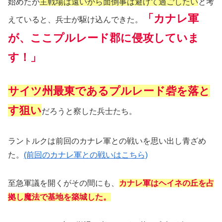
始めたが
主戦場は遠いから面倒事は避けて過ごしたい
と考
「カナレ軍
えていると、兵士が駆け込んできた。
が、ここプルレード郡に侵攻していま
す！」
サイツ州最東であるプルレード砦を落と
す狙い
だろうと察した兵士たち。
ラントルクは前回のカナレ軍との戦いを思い出し青ざめ
た。
(前回のカナレ軍との戦いはこちら)
至急軍議を開くがその間にも、
カナレ軍はヘイネの丘を占
拠し魔法で基地を築城した。