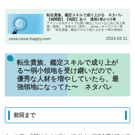
転生貴族、鑑定スキルで成り上がる ネタバレ
【相関図】【地図】あり 漫画1巻から5巻
アマゾン公式サイトでお買い物はこちらへはじめに井上菜
摘（漫画）・未来人A（原作）・jimmy（キャラクター原
案）『転生貴族、鑑定スキルで成り上がる 〜弱小領地を受
け継いだので、優秀な人材を増やしていたら、最強領地に
なってた〜』のネタバレです...
2024.04.11
cesa-cesa-happy.com
転生貴族、鑑定スキルで成り上が
る〜弱小領地を受け継いだので、
優秀な人材を増やしていたら、最
強領地になってた〜 ネタバレ
前回まで