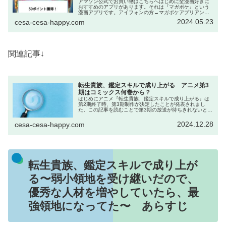
アマゾン公式でお買い物はこちらへはじめに全漫画好きに
おすすめのアプリがあります。それは『マガポケ』という
漫画アプリです。アイフォンの方→マガポケアプリアンド
ロイドの方→マガポケアプリWeb→マガポケ｜少年マガジ
2024.05.23
cesa-cesa-happy.com
ン公式無料漫画アプリ このアプ...
関連記事↓
転生貴族、鑑定スキルで成り上がる アニメ第3
期はコミックス何巻から？
はじめにアニメ『転生貴族、鑑定スキルで成り上がる』は
第2期終了時、第3期制作が決定したことが発表されまし
た。この記事を読むことで第3期の放送が待ちきれないと
き、コミックスの何巻から読んだらいいのかがわかりま
す。『転生貴族、鑑定スキルで成り上...
2024.12.28
cesa-cesa-happy.com
転生貴族、鑑定スキルで成り上が
る〜弱小領地を受け継いだので、
優秀な人材を増やしていたら、最
強領地になってた〜 あらすじ