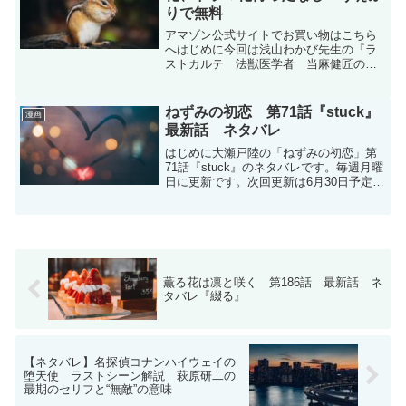
りで無料
アマゾン公式サイトでお買い物はこちら
へはじめに今回は浅山わかび先生の『ラ
ストカルテ 法獣医学者 当麻健匠の記
録』を紹介します。全10巻(10巻はまだ発
売前ですが)完結しています。とても感動
的で勉強になり、アニメ化やドラマ化し
ねずみの初恋 第71話『stuck』
漫画
てもおかしくない...
最新話 ネタバレ
はじめに大瀬戸陸の「ねずみの初恋」第
71話『stuck』のネタバレです。毎週月曜
日に更新です。次回更新は6月30日予定で
す。ねずみの初恋 | 【第71話】stuck / マ
ガポケ | 少年マガジン公式無料漫画アプ
リねずみの初恋 - 第７１話...
薫る花は凛と咲く 第186話 最新話 ネ
タバレ『綴る』
【ネタバレ】名探偵コナンハイウェイの
堕天使 ラストシーン解説 萩原研二の
最期のセリフと“無敵”の意味