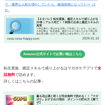
で、優秀な人材を増やしていたら、最強領地になってた〜（2
0）
【ネタバレ】転生貴族、鑑定スキルで成り上がる
20巻｜アルス死亡！？刺客の正体と鑑定スキルの
真実
※本記事の一部はAIを活用して作成しています。はじめに
※本記事は『転生貴族、鑑定スキルで成り上がる〜弱小領
地を受け継いだので、優秀な人材を増やしていたら、最強
領地になってた〜』コミックス20巻（第163話〜170話）
2026.01.10
cesa-cesa-happy.com
までのネタバレを含みます...
Amazon公式サイトでお買い物はこちら
転生貴族、鑑定スキルで成り上がるはマガポケアプリで
全
話無料
で読めます。
詳しくはこちらの記事↓
薫る花は凛と咲くが完全無料で読める！！『マガ
ポケ』おすすめの理由 ポイントの貯め方【裏ワ
ザ】