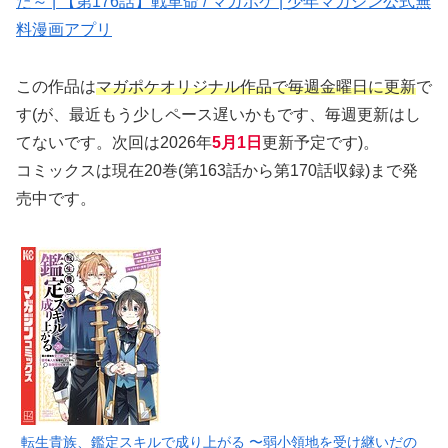
た～ | 【第176話】戦革命 / マガポケ | 少年マガジン公式無
料漫画アプリ
この作品は
マガポケオリジナル作品で毎週金曜日に更新
で
す(が、最近もう少しペース遅いかもです、毎週更新はし
てないです。次回は2026年
5月1日
更新予定です)。
コミックスは現在20巻(第163話から第170話収録)まで発
売中です。
転生貴族、鑑定スキルで成り上がる 〜弱小領地を受け継いだの