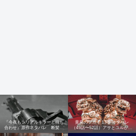
『今夜もシリアルキラーと待ち
黄泉のツガイ 13巻 ネタバレ
合わせ』原作ネタバレ 断髪オ
（49話〜52話）アサとユルが家
ブジェ殺人事件 犯人の正体や
出！西ノ村の真実とヒカルの決