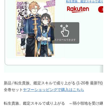
転生貴族、鑑定スキルで成り上が
楽
スクロールできます
新品 / 転生貴族、鑑定スキルで成り上がる (1-20巻 最新刊)
全巻セット
ヤフーショッピングで購入はこちら
転生貴族、鑑定スキルで成り上がる ～弱小領地を受け継