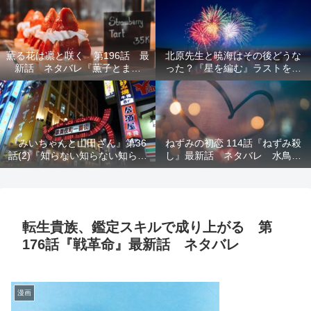
結末を解説
意を解説
薫る花は凛と咲く 第196話 最
北原先生と暁海はその後どうな
新話 ネタバレ『薫子とまど
った？『星を編む』ラストをネ
か』
タバレ解説
『みいちゃんと山田さん』第36
ねずみの初恋 114話『ねずみ殺
話(2)『知らない知らない知らな
し』最新話 ネタバレ 水鳥死
い』最新話 ネタバレ 犯人確
亡 鯆を殺すか
定 次回最終回
転生貴族、鑑定スキルで成り上がる 第
176話『戦革命』最新話 ネタバレ
漫画