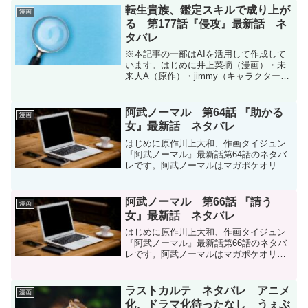
原作/川上大和 作画/タイジュン / 【第65
転生貴族、鑑定スキルで成り上が
漫画
話】...
る 第177話『侵攻』最新話 ネ
タバレ
※本記事の一部はAIを活用して作成して
います。はじめに井上菜摘（漫画）・未
来人A（原作）・jimmy（キャラクター原
案）『転生貴族、鑑定スキルで成り上が
る 〜弱小領地を受け継いだので、優秀な
人材を増やしていたら、最強領地になっ
阿武ノーマル 第64話 『助かる
漫画
てた〜』第17...
女』最新話 ネタバレ
はじめに原作川上大和、作画タイジュン
『阿武ノーマル』最新話第64話のネタバ
レです。阿武ノーマルはマガポケオリジ
ナル作品で毎週日曜日に更新です。次回
更新は5月4日予定です。阿武ノーマル -
原作/川上大和 作画/タイジュン / 【第64
阿武ノーマル 第66話 『請う
漫画
話】助...
女』最新話 ネタバレ
はじめに原作川上大和、作画タイジュン
『阿武ノーマル』最新話第66話のネタバ
レです。阿武ノーマルはマガポケオリジ
ナル作品で毎週日曜日に更新です。次回
更新は5月25日予定です。阿武ノーマル |
【第66話】請う女 / マガポケ | 少年マガ
ラストカルテ ネタバレ アニメ
漫画
ジン...
化、ドラマ化待ったなし うぇぶ