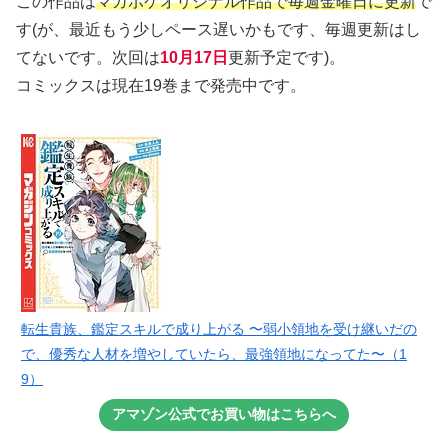
この作品は
マガポケオリジナル作品で毎週金曜日に更新
で
す(が、最近もう少しペース遅いかもです、毎週更新はし
てないです。次回は
10月17日
更新予定です)。
コミックスは現在19巻まで発売中です。
転生貴族、鑑定スキルで成り上がる 〜弱小領地を受け継いだの
で、優秀な人材を増やしていたら、最強領地になってた〜（1
9）
アマゾン公式でお買い物はこちらへ