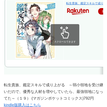
転生貴族、鑑定スキルで成り上が
楽
スクロールできます
転生貴族、鑑定スキルで成り上がる ～弱小領地を受け継
いだので、優秀な人材を増やしていたら、最強領地になっ
てた～（１９） (マガジンポケットコミックス)792円
kindle版購入はこちら