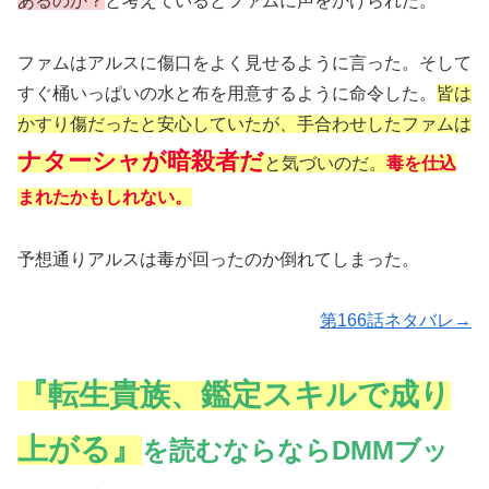
あるのか？
と考えているとファムに声をかけられた。
ファムはアルスに傷口をよく見せるように言った。そして
すぐ桶いっぱいの水と布を用意するように命令した。
皆は
かすり傷だったと安心していたが、手合わせしたファムは
ナターシャが暗殺者だ
と気づいのだ。
毒を仕込
まれたかもしれない。
予想通りアルスは毒が回ったのか倒れてしまった。
第166話ネタバレ→
『転生貴族、鑑定スキルで成り
上がる』
を読むならならDMMブッ