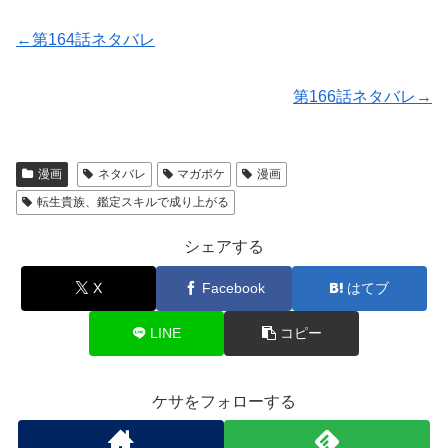
←第164話ネタバレ
第166話ネタバレ→
漫画
ネタバレ
マガポケ
漫画
転生貴族、鑑定スキルで成り上がる
シェアする
X
Facebook
はてブ
LINE
コピー
ケサをフォローする