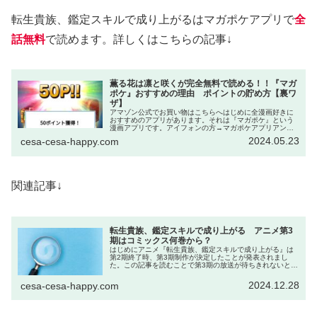
転生貴族、鑑定スキルで成り上がるはマガポケアプリで
全
話無料
で読めます。詳しくはこちらの記事↓
薫る花は凛と咲くが完全無料で読める！！『マガ
ポケ』おすすめの理由 ポイントの貯め方【裏ワ
ザ】
アマゾン公式でお買い物はこちらへはじめに全漫画好きに
おすすめのアプリがあります。それは『マガポケ』という
漫画アプリです。アイフォンの方→マガポケアプリアンド
ロイドの方→マガポケアプリWeb→マガポケ｜少年マガジ
2024.05.23
cesa-cesa-happy.com
ン公式無料漫画アプリ このアプ...
関連記事↓
転生貴族、鑑定スキルで成り上がる アニメ第3
期はコミックス何巻から？
はじめにアニメ『転生貴族、鑑定スキルで成り上がる』は
第2期終了時、第3期制作が決定したことが発表されまし
た。この記事を読むことで第3期の放送が待ちきれないと
き、コミックスの何巻から読んだらいいのかがわかりま
す。『転生貴族、鑑定スキルで成り上...
2024.12.28
cesa-cesa-happy.com