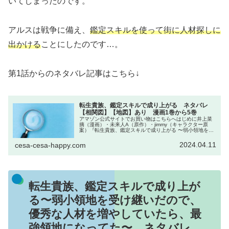
いてしまったのです。
アルスは戦争に備え、
鑑定スキルを使って街に人材探しに
出かける
ことにしたのです…。
第1話からのネタバレ記事はこちら↓
転生貴族、鑑定スキルで成り上がる ネタバレ
【相関図】【地図】あり 漫画1巻から5巻
アマゾン公式サイトでお買い物はこちらへはじめに井上菜
摘（漫画）・未来人A（原作）・jimmy（キャラクター原
案）『転生貴族、鑑定スキルで成り上がる 〜弱小領地を受
け継いだので、優秀な人材を増やしていたら、最強領地に
なってた〜』のネタバレです...
2024.04.11
cesa-cesa-happy.com
転生貴族、鑑定スキルで成り上が
る〜弱小領地を受け継いだので、
優秀な人材を増やしていたら、最
強領地になってた〜 ネタバレ