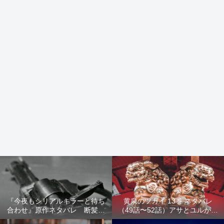
『今夜もシリアルキラーと待ち
黄泉のツガイ 13巻 ネタバレ
合わせ』原作ネタバレ 断髪オ
（49話〜52話）アサとユルが家
ブジェ殺人事件 犯人の正体や
出！西ノ村の真実とヒカルの決