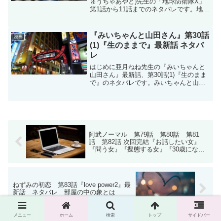
ゅうちゃあやと)先生の「地球防衛隊X」
第1話から11話までのネタバレです。地球
防衛隊X - 龍茶文十 / 【第1話】無敵の大
和 | マガポケ (shonenmagazine.com)マガ
ポケで「地球防衛...
『みいちゃんと山田さん』第30話
漫画
(1)『生のままで』最新話 ネタバ
レ
はじめに亜月ねね先生の『みいちゃんと
山田さん』最新話、第30話(1)『生のまま
で』のネタバレです。みいちゃんと山田
さんはマガポケ(マガジンポケット)オリジ
ナル作品で隔週日曜日に更新です。次回
更新は3月22日予定です。コミックスは現
在5巻(2...
阿武ノーマル 第79話 第80話 第81
話 第82話 次回完結『お話したい女』
『問う女』『擬態する女』『30歳になっ
た女』最新話 ネタバレ
ねずみの初恋 第83話『love power2』最
新話 ネタバレ 部屋の中の象とは
メニュー
ホーム
検索
トップ
サイドバー