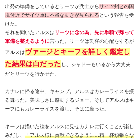
出発の準備をしているとリーツが兵士から
サイツ州との国
境付近でサイツ軍に不審な動きが見られる
という報告を受
けた。
それを聞いたアルスは
リーツに念の為、先に単騎で帰って
軍備を整えるように
言った。リーツは刺客の心配をするが
ヴァージとキーフを詳しく鑑定し
アルスは
た結果は白だった
し、シャドーもいるから大丈夫
だとリーツを行かせた。
カナレに帰る途中、キャンプ。アルスはカレーライスを振
る舞った。美味しさに感動するジョー。そしてアルスはキ
ーフにもカレーライスを渡し、そばに座った。
キーフは描いた絵をアルスに見せカナレに行くことが楽し
みだし、
「アルス様に貢献できるように…精一杯頑張らな