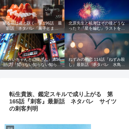
結末を解説
意を解説
薫る花は凛と咲く 第196話 最
北原先生と暁海はその後どうな
新話 ネタバレ『薫子とまど
った？『星を編む』ラストをネ
か』
タバレ解説
『みいちゃんと山田さん』第36
ねずみの初恋 114話『ねずみ殺
話(2)『知らない知らない知らな
し』最新話 ネタバレ 水鳥死
い』最新話 ネタバレ 犯人確
亡 鯆を殺すか
定 次回最終回
転生貴族、鑑定スキルで成り上がる 第
165話『刺客』最新話 ネタバレ サイツ
の刺客判明
漫画