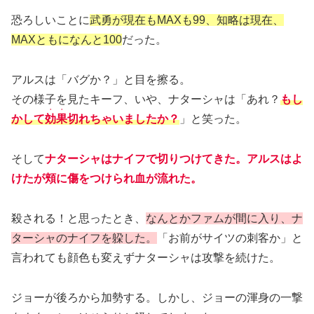
恐ろしいことに
武勇が現在もMAXも99、知略は現在、
MAXともになんと100
だった。
アルスは「バグか？」と目を擦る。
その様子を見たキーフ、いや、ナターシャは「あれ？
もし
・・
かして
効果
切れちゃいましたか？
」と笑った。
そして
ナターシャはナイフで切りつけてきた。アルスはよ
けたが頬に傷をつけられ血が流れた。
殺される！と思ったとき、
なんとかファムが間に入り、ナ
ターシャのナイフを躱した。
「お前がサイツの刺客か」と
言われても顔色も変えずナターシャは攻撃を続けた。
ジョーが後ろから加勢する。しかし、ジョーの渾身の一撃