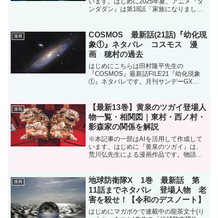
います。はじめに2025年夏、アニメ『ダ
ンダダン』は第18話「家族になりまし
た」の放送で大きな注目を集めました。
原作漫画を知らずにアニメから入り「続
きが気になる！」という声もSNSに溢れ
COSMOS 最新話(21話)『幼化現
漫画
ています。しかし...
象①』ネタバレ コスモス 漫
画 穂村の過去
はじめにこちらは田村隆平先生の
『COSMOS』最新話FILE21『幼化現象
①』ネタバレです。月刊サンデーGX
2025年2月号に掲載されています。
COSMOSは現在5巻まで発売されていま
す。月刊サンデーGXを読むならDMMブ
【最新13巻】黄泉のツガイ登場人
漫画
ックスがおすすめ...
物一覧・相関図｜東村・西ノ村・
影森家の関係を解説
※本記事の一部はAIを活用して作成して
います。はじめに『黄泉のツガイ』は、
荒川弘先生による漫画作品です。物語が
進むにつれて登場人物が増え、東村、影
森家、西ノ村、山賊、田寺家など、複数
の勢力が入り乱れるようになりました。
地球防衛隊X 1巻 最新話 第
漫画
さらに登場人物の多くが...
11話までネタバレ 登場人物 老
害を殺せ！【令和のデスノート】
はじめにマガポケで連載中の龍茶文十(り