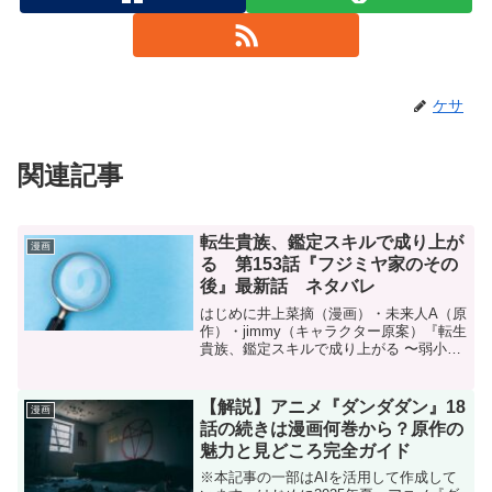
ケサ
関連記事
転生貴族、鑑定スキルで成り上が
漫画
る 第153話『フジミヤ家のその
後』最新話 ネタバレ
はじめに井上菜摘（漫画）・未来人A（原
作）・jimmy（キャラクター原案）『転生
貴族、鑑定スキルで成り上がる 〜弱小領
地を受け継いだので、優秀な人材を増や
していたら、最強領地になってた〜』第
153話のネタバレです。転生貴族、鑑定ス
【解説】アニメ『ダンダダン』18
漫画
キルで成り...
話の続きは漫画何巻から？原作の
魅力と見どころ完全ガイド
※本記事の一部はAIを活用して作成して