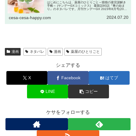
はじめにこちらは、薬屋のひとりごと～猫猫の後宮謎解き
手帳～ (サンデーGXコミックス) 最新話80話『事の始ま
り』のネタバレです。月刊サンデーGX 2023年8月号(2023
年7月19日発売) kindle版購入はこちら月刊サンデーGX 2...
2024.07.20
cesa-cesa-happy.com
漫画
ネタバレ
漫画
薬屋のひとりごと
シェアする
X
Facebook
はてブ
LINE
コピー
ケサをフォローする