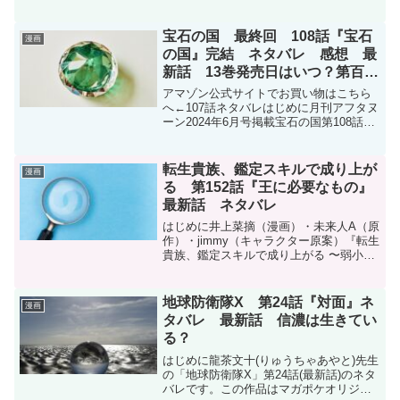
す。バックランク - 波場章史 / 【第1話】
鋼鉄の男 | マガポケ
(shonenmagazine.com)関連記事ネタバレ
宝石の国 最終回 108話『宝石
漫画
←...
の国』完結 ネタバレ 感想 最
新話 13巻発売日はいつ？第百八
話
アマゾン公式サイトでお買い物はこちら
へ←107話ネタバレはじめに月刊アフタヌ
ーン2024年6月号掲載宝石の国第108話
『宝石の国』をまとめました。12年間続
いた連載の最終回です。お見逃しなく！
アフタヌーン 2024年6月号 kindle版購...
転生貴族、鑑定スキルで成り上が
漫画
る 第152話『王に必要なもの』
最新話 ネタバレ
はじめに井上菜摘（漫画）・未来人A（原
作）・jimmy（キャラクター原案）『転生
貴族、鑑定スキルで成り上がる 〜弱小領
地を受け継いだので、優秀な人材を増や
していたら、最強領地になってた〜』第
152話のネタバレです。転生貴族、鑑定ス
地球防衛隊X 第24話『対面』ネ
漫画
キルで成り...
タバレ 最新話 信濃は生きてい
る？
はじめに龍茶文十(りゅうちゃあやと)先生
の「地球防衛隊X」第24話(最新話)のネタ
バレです。この作品はマガポケオリジナ