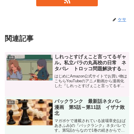
ケサ
関連記事
しれっとすげぇこと言ってるギャ
漫画
ル。私立パラの丸高校の日常 ネ
タバレ トロッコ問題解決するギ
ャル パラ校 キャラ紹介
はじめにAmazon公式サイトでお買い物は
こちらYouTubeのアニメ動画から漫画化
した『しれっとすげぇこと言ってるギャ
ル。一私立パラの丸高校の日常一』を紹
介します。『しれっとすげぇこと言って
るギャル。一私立パラの丸高校の日常
バックランク 最新話ネタバレ
漫画
一』原作:松浦...
漫画 第5話～第11話 イザナ敗
北
マガポケで連載されている波場章史(はば
あきふみ)の『バックランク』ネタバレで
す。第5話からなので1巻の続きからで