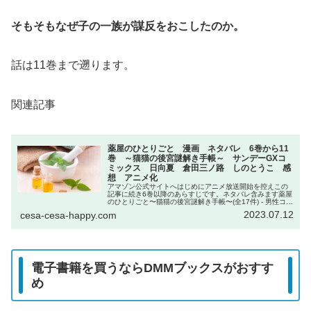
そもそもなぜ子の一族が謀反をおこしたのか。
話は11巻まで遡ります。
関連記事
薬屋のひとりごと 漫画 ネタバレ 6巻から11
巻 ～猫猫の後宮謎解き手帳～ サンデーGXコ
ミックス 日向夏 倉田三ノ路 しのとうこ 感
想 アニメ化
アマゾン公式サイトへはじめにアニメ放送開始を控えこの
記事に続き6巻以降のあらすじです。ネタバレ含みます薬屋
のひとりごと〜猫猫の後宮謎解き手帳〜(全17件) - 男性コミ
ック(漫画) - 無料で試し読み！DMMブックス(旧電子書籍)薬
2023.07.12
cesa-cesa-happy.com
屋のひと...
電子書籍を買うならDMMブックスがおすす
め