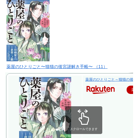
薬屋のひとりごと〜猫猫の後宮謎解き手帳〜 （11）
薬屋のひとりごと～猫猫の後宮謎解き
楽
スクロールできます