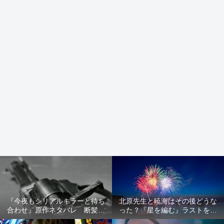
『今夜もシリアルキラーと待ち
北原先生と暁海はその後どうな
合わせ』原作ネタバレ 断髪オ
った？『星を編む』ラストをネ
ブジェ殺人事件 犯人の正体や
タバレ解説