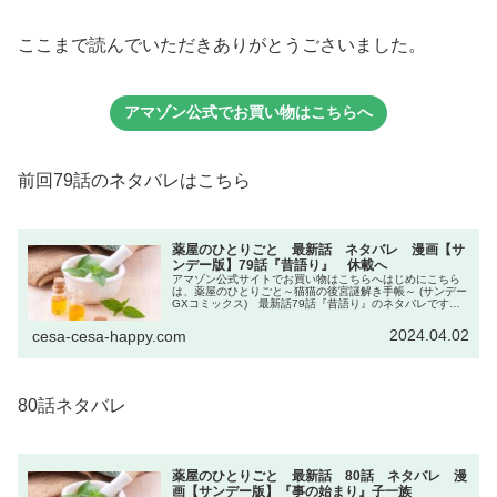
ここまで読んでいただきありがとうごさいました。
アマゾン公式でお買い物はこちらへ
前回79話のネタバレはこちら
薬屋のひとりごと 最新話 ネタバレ 漫画【サ
ンデー版】79話『昔語り』 休載へ
アマゾン公式サイトでお買い物はこちらへはじめにこちら
は、薬屋のひとりごと～猫猫の後宮謎解き手帳～ (サンデー
GXコミックス) 最新話79話『昔語り』のネタバレです。
前回、子昌を倒し、楼蘭と神美を探して隠し通路に入り、
楼蘭と対面した壬氏でした...
2024.04.02
cesa-cesa-happy.com
80話ネタバレ
薬屋のひとりごと 最新話 80話 ネタバレ 漫
画【サンデー版】『事の始まり』子一族