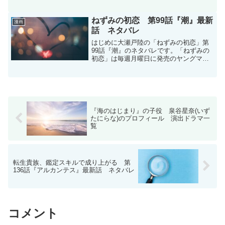
ル作品で毎週月曜日に更新です。地球防
衛隊X - 龍茶文十 / 【第24話】対面 | マガ
ポケ現在コミックスは2巻まで発売中...
ねずみの初恋 第99話『潮』最新
漫画
話 ネタバレ
はじめに大瀬戸陸の「ねずみの初恋」第
99話『潮』のネタバレです。「ねずみの
初恋」は毎週月曜日に発売のヤングマガ
ジンにて連載中です。次号発売は3月23日
予定です。掲載誌↓ヤングマガジン 2026
年15号 ［2026年3月9日発売］ねずみの初
恋...
『海のはじまり』の子役 泉谷星奈(いず
たにらな)のプロフィール 演出ドラマ一
覧
転生貴族、鑑定スキルで成り上がる 第
136話『アルカンテス』最新話 ネタバレ
コメント