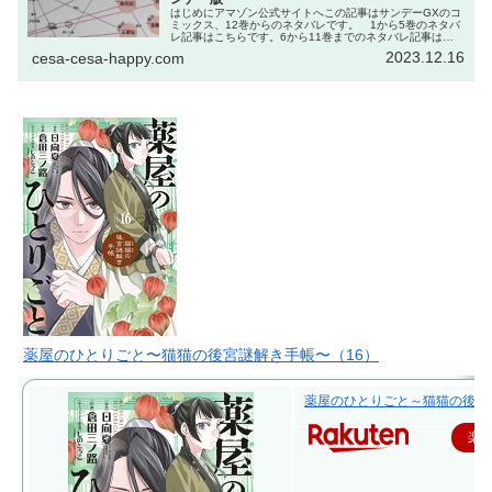
はじめにアマゾン公式サイトへこの記事はサンデーGXのコ
ミックス、12巻からのネタバレです。 1から5巻のネタバ
レ記事はこちらです。6から11巻までのネタバレ記事はこ
ちらです。なるべくわかりやすくまとめました。漫画は
2023.12.16
cesa-cesa-happy.com
『うぇぶり』というアプリで...
薬屋のひとりごと〜猫猫の後宮謎解き手帳〜（16）
薬屋のひとりごと～猫猫の後宮謎解
楽