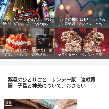
結末を解説
『みいちゃんと山田さん』第36
ねずみの初恋 114話『ねずみ殺
話(2)『知らない知らない知らな
し』最新話 ネタバレ 水鳥死
い』最新話 ネタバレ 犯人確
亡 鯆を殺すか
定 次回最終回
薫る花は凛と咲く 第197話 最
『黄泉のツガイ』記事一覧｜キ
新話 ネタバレ『試験結果』
ャラクター・ネタバレ・考察・
死亡キャラまとめ【完全ガイ
ド】
薬屋のひとりごと サンデー版 連載再
開 子昌と神美について、おさらい
漫画