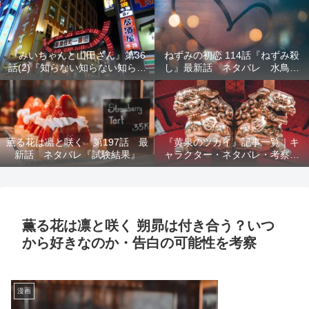
結末を解説
『みいちゃんと山田さん』第36
ねずみの初恋 114話『ねずみ殺
話(2)『知らない知らない知らな
し』最新話 ネタバレ 水鳥死
い』最新話 ネタバレ 犯人確
亡 鯆を殺すか
定 次回最終回
薫る花は凛と咲く 第197話 最
『黄泉のツガイ』記事一覧｜キ
新話 ネタバレ『試験結果』
ャラクター・ネタバレ・考察・
死亡キャラまとめ【完全ガイ
ド】
薫る花は凛と咲く 朔昴は付き合う？いつ
から好きなのか・告白の可能性を考察
漫画