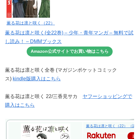
薫る花は凛と咲く（22）
薫る花は凛と咲く(全22巻) – 少年・青年マンガ – 無料で試
し読み！ – DMMブックス
Amazon公式サイトでお買い物はこちら
薫る花は凛と咲く全巻 (マガジンポケットコミック
ス)
kindle版購入はこちら
薫る花は凛と咲く 22/三香見サカ
ヤフーショッピングで
購入はこちら
薫る花は凛と咲く（22） （講談社
楽