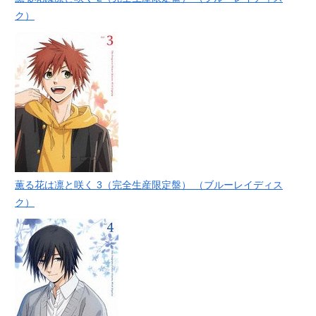
ク）
薫る花は凛と咲く 3（完全生産限定盤） （ブルーレイディス
ク）