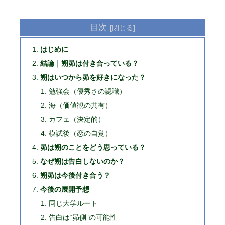
目次
はじめに
結論｜朔昴は付き合っている？
朔はいつから昴を好きになった？
勉強会（優秀さの認識）
海（価値観の共有）
カフェ（決定的）
模試後（恋の自覚）
昴は朔のことをどう思っている？
なぜ朔は告白しないのか？
朔昴は今後付き合う？
今後の展開予想
同じ大学ルート
告白は“昴側”の可能性