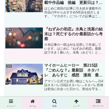
載中作品編 後編 更新日は？
オリジナル作品あり サスペン
はじめに前回の記事に引き続き連載中の
ス・ミステリー SF
作品の中からおすすめ5作品を紹介しま
す。『マガポケ』についての記事はこち
らアマゾン公式でお買い物はこちらへマ
ンガを読むならDMMブックスがおすすめ
DMMブックスとは漫画・コミック・小説
『ねずみの初恋』水鳥と浅葱の結
漫画
ならDMMブックス(...
末は？死亡するのか最新話から考
察
※本記事の一部はAIを活用して作成して
います。はじめに『ねずみの初恋』最新
話で大きく動いた、水鳥（みどり）と浅
葱（あさぎ）。まさかの逃亡劇に、「こ
の2人どうなるの？」「死亡フラグ立ちす
ぎでは？」「生き残れるの？」と気にな
マイホームヒーロー 第215話
漫画
っている方も多いので...
『ごめんな？』最新話 ネタバ
レ あらすじ 感想 漫画 最新
刊24巻発売中
アマゾン公式でお買い物はこちらへ←214
話ネタバレ216話ネタバレ→ネタバレ哲雄
は歌仙に出会った日から、歌仙を守るヒ
ーローを演じる主役になった。零花が生
まれ、歌仙もまた零花のヒーローになっ
た。今回は独断で歌仙を共犯者から外し
マイホームヒーロー 最新話 第
漫画
た。それは明を守...
199話 『想い人』 ネタバレ
メニュー
ホーム
検索
トップ
サイドバー