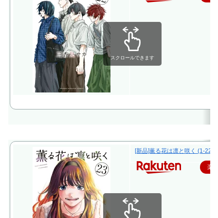
スクロールできます
[新品]薫る花は凛と咲く (1-22
楽