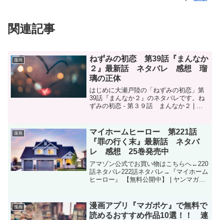
関連記事
ねずみの初恋 第39話『まんなか
漫画
２』最新話 ネタバレ 感想 瑠
璃の正体
はじめに大瀬戸陸の「ねずみの初恋」第
39話『まんなか２』のネタバレです。ね
ずみの初恋 - 第３９話 まんなか２ | ヤ
ンマガWeb (yanmaga.jp)ねずみの初恋 -
大瀬戸陸 / 【第39話】まんなか２ | マガ
ポケ (shonen...
マイホームヒーロー 第221話
漫画
『罪の行く末』最新話 ネタバ
レ 感想 25巻発売中
アマゾン公式でお買い物はこちらへ←220
話ネタバレ222話ネタバレ→『マイホーム
ヒーロー』 【無料公開中】 | ヤンマガ
Web (yanmaga.jp)マイホームヒーロー -
原作/山川直輝 漫画/朝基まさし / 【第221
話】「罪の行く末...
漫画アプリ『マガポケ』で無料で
漫画
読めるおすすめ作品10選！！ 連