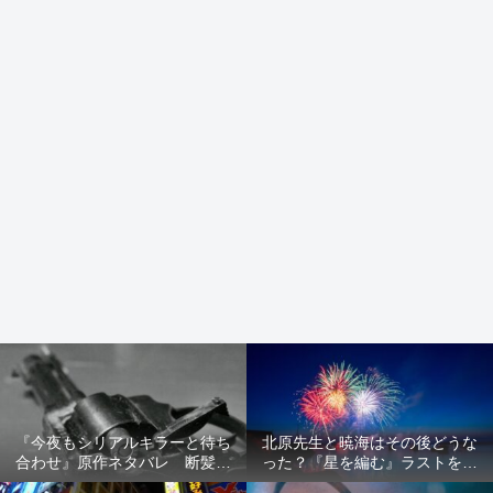
『今夜もシリアルキラーと待ち
北原先生と暁海はその後どうな
合わせ』原作ネタバレ 断髪オ
った？『星を編む』ラストをネ
ブジェ殺人事件 犯人の正体や
タバレ解説