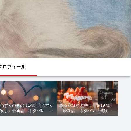
！
プロフィール
ねずみの初恋 114話『ねずみ
薫る花は凛と咲く 第197話
殺し』最新話 ネタバレ 水
最新話 ネタバレ『試験結
鳥死亡 鯆を殺すか
果』