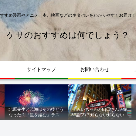
すすめ漫画やアニメ、本、映画などのネタバレをわかりやすくお届け！
ケサのおすすめは何でしょう？
サイトマップ
お問い合わせ
北原先生と暁海はその後どう
『みいちゃんと山田さん』第
が
なった？『星を編む』ラスト
36話(2)『知らない知らない知
ル
をネタバレ解説
らない』最新話 ネタバレ 犯
人確定 次回最終回