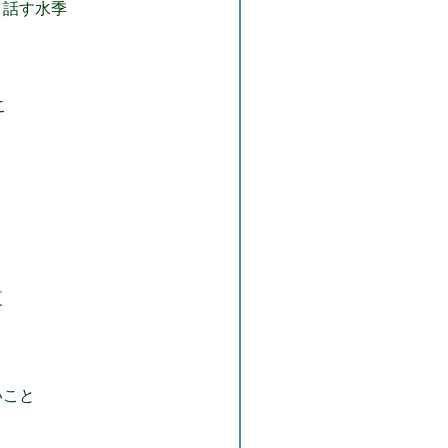
と話す水季
こ
夏
いこと