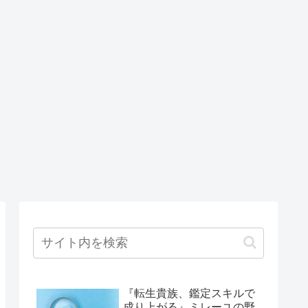
『転生貴族、鑑定スキルで
成り上がる』ミレーユの野