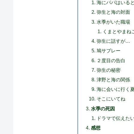
海にパパはいる
弥生と海の対面
水季がいた職場
くまとやまね
弥生に話すが…
鳩サブレー
２度目の告白
弥生の秘密
津野と海の関係
海に会いに行く
そこにいてね
水季の死因
ドラマで伝えた
感想