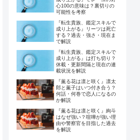
心100の意味は？裏切りの
可能性を考察
『転生貴族、鑑定スキルで
成り上がる』リーツは死亡
する？過去・強さ・現在ま
で解説
『転生貴族、鑑定スキルで
成り上がる』は打ち切り？
休載・更新間隔と現在の連
載状況を解説
『薫る花は凛と咲く』凛太
郎と薫子はいつ付き合う？
何話・何巻で恋人になるの
か解説
『薫る花は凛と咲く』絢斗
はなぜ強い？喧嘩が強い理
由や警察官を目指した過去
を解説