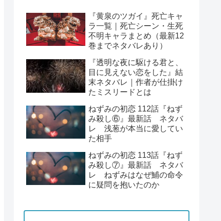
『黄泉のツガイ』死亡キャ
ラ一覧｜死亡シーン・生死
不明キャラまとめ（最新12
巻までネタバレあり）
『透明な夜に駆ける君と、
目に見えない恋をした』結
末ネタバレ｜作者が仕掛け
たミスリードとは
ねずみの初恋 112話『ねず
み殺し⑥』最新話 ネタバ
レ 浅葱が本当に愛してい
た相手
ねずみの初恋 113話『ねず
み殺し⑦』最新話 ネタバ
レ ねずみはなぜ鯆の命令
に疑問を抱いたのか