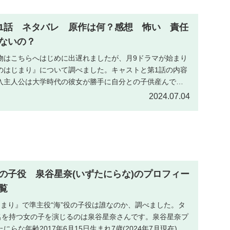
1話 ネタバレ 原作は何？感想 怖い 責任
ないの？
物はこちらへはじめに出遅れましたが、月9ドラマが始まり
のはじまり』について調べました。キャストと第1話の内容
入主人公は大学時代の彼女が勝手に自分との子供産んで育
.
2024.07.04
の子役 泉谷星奈(いずたにらな)のプロフィー
一覧
まり』で準主役“海”役の子役は誰なのか、調べました。タ
の名を持つ女の子を演じるのは泉谷星奈さんです。泉谷星奈プ
らな年齢2017年6月15日生まれ7歳(2024年7月現在)ま