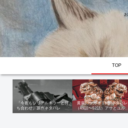
お
TOP
『今夜もシリアルキラーと待
黄泉のツガイ 13巻 ネタバレ
ち合わせ』原作ネタバレ 断
（49話〜52話）アサとユル
髪オブジェ殺人事件 犯人の
家出！西ノ村の真実とヒカ
正体や結末を解説
の決意を解説