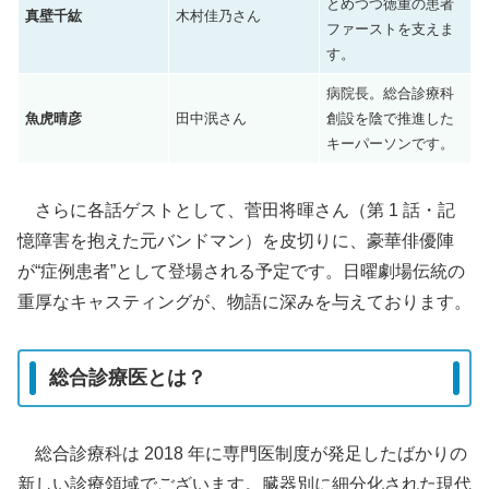
とめつつ徳重の患者
真壁千紘
木村佳乃さん
ファーストを支えま
す。
病院長。総合診療科
魚虎晴彦
田中泯さん
創設を陰で推進した
キーパーソンです。
さらに各話ゲストとして、菅田将暉さん（第 1 話・記
憶障害を抱えた元バンドマン）を皮切りに、豪華俳優陣
が“症例患者”として登場される予定です。日曜劇場伝統の
重厚なキャスティングが、物語に深みを与えております。
総合診療医とは？
総合診療科は 2018 年に専門医制度が発足したばかりの
新しい診療領域でございます。臓器別に細分化された現代