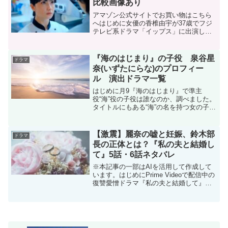
比較画像あり
アマゾン公式サイトでお買い物はこちら
へはじめに女優の香椎由宇が37歳でフジ
テレビ系ドラマ「イップス」に出演し、
その姿にネットでは驚きの声があがりま
した。ネットの声・香椎由宇さんめっち
ゃ久々に見たけどやっぱ美人だわ・香椎
『海のはじまり』の子役 泉谷星
ドラマ
由宇…やっぱ映えるな…...
奈(いずたにらな)のプロフィー
ル 演出ドラマ一覧
はじめに月9『海のはじまり』で準主
役“海”役の子役は誰なのか、調べました。
タイトルにもある“海”の名を持つ女の子を
演じるのは泉谷星奈さんです。泉谷星奈
プロフィール読み方いずたにらな年齢
2017年6月15日生まれ7歳(2024年7月現在)
【激震】麗奈の嘘と妊娠、鈴木部
ドラマ
まさ...
長の正体とは？『私の夫と結婚し
て』5話・6話ネタバレ
※本記事の一部はAIを活用して作成して
います。はじめにPrime Videoで配信中の
復讐愛憎ドラマ『私の夫と結婚して』。
第5話・第6話では、ついに物語の核心が
動き出しました。鈴木部長の過去と“未来
を知る”ような言動、美紗の大胆な逆襲、
そし...