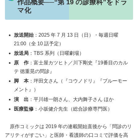
作品概要──“第 19 の診療科”をドラ
マ化
放送開始
：2025 年 7 月 13 日（日）・毎週日曜
21:00（全 10 話予定）
放送局
：TBS 系列（日曜劇場）
原 作
：富士屋カツヒト／川下剛史『19番目のカル
テ 徳重晃の問診』
脚 本
：坪田文さん（『コウノドリ』『ブルーモー
メント』）
演 出
：平川雄一朗さん、大内舞子さん ほか
医療監修
：小坂健介先生（総合診療専門医）
原作コミックは 2019 年の連載開始直後から「問診のリ
アリティがすごい」と医師・看護師の口コミで評価を高