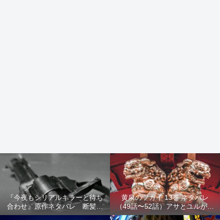
『今夜もシリアルキラーと待ち
黄泉のツガイ 13巻 ネタバレ
合わせ』原作ネタバレ 断髪オ
（49話〜52話）アサとユルが家
ブジェ殺人事件 犯人の正体や
出！西ノ村の真実とヒカルの決