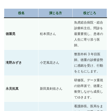
役名
演じる方
役どころ
魚虎総合病院・総合
診療科主任。問診を
徳重晃
松本潤さん
最重要視し、患者の
人生に寄り添う医
師。
整形外科 3 年目医
師。徳重の診療姿勢
滝野みずき
小芝風花さん
に感銘を受け、行動
をともにします。
研修医。データ重視
の効率派で、徳重と
永見拓真
新田真剣佑さん
衝突しながら成長し
てゆきます。
看護師長。医局をま