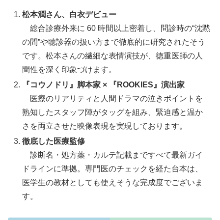
松本潤さん、白衣デビュー
総合診療外来に 60 時間以上密着し、問診時の“沈黙
の間”や聴診器の扱い方まで徹底的に研究されたそう
です。松本さんの繊細な表情演技が、徳重医師の人
間性を深く印象づけます。
『コウノドリ』脚本家 × 『ROOKIES』演出家
医療のリアリティと人間ドラマの泣きポイントを
熟知したスタッフ陣がタッグを組み、緊迫感と温か
さを両立させた映像表現を実現しております。
徹底した医療監修
診断名・処方薬・カルテ記載まですべて最新ガイ
ドラインに準拠。専門医のチェックを経た台本は、
医学生の教材としても使えそうな完成度でございま
す。