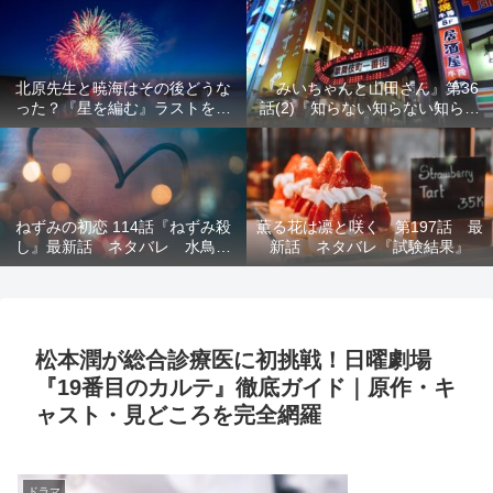
結末を解説
意を解説
北原先生と暁海はその後どうな
『みいちゃんと山田さん』第36
った？『星を編む』ラストをネ
話(2)『知らない知らない知らな
タバレ解説
い』最新話 ネタバレ 犯人確
定 次回最終回
ねずみの初恋 114話『ねずみ殺
薫る花は凛と咲く 第197話 最
し』最新話 ネタバレ 水鳥死
新話 ネタバレ『試験結果』
亡 鯆を殺すか
松本潤が総合診療医に初挑戦！日曜劇場
『19番目のカルテ』徹底ガイド｜原作・キ
ャスト・見どころを完全網羅
ドラマ