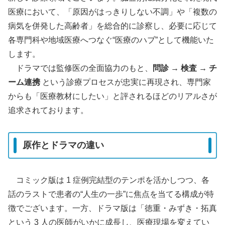
医療において、「原因がはっきりしない不調」や「複数の
病気を併発した高齢者」を総合的に診察し、必要に応じて
各専門科や地域医療へつなぐ“医療のハブ”として機能いた
します。
ドラマでは監修医の全面協力のもと、
問診 → 検査 → チ
ーム連携
という診療プロセスが忠実に再現され、専門家
からも「医療教材にしたい」と評されるほどのリアルさが
追求されております。
原作とドラマの違い
コミック版は 1 症例完結型のテンポを活かしつつ、各
話のラストで患者の“人生の一歩”に焦点を当てる構成が特
徴でございます。一方、ドラマ版は「徳重・みずき・拓真
という 3 人の医師がいかに成長し、医療現場を変えてい