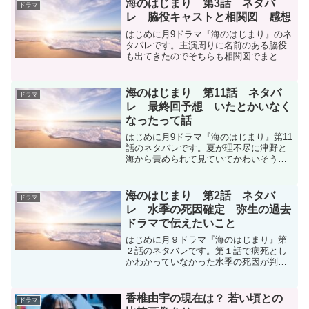
海のはじまり 第3話 ネタバ
ドラマ
レ 脇役キャストと相関図 感想
はじめに月9ドラマ『海のはじまり』のネ
タバレです。主演周りに名前のある脇役
も出てきたのでそちらも相関図でまとめ
ました。ネタバレ第2話ネタバレ↓なんで
好かれてるのかわからない水季は生前、
海に夏の話題を普通に出している。夏は
海のはじまり 第11話 ネタバ
ドラマ
子ども苦手で海とうま...
レ 最終回予想 いたとかいなく
なったって話
はじめに月9ドラマ『海のはじまり』第11
話のネタバレです。夏が理不尽に津野と
海から責められて見ていてかわいそうで
した。すべて、黙って勝手に産んだ水季
が悪いと思います。アマゾン公式でお買
い物はこちらへ第11話ネタバレ←第10話
海のはじまり 第2話 ネタバ
ドラマ
ネタバレ海は夏の...
レ 水季の死因確定 弥生の過去
ドラマで伝えたいこと
はじめに月９ドラマ『海のはじまり』第
２話のネタバレです。第１話で病死とし
かわかっていなかった水季の死因が判明
しました。第１話ネタバレ記事↓海役につ
いて調べました。ネタバレアマゾン公式
でお買い物はこちらへ海にパパはいると
香椎由宇の現在は？ 若い頃との
ドラマ
話す水季まだ、水季が生...