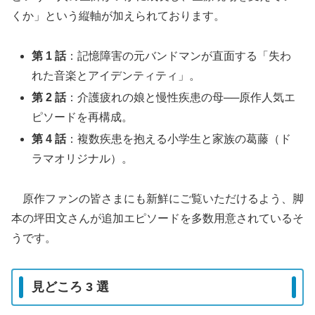
くか」という縦軸が加えられております。
第 1 話
：記憶障害の元バンドマンが直面する「失わ
れた音楽とアイデンティティ」。
第 2 話
：介護疲れの娘と慢性疾患の母──原作人気エ
ピソードを再構成。
第 4 話
：複数疾患を抱える小学生と家族の葛藤（ド
ラマオリジナル）。
原作ファンの皆さまにも新鮮にご覧いただけるよう、脚
本の坪田文さんが追加エピソードを多数用意されているそ
うです。
見どころ 3 選