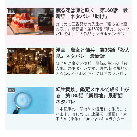
更新です。次回更新は10月9日予定です。
現在、コミックスは19巻まで発売中で
薫る花は凛と咲く 第160話 最
漫画
す。薫る花は...
新話 ネタバレ『助け』
はじめに三香見サカ先生の『薫る花は凛
と咲く』最新話・第160話『助け』のネタ
バレです。この作品はマガポケ(マガジン
ポケット)オリジナル作品で毎週木曜日に
更新です。次回更新は8月21日予定です。
現在、コミックスは18巻まで発売中で
漫画 魔女と傭兵 第36話『殺人
漫画
す。薫る花は...
鬼』ネタバレ 最新話
はじめに魔女と傭兵 最新話第36話『殺
人鬼』のネタバレです。原作/超法規的か
える(GCノベルズ/マイクロマガジン社刊)
漫画/宮木真人 キャラクター原案/叶世べ
んち魔女と傭兵 - 原作/超法規的かえる
(GCノベルズ/マイクロマガジン社刊) ...
転生貴族、鑑定スキルで成り上が
漫画
る 第180話『新領地』最新話
ネタバレ
※本記事の一部はAIを活用して作成して
います。はじめに井上菜摘（漫画）・未
来人A（原作）・jimmy（キャラクター原
案）『転生貴族、鑑定スキルで成り上が
る 〜弱小領地を受け継いだので、優秀な
人材を増やしていたら、最強領地になっ