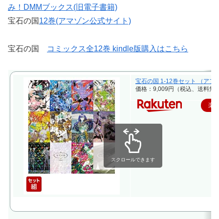
み！DMMブックス(旧電子書籍)
宝石の国
12巻(アマゾン公式サイト)
宝石の国
コミックス全12巻 kindle版購入はこちら
宝石の国 1-12巻セット （アフタヌ
価格：9,009円（税込、送料無料
楽
スクロールできます