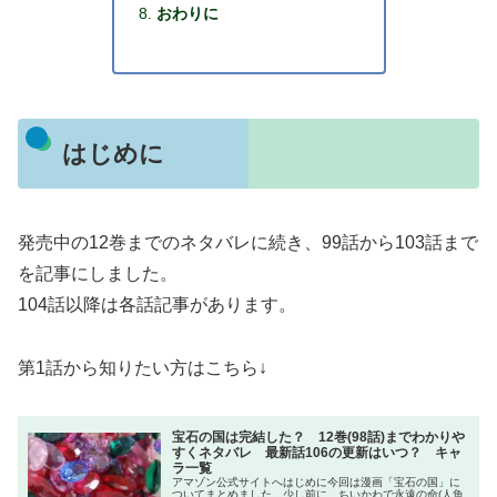
おわりに
はじめに
発売中の12巻までのネタバレに続き、99話から103話まで
を記事にしました。
104話以降は各話記事があります。
第1話から知りたい方はこちら↓
宝石の国は完結した？ 12巻(98話)までわかりや
すくネタバレ 最新話106の更新はいつ？ キャ
ラ一覧
アマゾン公式サイトへはじめに今回は漫画「宝石の国」に
ついてまとめました。少し前に、ちいかわで永遠の命(人魚