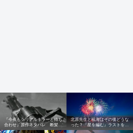
『今夜もシリアルキラーと待ち
北原先生と暁海はその後どうな
合わせ』原作ネタバレ 断髪オ
った？『星を編む』ラストをネ
ブジェ殺人事件 犯人の正体や
タバレ解説