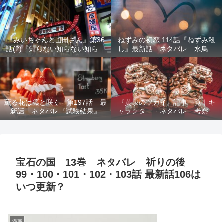
結末を解説
『みいちゃんと山田さん』第36
ねずみの初恋 114話『ねずみ殺
話(2)『知らない知らない知らな
し』最新話 ネタバレ 水鳥死
い』最新話 ネタバレ 犯人確
亡 鯆を殺すか
定 次回最終回
薫る花は凛と咲く 第197話 最
『黄泉のツガイ』記事一覧｜キ
新話 ネタバレ『試験結果』
ャラクター・ネタバレ・考察・
死亡キャラまとめ【完全ガイ
ド】
宝石の国 13巻 ネタバレ 祈りの後
99・100・101・102・103話 最新話106は
いつ更新？
漫画