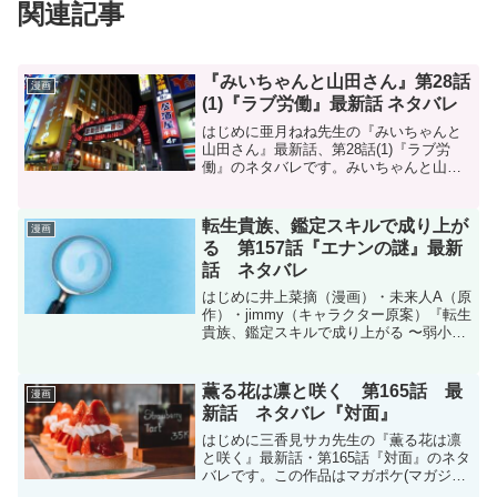
関連記事
『みいちゃんと山田さん』第28話
漫画
(1)『ラブ労働』最新話 ネタバレ
はじめに亜月ねね先生の『みいちゃんと
山田さん』最新話、第28話(1)『ラブ労
働』のネタバレです。みいちゃんと山田
さんはマガポケ(マガジンポケット)オリジ
ナル作品で隔週日曜日に更新です。次回
更新は2月8日予定です。コミックスは現
転生貴族、鑑定スキルで成り上が
漫画
在5巻(22話...
る 第157話『エナンの謎』最新
話 ネタバレ
はじめに井上菜摘（漫画）・未来人A（原
作）・jimmy（キャラクター原案）『転生
貴族、鑑定スキルで成り上がる 〜弱小領
地を受け継いだので、優秀な人材を増や
していたら、最強領地になってた〜』第
157話のネタバレです。転生貴族、鑑定ス
薫る花は凛と咲く 第165話 最
漫画
キルで成り...
新話 ネタバレ『対面』
はじめに三香見サカ先生の『薫る花は凛
と咲く』最新話・第165話『対面』のネタ
バレです。この作品はマガポケ(マガジン
ポケット)オリジナル作品で毎週木曜日に