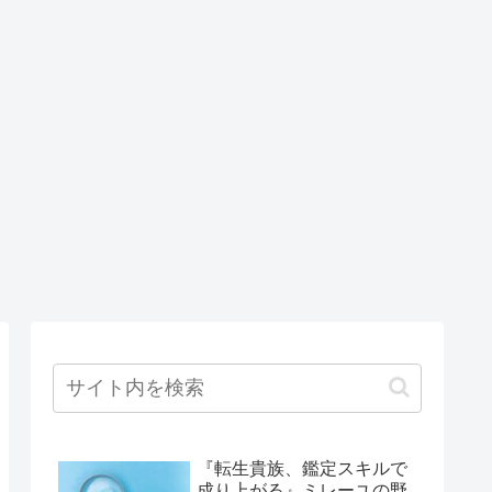
『転生貴族、鑑定スキルで
成り上がる』ミレーユの野