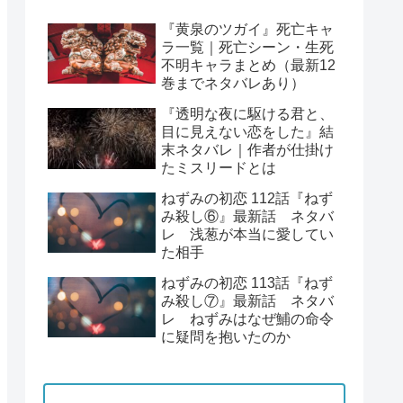
『黄泉のツガイ』死亡キャ
ラ一覧｜死亡シーン・生死
不明キャラまとめ（最新12
巻までネタバレあり）
『透明な夜に駆ける君と、
目に見えない恋をした』結
末ネタバレ｜作者が仕掛け
たミスリードとは
ねずみの初恋 112話『ねず
み殺し⑥』最新話 ネタバ
レ 浅葱が本当に愛してい
た相手
ねずみの初恋 113話『ねず
み殺し⑦』最新話 ネタバ
レ ねずみはなぜ鯆の命令
に疑問を抱いたのか