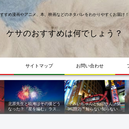
すすめ漫画やアニメ、本、映画などのネタバレをわかりやすくお届け！
ケサのおすすめは何でしょう？
サイトマップ
お問い合わせ
北原先生と暁海はその後どう
『みいちゃんと山田さん』第
が
なった？『星を編む』ラスト
36話(2)『知らない知らない知
ル
をネタバレ解説
らない』最新話 ネタバレ 犯
人確定 次回最終回