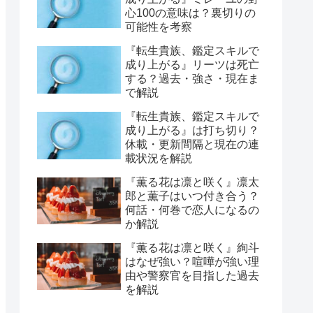
心100の意味は？裏切りの
可能性を考察
『転生貴族、鑑定スキルで
成り上がる』リーツは死亡
する？過去・強さ・現在ま
で解説
『転生貴族、鑑定スキルで
成り上がる』は打ち切り？
休載・更新間隔と現在の連
載状況を解説
『薫る花は凛と咲く』凛太
郎と薫子はいつ付き合う？
何話・何巻で恋人になるの
か解説
『薫る花は凛と咲く』絢斗
はなぜ強い？喧嘩が強い理
由や警察官を目指した過去
を解説