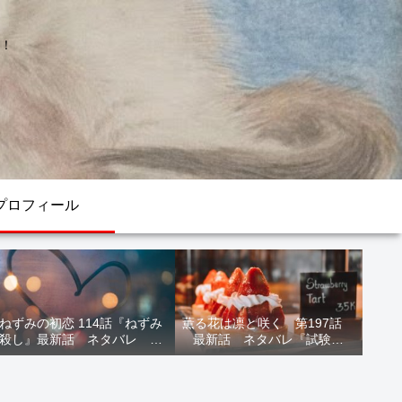
！
プロフィール
ねずみの初恋 114話『ねずみ
薫る花は凛と咲く 第197話
殺し』最新話 ネタバレ 水
最新話 ネタバレ『試験結
鳥死亡 鯆を殺すか
果』