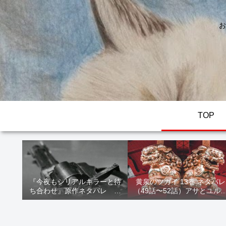
お
TOP
『今夜もシリアルキラーと待
黄泉のツガイ 13巻 ネタバレ
ち合わせ』原作ネタバレ 断
（49話〜52話）アサとユル
髪オブジェ殺人事件 犯人の
家出！西ノ村の真実とヒカ
正体や結末を解説
の決意を解説