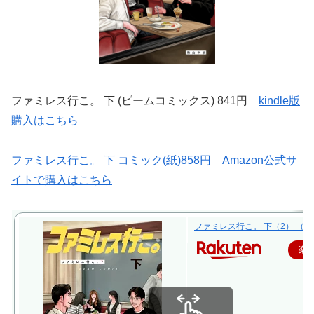
ファミレス行こ。 下 (ビームコミックス) 841円
kindle版
購入はこちら
ファミレス行こ。 下 コミック(紙)858円 Amazon公式サ
イトで購入はこちら
ファミレス行こ。 下（2） （ビー
楽