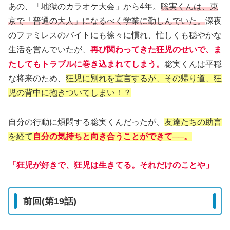
あの、「地獄のカラオケ大会」から4年。
聡実くんは、東
京で「普通の大人」になるべく学業に勤しんでいた。
深夜
のファミレスのバイトにも徐々に慣れ、忙しくも穏やかな
生活を営んでいたが、
再び関わってきた狂児のせいで、ま
たしてもトラブルに巻き込まれてしまう。
聡実くんは平穏
な将来のため、
狂児に別れを宣言するが、その帰り道、狂
児の背中に抱きついてしまい！？
自分の行動に煩悶する聡実くんだったが、
友達たちの助言
を経て
自分の気持ちと向き合うことができて──。
「狂児が好きで、狂児は生きてる。それだけのことや」
前回(第19話)