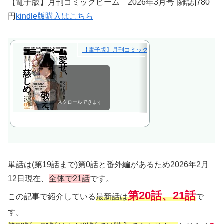
【電子版】月刊コミックビーム 2026年3月号 [雑誌]780
円
kindle版購入はこちら
【電子版】月刊コミックビーム 2026年3月号【電子
スクロールできます
単話は(第19話まで)第0話と番外編があるため2026年2月
12日現在、
全体で21話
です。
第20話、21話
この記事で紹介している
最新話は
で
す。