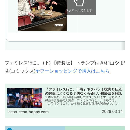
スクロールできます
ファミレス行こ。 (下) 【特装版】 トランプ付き/和山やま/
著(コミックス)
ヤフーショッピングで購入はこちら
『ファミレス行こ。下巻』ネタバレ｜聡実と狂児
の関係はどうなる？切なくも優しい最終回を解説
※本記事の一部はAIを活用して作成しています。はじめに
和山やま先生の人気作『ファミレス行こ。』下巻では、
『カラオケ行こ！』から続く聡実と狂児の関係がついに大
きく動きます。上巻では、大学生になった聡実とヤクザの
狂児が、東京と大阪を行き来しなが...
2026.03.14
cesa-cesa-happy.com