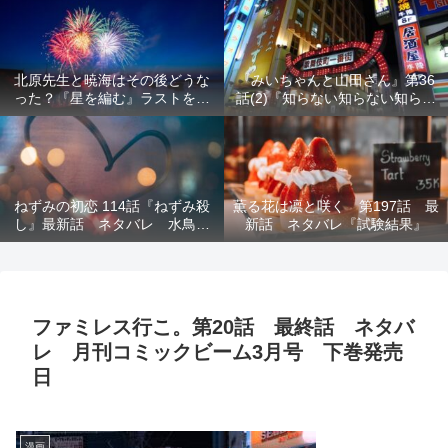
結末を解説
意を解説
北原先生と暁海はその後どうな
『みいちゃんと山田さん』第36
った？『星を編む』ラストをネ
話(2)『知らない知らない知らな
タバレ解説
い』最新話 ネタバレ 犯人確
定 次回最終回
ねずみの初恋 114話『ねずみ殺
薫る花は凛と咲く 第197話 最
し』最新話 ネタバレ 水鳥死
新話 ネタバレ『試験結果』
亡 鯆を殺すか
ファミレス行こ。第20話 最終話 ネタバ
レ 月刊コミックビーム3月号 下巻発売
日
漫画