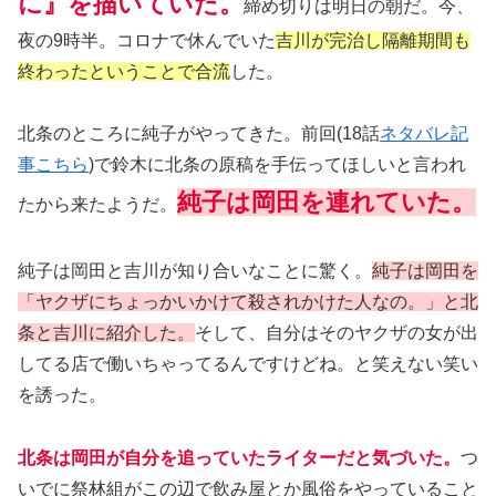
に』を描いていた。
締め切りは明日の朝だ。今、
夜の9時半。コロナで休んでいた
吉川が完治し隔離期間も
終わったということで合流
した。
北条のところに純子がやってきた。前回(18話
ネタバレ記
事こちら
)で鈴木に北条の原稿を手伝ってほしいと言われ
純子は岡田を連れていた。
たから来たようだ。
純子は岡田と吉川が知り合いなことに驚く。
純子は岡田を
「ヤクザにちょっかいかけて殺されかけた人なの。」と北
条と吉川に紹介した。
そして、自分はそのヤクザの女が出
してる店で働いちゃってるんですけどね。と笑えない笑い
を誘った。
北条は岡田が自分を追っていたライターだと気づいた。
つ
いでに祭林組がこの辺で飲み屋とか風俗をやっていること