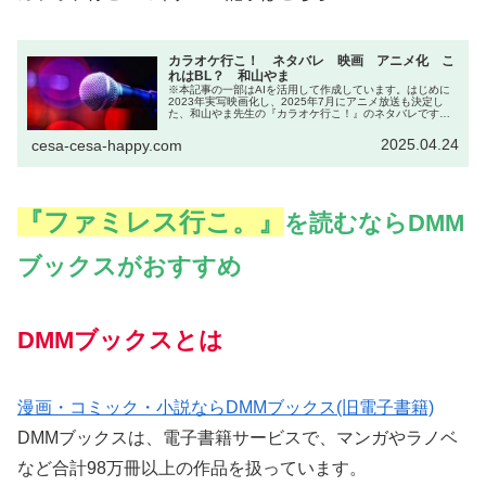
カラオケ行こ！ ネタバレ 映画 アニメ化 こ
れはBL？ 和山やま
※本記事の一部はAIを活用して作成しています。はじめに
2023年実写映画化し、2025年7月にアニメ放送も決定し
た、和山やま先生の『カラオケ行こ！』のネタバレです。
書籍情報出版社 ‏ : ‎KADOKAWA (2020/9/12)発売日 ‏...
2025.04.24
cesa-cesa-happy.com
『ファミレス行こ。』
を読むならDMM
ブックスがおすすめ
DMMブックスとは
漫画・コミック・小説ならDMMブックス(旧電子書籍)
DMMブックスは、電子書籍サービスで、マンガやラノベ
など合計98万冊以上の作品を扱っています。