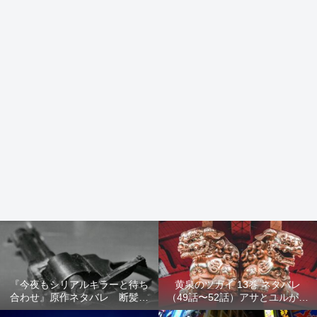
『今夜もシリアルキラーと待ち
黄泉のツガイ 13巻 ネタバレ
合わせ』原作ネタバレ 断髪オ
（49話〜52話）アサとユルが家
ブジェ殺人事件 犯人の正体や
出！西ノ村の真実とヒカルの決