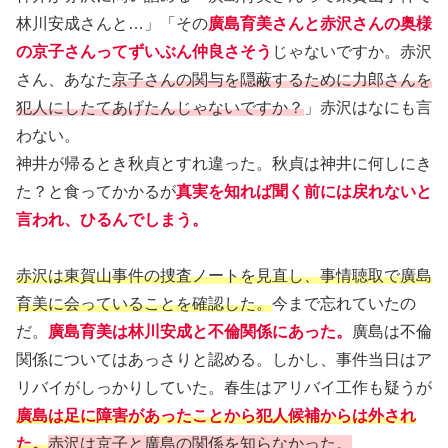
林川安成さんと…」「その
廣島育美さんと赤沢さんの奥様
の京子さんってずいぶん仲良さそう
じゃないですか。赤沢
さん、あなた
京子さんの関与を隠蔽するために力郎さんを
犯人にしたてあげたんじゃないですか？
」赤沢はなにも言
わない。
神井が帰るとき秋貞とすれ違った。秋貞は神井に何しにき
た？と食ってかかるが
真実を知れば聞く前には戻れないと
言われ、ひるんでしまう。
赤沢は東賀山事件の捜査ノートを見直し、事情聴取で廣島
育美に会っていることを確認した。
今まで忘れていたの
だ。
廣島育美は林川安成と不倫関係にあった。
廣島は不倫
関係についてはあっさりと認める。しかし、事件当日はア
リバイがしっかりしていた。春生はアリバイ工作も疑うが
廣島は足に障害があったことから犯人候補からは外され
た。
赤沢は京子と廣島の関係を知らなかった。