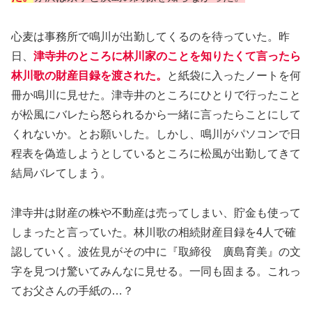
心麦は事務所で鳴川が出勤してくるのを待っていた。昨
日、
津寺井のところに林川家のことを知りたくて言ったら
林川歌の財産目録を渡された。
と紙袋に入ったノートを何
冊か鳴川に見せた。津寺井のところにひとりで行ったこと
が松風にバレたら怒られるから一緒に言ったらことにして
くれないか。とお願いした。しかし、鳴川がパソコンで日
程表を偽造しようとしているところに松風が出勤してきて
結局バレてしまう。
津寺井は財産の株や不動産は売ってしまい、貯金も使って
しまったと言っていた。林川歌の相続財産目録を4人で確
認していく。波佐見がその中に『取締役 廣島育美』の文
字を見つけ驚いてみんなに見せる。一同も固まる。これっ
てお父さんの手紙の…？