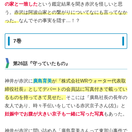
の家と一致した
という鑑定結果を聞き赤沢を怪しいと思
う。
赤沢は阿波山家との繋がりについてなにも言ってなか
った。
なんでその事実を隠す…！？
7巻
第26話『守っていたもの』
神井が赤沢に
廣島育美
が『株式会社WRウォーター代表取
締役社長』としてデパートの会員誌に写真付きで載ってい
るものを持ってきて見せた。
そこには『廣島社長の長年の
友人であり、時々手伝いをしている赤沢京子さん(左)』と
妊娠中でお腹が大きい京子も一緒に写った写真
もあった。
神井が赤沢に問い詰める「廣島育美さんって東賀山事件で