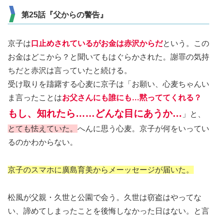
第25話『父からの警告』
京子は
口止めされているがお金は赤沢からだ
という。この
お金はどこから？と聞いてもはぐらかされた。謝罪の気持
ちだと赤沢は言っていたと続ける。
受け取りを躊躇する心麦に京子は「お願い、心麦ちゃんい
ま言ったことは
お父さんにも誰にも…黙っててくれる？
もし、知れたら……どんな目にあうか…
」と、
とても怯えていた。
へんに思う心麦。京子が何をいってい
るのかわからない。
京子のスマホに廣島育美からメーッセージが届いた。
松風が父親・久世と公園で会う。久世は窃盗はやってな
い、諦めてしまったことを後悔しなかった日はない。と言