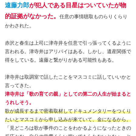
遠藤力郎
が犯人である目星はついていたが物
的証拠がなかった。
任意の事情聴取ものらりくらり
かわされた。
赤沢と春生は上司に津寺井を任意で引っ張ってくるように
言われる。津寺井はアリバイはある。しかし、遺産関係で
得をしている。遠藤と繋がりがある可能性もある。
津寺井は取調室で話したことをマスコミに話していいかと
言ってきた。
津寺井は「歌の育ての親」としての第二の人生が始まると
うれしそう。
歌が成長するまで密着取材してドキュメンタリーをつくり
たいとマスコミから申し込みが来ていて、金になるから。
「見どころは歌が事件のことをわかるようになったときの