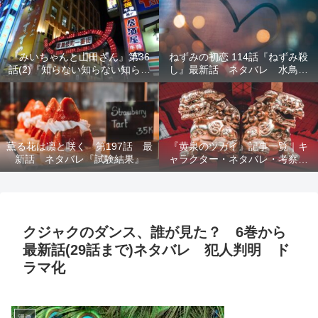
結末を解説
『みいちゃんと山田さん』第36
ねずみの初恋 114話『ねずみ殺
話(2)『知らない知らない知らな
し』最新話 ネタバレ 水鳥死
い』最新話 ネタバレ 犯人確
亡 鯆を殺すか
定 次回最終回
薫る花は凛と咲く 第197話 最
『黄泉のツガイ』記事一覧｜キ
新話 ネタバレ『試験結果』
ャラクター・ネタバレ・考察・
死亡キャラまとめ【完全ガイ
ド】
クジャクのダンス、誰が見た？ 6巻から
最新話(29話まで)ネタバレ 犯人判明 ド
ラマ化
漫画