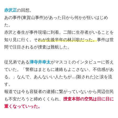
赤沢正
の回想。
あの事件(東賀山事件)があった日から何かが狂いはじめ
た。
赤沢と春生が事件現場に到着。二階に生存者がいることを
知り見に行く。そ
れが生後半年の林川歌だった。
事件は世
間で注目されるが捜査は難航した。
従兄弟である
津寺井幸太
がマスコミのインタビューに答え
ていた。「警察はまともに連絡もよこさない、不信感があ
る。」なんで、あんないい人たちが…(殺された)と涙を流
す。
報道では今も容疑者の逮捕に繋がっていないから周辺住民
も不安だろうと締めくくられ、
捜査本部の空気は日に日に
重くなっていった。