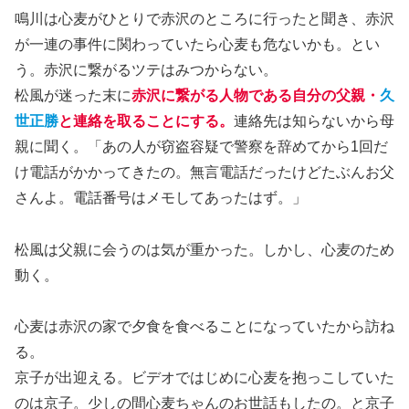
鳴川は心麦がひとりで赤沢のところに行ったと聞き、赤沢
が一連の事件に関わっていたら心麦も危ないかも。とい
う。赤沢に繋がるツテはみつからない。
松風が迷った末に
赤沢に繋がる人物である自分の父親・
久
世
正勝
と連絡を取ることにする。
連絡先は知らないから母
親に聞く。「あの人が窃盗容疑で警察を辞めてから1回だ
け電話がかかってきたの。無言電話だったけどたぶんお父
さんよ。電話番号はメモしてあったはず。」
松風は父親に会うのは気が重かった。しかし、心麦のため
動く。
心麦は赤沢の家で夕食を食べることになっていたから訪ね
る。
京子が出迎える。ビデオではじめに心麦を抱っこしていた
のは京子。少しの間心麦ちゃんのお世話もしたの。と京子