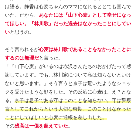
は語る。静香は心麦ちゃんのママになれるととても喜んで
いた。だから、
あなたには『山下心麦』として幸せになっ
てほしい。『林川歌』だった過去はなかったことにしてい
い
と思うの。
そう言われるが
心麦は林川歌であることをなかったことに
するのは無理だ
と言った。
「『山下心麦』がいるのは赤沢さんたちのおかげだって感
謝しています。でも…林川家について私は知らないといけ
ないと思います。」そう言うと京子は驚いたようなショッ
クを受けたような顔をした。その反応に心麦は、え？とな
る。
京子は息子である守はこのことを知らない。守は警察
官としてこれからという大切な時期。このことはなかった
ことにしてほしいと心麦に通帳を差し出した。
その
残高は一億を超えていた
。