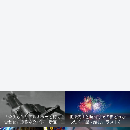
『今夜もシリアルキラーと待ち
北原先生と暁海はその後どうな
合わせ』原作ネタバレ 断髪オ
った？『星を編む』ラストをネ
ブジェ殺人事件 犯人の正体や
タバレ解説