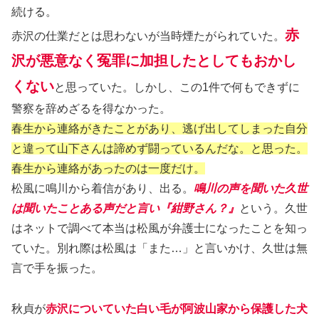
続ける。
赤
赤沢の仕業だとは思わないが当時煙たがられていた。
沢が悪意なく冤罪に加担したとしてもおかし
くない
と思っていた。しかし、この1件で何もできずに
警察を辞めざるを得なかった。
春生から連絡がきたことがあり、逃げ出してしまった自分
と違って山下さんは諦めず闘っているんだな。と思った。
春生から連絡があったのは一度だけ。
松風に鳴川から着信があり、出る。
鳴川の声を聞いた久世
は聞いたことある声だと言い『紺野さん？』
という。久世
はネットで調べて本当は松風が弁護士になったことを知っ
ていた。別れ際は松風は「また…」と言いかけ、久世は無
言で手を振った。
秋貞が
赤沢についていた白い毛が阿波山家から保護した犬