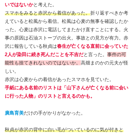
いではないか
と考えた。
スマホをみると赤沢から着信があった。
折り返すべきか考
えていると松風から着信。松風は心麦の無事を確認したか
った。心麦は赤沢に電話してまたかけ直すことにする。火
事の原因は石油ストーブの出火。事故との見方が有力。赤
沢に報告している秋貞は
春生が亡くなる直前に会っていた
2人が染田に続き死んだことを不吉だ
と言った。
事件の可
能性も捨てきれないのではないか。
高畑まのかの元夫が怪
しい。
赤沢は心麦からの着信があったスマホを見ていた。
手紙にある名前のリストは「山下さんが亡くなる前に会い
に行った人物」のリストと言えるのかも。
廣島育美
だけの手がかりがなかった。
秋貞が赤沢の背中に白い毛がついているのに気が付きと