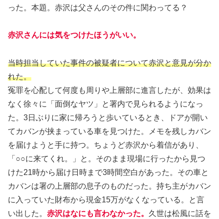
った。本題。赤沢は父さんのその件に関わってる？
赤沢さんには気をつけたほうがいい。
当時担当していた事件の被疑者について赤沢と意見が分か
れた。
冤罪を心配して何度も周りや上層部に進言したが、効果は
なく徐々に「面倒なヤツ」と署内で見られるようになっ
た。3日ぶりに家に帰ろうと歩いているとき、ドアが開い
てカバンが挟まっている車を見つけた。メモを残しカバン
を届けようと手に持つ。ちょうど赤沢から着信があり、
「○○に来てくれ。」と。そのまま現場に行ったから見つ
けた21時から届け日時まで3時間空白があった。その車と
カバンは署の上層部の息子のものだった。持ち主がカバン
に入っていた財布から現金15万がなくなっている。と言
い出した。
赤沢はなにも言わなかった。
久世は松風に話を