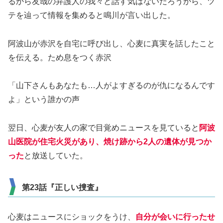
るから友哉の弁護人の我々と話す気はないだろうから、ツ
テを辿って情報を集めると鳴川が言い出した。
阿波山が赤沢を自宅に呼び出し、心麦に真実を話したこと
を伝える。ため息をつく赤沢
「山下さんもあなたも…人がよすぎるのが仇になるんです
よ」という誰かの声
翌日、心麦が友人の家で目覚めニュースを見ていると
阿波
山医院が住宅火災があり、焼け跡から2人の遺体が見つか
った
と放送していた。
第23話『正しい捜査』
心麦はニュースにショックをうけ、
自分が会いに行ったせ