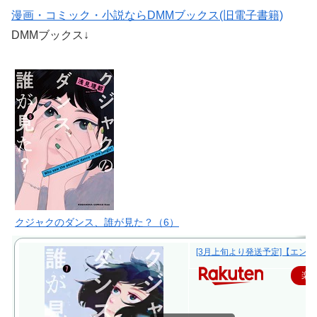
漫画・コミック・小説ならDMMブックス(旧電子書籍)
DMMブックス↓
クジャクのダンス、誰が見た？（6）
[3月上旬より発送予定]【エントリ
楽