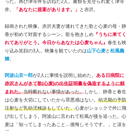
った。再び津寺井を訪ねた2人。書類を見せられ驚く津寺
井。
「あなたに提案があります。」
と赤沢。
録画された映像。赤沢夫妻が連れてきた歌と心麦の母・静
香が初めて対面するシーン。歌を抱きしめ
『うちに来てく
れてありがとう。今日からあなたは心麦ちゃん』
春生も映
り込み笑顔の3人。映像を観ていたのは
山下心麦
と
松風義
輝
。
阿波山京一郎
が2人に事情を説明し始めた。
ある日病院に
赤沢さんがきて歌(心麦)の出生証明書を偽造するように頼
まれた。
当時断れない事情があった。
しかし、静香と春生
は心麦を大切にしていたから罪悪感はない。
幼児期の予防
注射など乳幼児検診もしていた。
心麦がショックで外に飛
び出してしまう。阿波山に言われて松風が後を追った。心
麦は「知ってしまったあこと…後悔しそうです。」と涙を