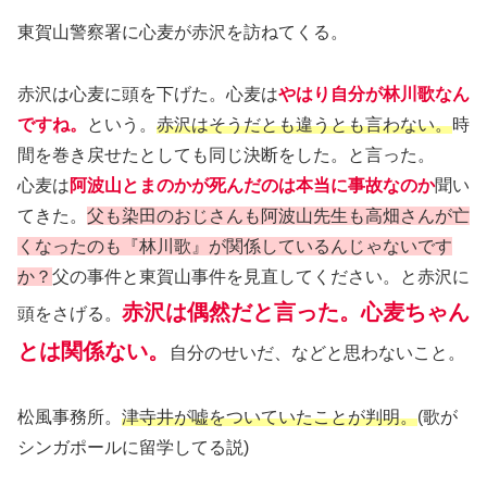
東賀山警察署に心麦が赤沢を訪ねてくる。
赤沢は心麦に頭を下げた。心麦は
やはり自分が林川歌なん
ですね。
という。
赤沢はそうだとも違うとも言わない。
時
間を巻き戻せたとしても同じ決断をした。と言った。
心麦は
阿波山とまのかが死んだのは本当に事故なのか
聞い
てきた。
父も染田のおじさんも阿波山先生も高畑さんが亡
くなったのも『林川歌』が関係しているんじゃないです
か？
父の事件と東賀山事件を見直してください。と赤沢に
赤沢は偶然だと言った。心麦ちゃん
頭をさげる。
とは関係ない。
自分のせいだ、などと思わないこと。
松風事務所。
津寺井が嘘をついていたことが判明。
(歌が
シンガポールに留学してる説)