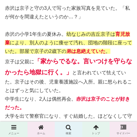
赤沢は京子と守の3人で写った家族写真を見ていた。「私
が何かを間違えたというのか…？」
赤沢の小学1年生の夏休み。
幼なじみの吉丘京子は
育児放
棄
により、別人のように痩せて汚れ、団地の階段に座って
いた。部屋で京子の2歳下の
弟は息絶えていた
。
「家からでるな。言いつけを守らな
京子は父親に
かったら地獄に行く。」
と言われていて怯えてい
た。京子はその後、児童養護施設へ入所。親に怒られるこ
とはずっと気にしていた。
中学生になり、2人は偶然再会。
赤沢は京子のことが好き
だった。
大学を出て警察官になり、すぐ結婚した。ほどなくして守
も産まれた。赤沢は京子と息子を絶対に守る。命に替えて
でも守ると誓った。
しかし、私が守っていたものは一体…
メニュー
ホーム
検索
トップ
サイドバー