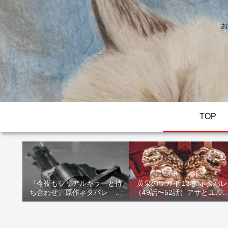
お
TOP
『今夜もシリアルキラーと待
黄泉のツガイ 13巻 ネタバレ
ち合わせ』原作ネタバレ 断
（49話〜52話）アサとユル
髪オブジェ殺人事件 犯人の
家出！西ノ村の真実とヒカ
正体や結末を解説
の決意を解説