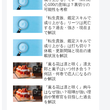
心100の意味は？裏切りの
可能性を考察
『転生貴族、鑑定スキルで
成り上がる』リーツは死亡
する？過去・強さ・現在ま
で解説
『転生貴族、鑑定スキルで
成り上がる』は打ち切り？
休載・更新間隔と現在の連
載状況を解説
『薫る花は凛と咲く』凛太
郎と薫子はいつ付き合う？
何話・何巻で恋人になるの
か解説
『薫る花は凛と咲く』絢斗
はなぜ強い？喧嘩が強い理
由や警察官を目指した過去
を解説