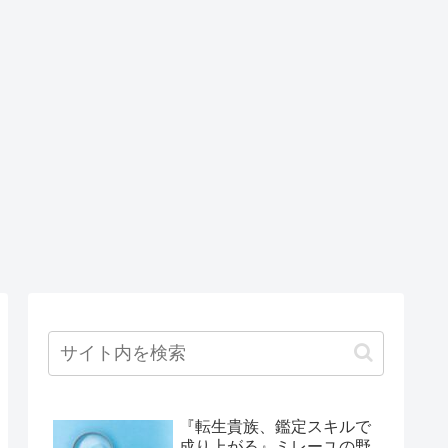
『転生貴族、鑑定スキルで
成り上がる』ミレーユの野