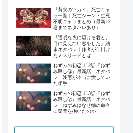
『黄泉のツガイ』死亡キャ
ラ一覧｜死亡シーン・生死
不明キャラまとめ（最新12
巻までネタバレあり）
『透明な夜に駆ける君と、
目に見えない恋をした』結
末ネタバレ｜作者が仕掛け
たミスリードとは
ねずみの初恋 112話『ねず
み殺し⑥』最新話 ネタバ
レ 浅葱が本当に愛してい
た相手
ねずみの初恋 113話『ねず
み殺し⑦』最新話 ネタバ
レ ねずみはなぜ鯆の命令
に疑問を抱いたのか