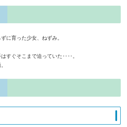
らずに育った少女、ねずみ。
手はすぐそこまで迫っていた‥‥。
語。