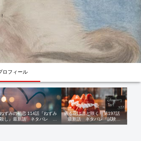
！
プロフィール
ねずみの初恋 114話『ねずみ
薫る花は凛と咲く 第197話
殺し』最新話 ネタバレ 水
最新話 ネタバレ『試験結
鳥死亡 鯆を殺すか
果』