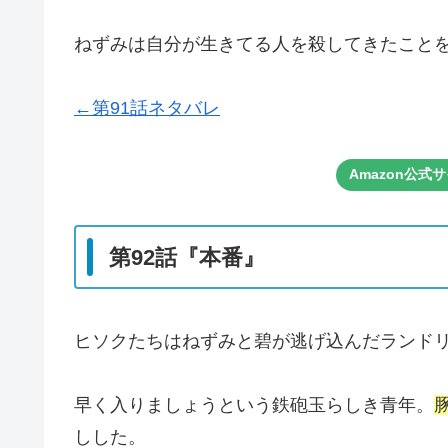
ねずみは自分が生きてる人を殺してきたこと
←第91話ネタバレ
Amazon公
第92話『本番』
ヒソクたちはねずみと碧が逃げ込んだランド
早く入りましょうという鉄砲玉らしき青年。
しした。