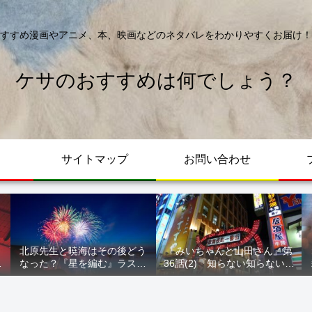
すすめ漫画やアニメ、本、映画などのネタバレをわかりやすくお届け！
ケサのおすすめは何でしょう？
サイトマップ
お問い合わせ
北原先生と暁海はその後どう
『みいちゃんと山田さん』第
が
なった？『星を編む』ラスト
36話(2)『知らない知らない知
ル
をネタバレ解説
らない』最新話 ネタバレ 犯
人確定 次回最終回