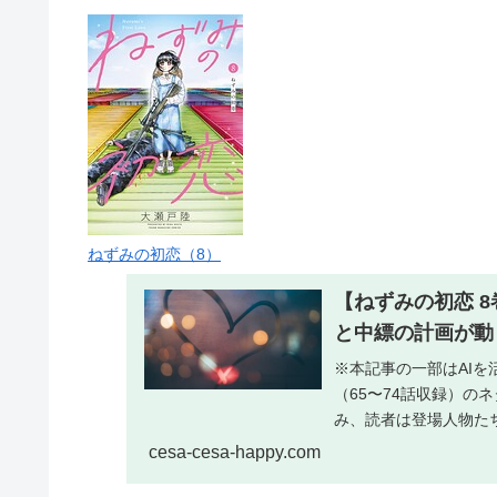
ねずみの初恋（8）
【ねずみの初恋 8
と中縹の計画が動
※本記事の一部はAI
（65〜74話収録）の
み、読者は登場人物た
📚ねずみの初...
cesa-cesa-happy.com