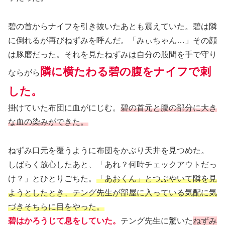
碧の首からナイフを引き抜いたあとも震えていた。碧は隣
に倒れるが再びねずみを呼んだ。「みぃちゃん…」その顔
は豚磨だった。それを見たねずみは自分の股間を手で守り
隣に横たわる碧の腹をナイフで刺
ならがら
した。
掛けていた布団に血がにじむ。
碧の首元と腹の部分に大き
な血の染みができた。
ねずみ口元を覆うように布団をかぶり天井を見つめた。
しばらく放心したあと、「あれ？何時チェックアウトだっ
け？」とひとりごちた。
「あおくん」とつぶやいて隣を見
ようとしたとき、テング先生が部屋に入っている気配に気
づきそちらに目をやった。
碧はかろうじて息をしていた。
テング先生に驚いた
ねずみ