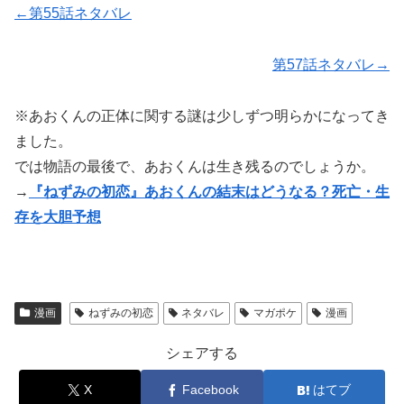
←第55話ネタバレ
第57話ネタバレ→
※あおくんの正体に関する謎は少しずつ明らかになってき
ました。
では物語の最後で、あおくんは生き残るのでしょうか。
→
『ねずみの初恋』あおくんの結末はどうなる？死亡・生
存を大胆予想
漫画
ねずみの初恋
ネタバレ
マガポケ
漫画
シェアする
X
Facebook
はてブ