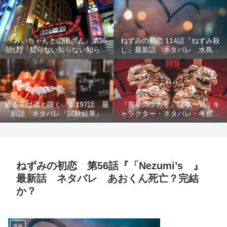
結末を解説
『みいちゃんと山田さん』第36
ねずみの初恋 114話『ねずみ殺
話(2)『知らない知らない知らな
し』最新話 ネタバレ 水鳥死
い』最新話 ネタバレ 犯人確
亡 鯆を殺すか
定 次回最終回
薫る花は凛と咲く 第197話 最
『黄泉のツガイ』記事一覧｜キ
新話 ネタバレ『試験結果』
ャラクター・ネタバレ・考察・
死亡キャラまとめ【完全ガイ
ド】
ねずみの初恋 第56話『「Nezumi’s 』
最新話 ネタバレ あおくん死亡？完結
か？
漫画