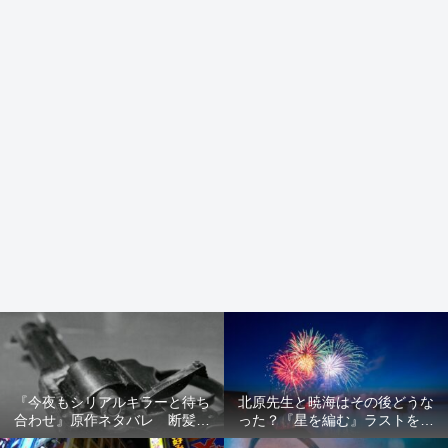
『今夜もシリアルキラーと待ち
北原先生と暁海はその後どうな
合わせ』原作ネタバレ 断髪オ
った？『星を編む』ラストをネ
ブジェ殺人事件 犯人の正体や
タバレ解説