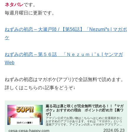
ネタバレ
です。
毎週月曜日に更新です。
ねずみの初恋 – 大瀬戸陸 / 【第56話】「Nezumi❜s | マガポ
ケ
ねずみの初恋 – 第５６話 「Ｎｅｚｕｍｉ’ｓ | ヤンマガ
Web
ねずみの初恋はマガポケ(アプリ)で全話無料で読めます。
詳しくはこちらの↓記事をどうぞ↓
薫る花は凛と咲くが完全無料で読める！！『マガ
ポケ』おすすめの理由 ポイントの貯め方【裏ワ
ザ】
アマゾン公式でお買い物はこちらへはじめに全漫画好きに
おすすめのアプリがあります。それは『マガポケ』という
漫画アプリです。アイフォンの方→マガポケアプリアンド
ロイドの方→マガポケアプリWeb→マガポケ｜少年マガジ
2024.05.23
cesa-cesa-happy.com
ン公式無料漫画アプリ このアプ...