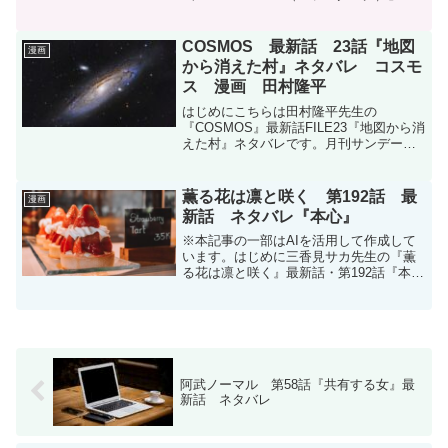
が、2025年6月2日（本日）についに電子
書籍として配信開始されました。長年に
わたり電子書籍化されてこなかった本作
COSMOS 最新話 23話『地図
漫画
が、なぜ今に...
から消えた村』ネタバレ コスモ
ス 漫画 田村隆平
はじめにこちらは田村隆平先生の
『COSMOS』最新話FILE23『地図から消
えた村』ネタバレです。月刊サンデーGX
2025年4月号に掲載されています。月刊サ
ンデーGX 2025年4月号（2025年3月19日
発売）月刊サンデーGX 2025...
薫る花は凛と咲く 第192話 最
漫画
新話 ネタバレ『本心』
※本記事の一部はAIを活用して作成して
います。はじめに三香見サカ先生の『薫
る花は凛と咲く』最新話・第192話『本
心』のネタバレです。この作品はマガポ
ケ(マガジンポケット)オリジナル作品で毎
週木曜日に更新です。次回更新は2026年6
月25日予...
阿武ノーマル 第58話『共有する女』最
新話 ネタバレ