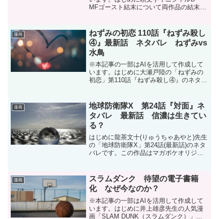
MFゴースト結末について両作品の結末に
ついてご説明します。『頭文字D』の結末
頭文字D | 【Vol.1】ハチロク買おーぜ / マ
ガポケ | 少年マガジン公式無料漫画ア...
ねずみの初恋 110話『ねずみ殺し
漫画
④』最新話 ネタバレ ねずみvs
水鳥
※本記事の一部はAIを活用して作成して
います。はじめに大瀬戸陸の「ねずみの
初恋」第110話『ねずみ殺し④』のネタバ
レです。「ねずみの初恋」は毎週月曜日
に発売のヤングマガジンにて連載中で
す。次号発売は2026年7月6日予定です。
地球防衛隊X 第24話『対面』ネ
漫画
掲載誌↓ヤング...
タバレ 最新話 信濃は生きてい
る？
はじめに龍茶文十(りゅうちゃあやと)先生
の「地球防衛隊X」第24話(最新話)のネタ
バレです。この作品はマガポケオリジナ
ル作品で毎週月曜日に更新です。地球防
衛隊X - 龍茶文十 / 【第24話】対面 | マガ
ポケ現在コミックスは2巻まで発売中...
スラムダンク 待望の電子書籍
漫画
化 なぜ今なのか？
※本記事の一部はAIを活用して作成して
います。はじめに井上雄彦先生の人気漫
画「SLAM DUNK（スラムダンク）」