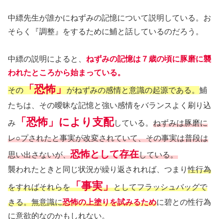
中縹先生が誰かにねずみの記憶について説明している。お
そらく『調整』をするために鯆と話しているのだろう。
中縹の説明によると、
ねずみの記憶は７歳の頃に豚磨に襲
われたところから始まっている。
「恐怖」
その
がねずみの感情と意識の起源である。
鯆
たちは、その曖昧な記憶と強い感情をバランスよく刷り込
「恐怖」により支配
み
している。
ねずみは豚磨に
レ○プされたと事実が改変されていて、その事実は普段は
恐怖として存在
思い出さないが、
している。
襲われたときと同じ状況が繰り返されれば、つまり
性行為
「事実」
をすればそれらを
としてフラッシュバッグで
きる。無意識に
恐怖の上塗りを試みるため
に碧との性行為
に意欲的なのかもしれない。