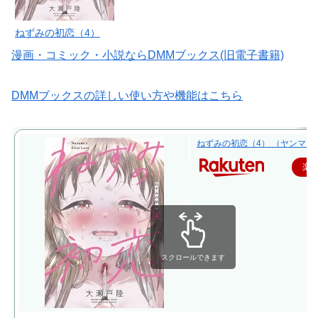
ねずみの初恋（4）
漫画・コミック・小説ならDMMブックス(旧電子書籍)
DMMブックスの詳しい使い方や機能はこちら
ねずみの初恋（4） （ヤンマガKC
楽
スクロールできます