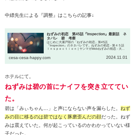
中縹先生による『調整』はこちらの記事↓
ねずみの初恋 第45話『Inspection』最新話 ネ
タバレ 碧 考察
はじめに大瀬戸陸の「ねずみの初恋」第45話
『Inspection』のネタバレです。ねずみの初恋 - 第４５話
Ｉｎｓｐｅｃｔｉｏｎ | ヤンマガWebねずみの初恋 - 大瀬
戸陸 / 【第45話】Inspection | マガポケねずみの初恋...
2024.11.01
cesa-cesa-happy.com
ホテルにて。
ねずみは碧の首にナイフを突き立ててい
た。
碧は「みぃちゃん…」と声にならない声を漏らした。
ねず
みの目に移るのは碧ではなく豚磨歪んだの顔
だった。ねず
みは震えていた。何が起こっているのかわかっていない様
子だった。