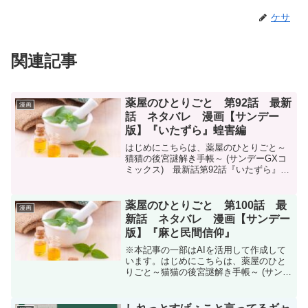
ケサ
関連記事
薬屋のひとりごと 第92話 最新
漫画
話 ネタバレ 漫画【サンデー
版】『いたずら』蝗害編
はじめにこちらは、薬屋のひとりごと～
猫猫の後宮謎解き手帳～ (サンデーGXコ
ミックス) 最新話第92話『いたずら』の
ネタバレです。月刊サンデーGX 2025年9
月号に掲載されています。月刊サンデー
GX 2025年9月号（2025年8月19日...
薬屋のひとりごと 第100話 最
漫画
新話 ネタバレ 漫画【サンデー
版】『麻と民間信仰』
※本記事の一部はAIを活用して作成して
います。はじめにこちらは、薬屋のひと
りごと～猫猫の後宮謎解き手帳～ (サンデ
ーGXコミックス) 最新話第100話『麻と
民間信仰』のネタバレです。月刊サンデ
ーGX(ジェネックス) 2026年5月号に掲載