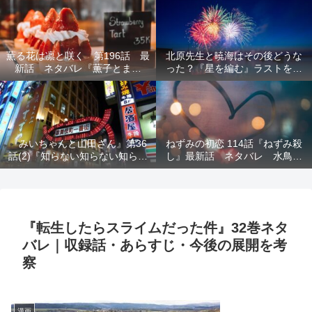
結末を解説
意を解説
薫る花は凛と咲く 第196話 最
北原先生と暁海はその後どうな
新話 ネタバレ『薫子とまど
った？『星を編む』ラストをネ
か』
タバレ解説
『みいちゃんと山田さん』第36
ねずみの初恋 114話『ねずみ殺
話(2)『知らない知らない知らな
し』最新話 ネタバレ 水鳥死
い』最新話 ネタバレ 犯人確
亡 鯆を殺すか
定 次回最終回
『転生したらスライムだった件』32巻ネタ
バレ｜収録話・あらすじ・今後の展開を考
察
漫画