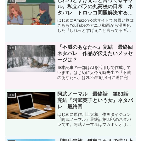
しれっとすげぇこと言ってるギャ
漫画
さ...
ル。私立パラの丸高校の日常 ネ
タバレ トロッコ問題解決するギ
ャル パラ校 キャラ紹介
はじめにAmazon公式サイトでお買い物は
こちらYouTubeのアニメ動画から漫画化
した『しれっとすげぇこと言ってるギャ
ル。一私立パラの丸高校の日常一』を紹
介します。『しれっとすげぇこと言って
るギャル。一私立パラの丸高校の日常
『不滅のあなたへ』完結 最終回
漫画
一』原作:松浦...
ネタバレ 作品が伝えたいメッセ
ージは？
※本記事の一部はAIを活用して作成して
います。はじめに大今良時先生の『不滅
のあなたへ』は2025年6月4日に遂に完結
し、8年半に渡る連載が幕を閉じました。
主人公フシの壮大な魂の旅がどのような
結末を迎えたのか、詳しくお伝えしま
阿武ノーマル 最終話 第83話
漫画
す。また、この作...
完結『阿武英子という女』ネタバ
レ 最終回
はじめに原作川上大和、作画タイジュン
『阿武ノーマル』最終話第83話のネタバ
レです。阿武ノーマルはマガポケオリジ
ナル作品です。今回は最終回、堂々の完
結です。阿武ノーマル | 【第83話】阿武
英子という女 / マガポケ | 少年マガジン