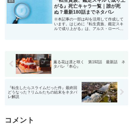
『転生貴族、鑑定スキルで成り上
漫画
公式無料...
がる』死亡キャラ一覧｜誰が死
ぬ？最新180話までネタバレ
※本記事の一部はAIを活用して作成して
います。はじめに『転生貴族、鑑定スキ
ルで成り上がる』は、アルス・ローベン
トが「鑑定スキル」で優秀な人材を見つ
け、弱小領地を発展させていく物語で
す。領地経営を中心とした作品ですが、
物語が進むとミーシアン州...
薫る花は凛と咲く 第192話 最新話 ネ
タバレ『本心』
『転生したらスライムだった件』最終回
どうなった？リムルたちの結末をネタバ
レ解説
コメント