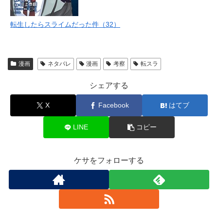
転生したらスライムだった件（32）
漫画
ネタバレ
漫画
考察
転スラ
シェアする
X
Facebook
はてブ
LINE
コピー
ケサをフォローする