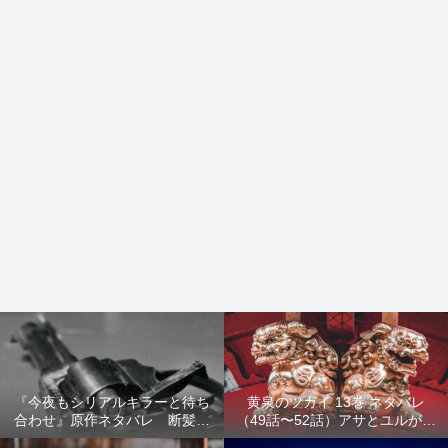
『今夜もシリアルキラーと待ち
黄泉のツガイ 13巻 ネタバレ
合わせ』原作ネタバレ 断髪オ
（49話〜52話）アサとユルが家
ブジェ殺人事件 犯人の正体や
出！西ノ村の真実とヒカルの決