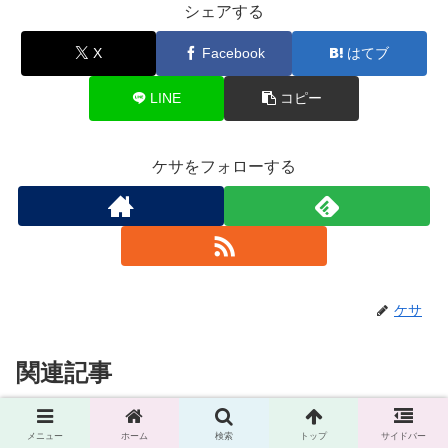
シェアする
X
Facebook
はてブ
LINE
コピー
ケサをフォローする
ケサ
関連記事
薫る花は凛と咲く 特別編2.5
メニュー
ホーム
検索
トップ
サイドバー
漫画