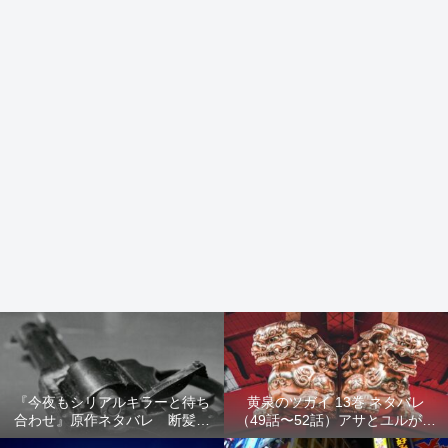
『今夜もシリアルキラーと待ち
黄泉のツガイ 13巻 ネタバレ
合わせ』原作ネタバレ 断髪オ
（49話〜52話）アサとユルが家
ブジェ殺人事件 犯人の正体や
出！西ノ村の真実とヒカルの決