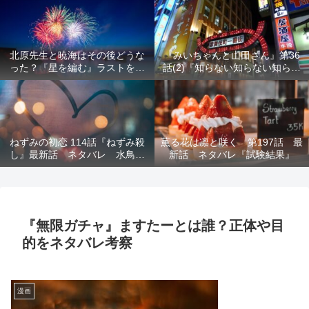
結末を解説
意を解説
北原先生と暁海はその後どうな
『みいちゃんと山田さん』第36
った？『星を編む』ラストをネ
話(2)『知らない知らない知らな
タバレ解説
い』最新話 ネタバレ 犯人確
定 次回最終回
ねずみの初恋 114話『ねずみ殺
薫る花は凛と咲く 第197話 最
し』最新話 ネタバレ 水鳥死
新話 ネタバレ『試験結果』
亡 鯆を殺すか
『無限ガチャ』ますたーとは誰？正体や目
的をネタバレ考察
漫画