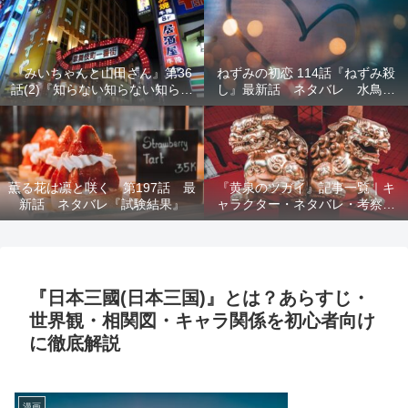
結末を解説
『みいちゃんと山田さん』第36
ねずみの初恋 114話『ねずみ殺
話(2)『知らない知らない知らな
し』最新話 ネタバレ 水鳥死
い』最新話 ネタバレ 犯人確
亡 鯆を殺すか
定 次回最終回
薫る花は凛と咲く 第197話 最
『黄泉のツガイ』記事一覧｜キ
新話 ネタバレ『試験結果』
ャラクター・ネタバレ・考察・
死亡キャラまとめ【完全ガイ
ド】
『日本三國(日本三国)』とは？あらすじ・
世界観・相関図・キャラ関係を初心者向け
に徹底解説
漫画