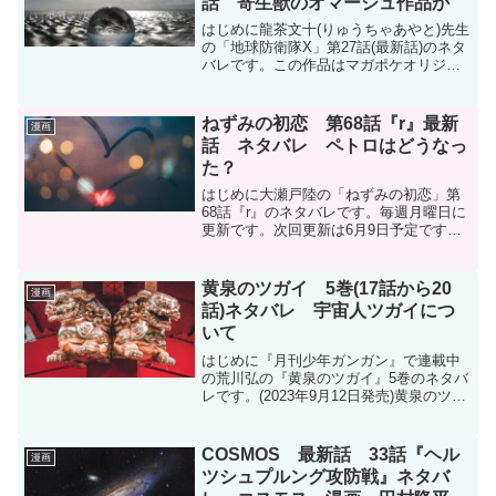
話 寄生獣のオマージュ作品か
はじめに龍茶文十(りゅうちゃあやと)先生
の「地球防衛隊X」第27話(最新話)のネタ
バレです。この作品はマガポケオリジナ
ル作品で毎週月曜日に更新です。地球防
衛隊X - 龍茶文十 / 【第27話】特別対策室
は大和を追う | マガポケ現在コミック...
ねずみの初恋 第68話『r』最新
漫画
話 ネタバレ ペトロはどうなっ
た？
はじめに大瀬戸陸の「ねずみの初恋」第
68話『r』のネタバレです。毎週月曜日に
更新です。次回更新は6月9日予定です。
ねずみの初恋 | 【第68話】r / マガポケ |
少年マガジン公式無料漫画アプリねずみ
の初恋 - 第６８話 ｒ | ヤンマガ...
黄泉のツガイ 5巻(17話から20
漫画
話)ネタバレ 宇宙人ツガイにつ
いて
はじめに『月刊少年ガンガン』で連載中
の荒川弘の『黄泉のツガイ』5巻のネタバ
レです。(2023年9月12日発売)黄泉のツガ
イ | ガンガンONLINE (ganganonline.com)
月刊少年ガンガン 2024年10月号ネタバレ
←4巻ネタ...
COSMOS 最新話 33話『ヘル
漫画
ツシュプルング攻防戦』ネタバ