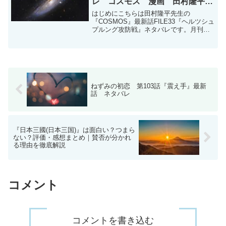
レ コスモス 漫画 田村隆平
小学館漫画賞受賞
はじめにこちらは田村隆平先生の
『COSMOS』最新話FILE33『ヘルツシュ
プルング攻防戦』ネタバレです。月刊サ
ンデーGX(ジェネックス) 2026年3月号に
掲載されています。月刊サンデーGX
2026年3月号（2026年2月19日発売）サ...
ねずみの初恋 第103話『震え手』最新
話 ネタバレ
『日本三國(日本三国)』は面白い？つまら
ない？評価・感想まとめ｜賛否が分かれ
る理由を徹底解説
コメント
コメントを書き込む