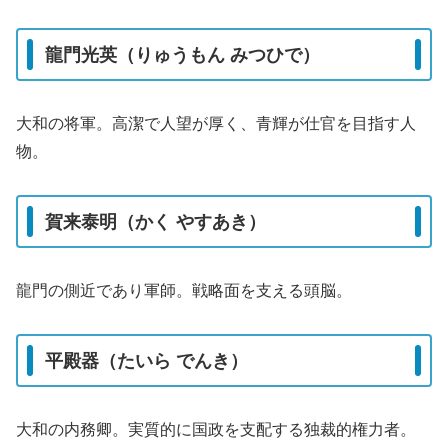
龍門光英（りゅうもん みつひで）
大和の将軍。高潔で人望が厚く、青輝が仕官を目指す人
物。
賀来泰明（かく やすあき）
龍門の側近であり軍師。戦略面を支える頭脳。
平殿器（たいら でんき）
大和の内務卿。実質的に国政を支配する独裁的権力者。