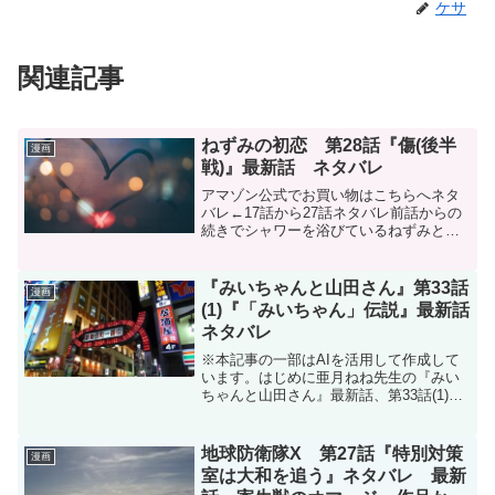
ケサ
関連記事
ねずみの初恋 第28話『傷(後半
漫画
戦)』最新話 ネタバレ
アマゾン公式でお買い物はこちらへネタ
バレ←17話から27話ネタバレ前話からの
続きでシャワーを浴びているねずみと
碧。今度は碧がねずみを洗う番だ。優し
くからだを洗う碧にねずみは「くすぐっ
たいねー」と誤魔化したが、脇腹を触ら
『みいちゃんと山田さん』第33話
漫画
れ思わず喘ぎ声に近いも...
(1)『「みいちゃん」伝説』最新話
ネタバレ
※本記事の一部はAIを活用して作成して
います。はじめに亜月ねね先生の『みい
ちゃんと山田さん』最新話、第33話(1)
『「みいちゃん」伝説』のネタバレで
す。みいちゃんと山田さんはマガポケ(マ
ガジンポケット)オリジナル作品で隔週日
地球防衛隊X 第27話『特別対策
漫画
曜日に更新です。...
室は大和を追う』ネタバレ 最新