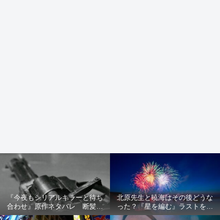
『今夜もシリアルキラーと待ち
北原先生と暁海はその後どうな
合わせ』原作ネタバレ 断髪オ
った？『星を編む』ラストをネ
ブジェ殺人事件 犯人の正体や
タバレ解説