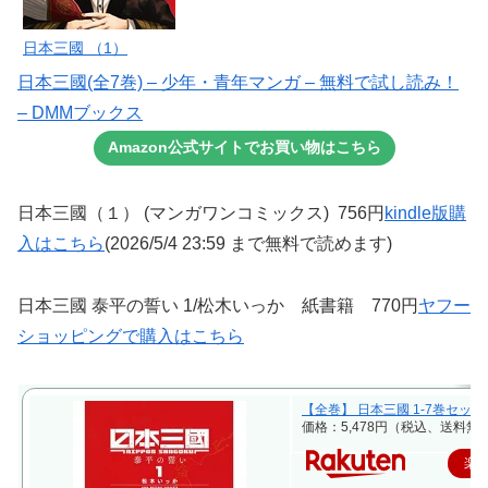
日本三國 （1）
日本三國(全7巻) – 少年・青年マンガ – 無料で試し読み！
– DMMブックス
Amazon公式サイトでお買い物はこちら
日本三國（１） (マンガワンコミックス) 756円
kindle版購
入はこちら
(2026/5/4 23:59 まで無料で読めます)
日本三國 泰平の誓い 1/松木いっか 紙書籍 770円
ヤフー
ショッピングで購入はこちら
【全巻】 日本三國 1-7巻セット
価格：5,478円（税込、送料無料
楽