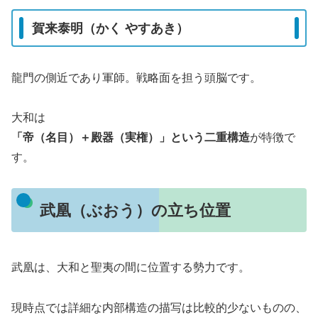
賀来泰明（かく やすあき）
龍門の側近であり軍師。戦略面を担う頭脳です。
大和は
「帝（名目）＋殿器（実権）」という二重構造
が特徴で
す。
武凰（ぶおう）の立ち位置
武凰は、大和と聖夷の間に位置する勢力です。
現時点では詳細な内部構造の描写は比較的少ないものの、