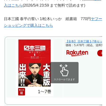
入はこちら
(2026/5/4 23:59 まで無料で読めます)
日本三國 泰平の誓い 1/松木いっか 紙書籍 770円
ヤフー
ショッピングで購入はこちら
【全巻】 日本三國 1-7巻セット
価格：5,478円（税込、送料無料
楽
スクロールできます