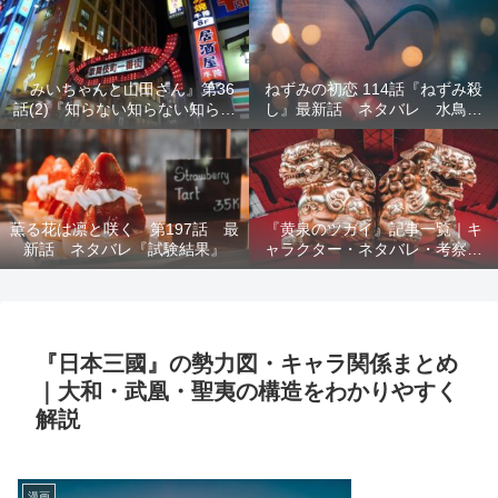
結末を解説
『みいちゃんと山田さん』第36
ねずみの初恋 114話『ねずみ殺
話(2)『知らない知らない知らな
し』最新話 ネタバレ 水鳥死
い』最新話 ネタバレ 犯人確
亡 鯆を殺すか
定 次回最終回
薫る花は凛と咲く 第197話 最
『黄泉のツガイ』記事一覧｜キ
新話 ネタバレ『試験結果』
ャラクター・ネタバレ・考察・
死亡キャラまとめ【完全ガイ
ド】
『日本三國』の勢力図・キャラ関係まとめ
｜大和・武凰・聖夷の構造をわかりやすく
解説
漫画