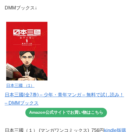
DMMブックス↓
日本三國 （1）
日本三國(全7巻) – 少年・青年マンガ – 無料で試し読み！
– DMMブックス
Amazon公式サイトでお買い物はこちら
日本三國（１） (マンガワンコミックス) 756円
kindle版購