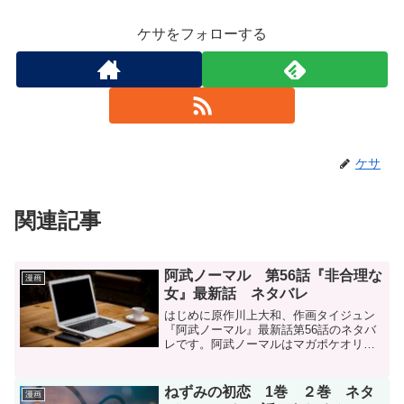
ケサをフォローする
ケサ
関連記事
阿武ノーマル 第56話『非合理な
漫画
女』最新話 ネタバレ
はじめに原作川上大和、作画タイジュン
『阿武ノーマル』最新話第56話のネタバ
レです。阿武ノーマルはマガポケオリジ
ナル作品で毎週日曜日に更新です。阿武
ノーマル - 原作/川上大和 作画/タイジュ
ン / 【第56話】非合理な女 | マガポケコ
ねずみの初恋 1巻 ２巻 ネタ
漫画
ミッ...