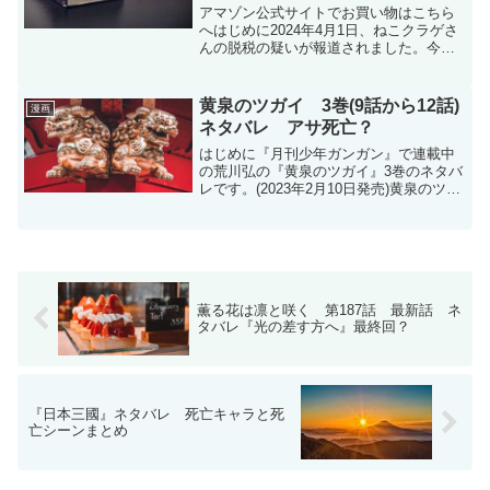
アマゾン公式サイトでお買い物はこちら
へはじめに2024年4月1日、ねこクラゲさ
んの脱税の疑いが報道されました。今回
はそのニュースについて掘り下げていき
ます。報道内容漫画家「ねこクラゲ」氏
を告発 4700万円脱税疑い、福岡所得約2
黄泉のツガイ 3巻(9話から12話)
漫画
億6千万円を...
ネタバレ アサ死亡？
はじめに『月刊少年ガンガン』で連載中
の荒川弘の『黄泉のツガイ』3巻のネタバ
レです。(2023年2月10日発売)黄泉のツガ
イ | ガンガンONLINE (ganganonline.com)
月刊少年ガンガン 2024年10月号ネタバレ
←2巻ネタ...
薫る花は凛と咲く 第187話 最新話 ネ
タバレ『光の差す方へ』最終回？
『日本三國』ネタバレ 死亡キャラと死
亡シーンまとめ