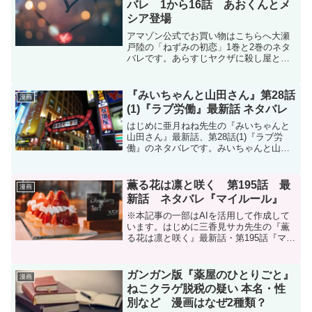
バレ 1から16話 あおくんとメ
シア登場
アマゾン公式でお買い物はこちらへ大瀬
戸陸の「ねずみの初恋」1巻と2巻のネタ
バレです。あらすじヤクザに殺し屋とし
て育てられ、人の愛を知らずに育った少
女、ねずみ。何も知らない普通の青年、
碧(あお)。二人は恋に落ち、共に暮らし始
『みいちゃんと山田さん』第28話
漫画
めるが、魔の手はす...
(1)『ラブ労働』最新話 ネタバレ
はじめに亜月ねね先生の『みいちゃんと
山田さん』最新話、第28話(1)『ラブ労
働』のネタバレです。みいちゃんと山田
さんはマガポケ(マガジンポケット)オリジ
ナル作品で隔週日曜日に更新です。次回
更新は2月8日予定です。コミックスは現
薫る花は凛と咲く 第195話 最
漫画
在5巻(22話...
新話 ネタバレ『マイルール』
※本記事の一部はAIを活用して作成して
います。はじめに三香見サカ先生の『薫
る花は凛と咲く』最新話・第195話『マイ
ルール』のネタバレです。この作品はマ
ガポケ(マガジンポケット)オリジナル作品
で毎週木曜日に更新です。次回更新は
ガンガン版『薬屋のひとりごと』
漫画
2026年7月2...
ねこクラゲ脱税の疑い 本名・性
別など 漫画はなぜ2種類？