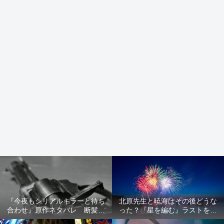
『今夜もシリアルキラーと待ち
北原先生と暁海はその後どうな
合わせ』原作ネタバレ 断髪オ
った？『星を編む』ラストをネ
ブジェ殺人事件 犯人の正体や
タバレ解説