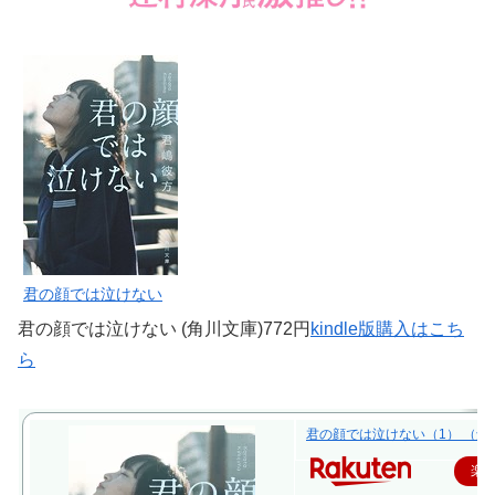
君の顔では泣けない
君の顔では泣けない (角川文庫)772円
kindle版購入はこち
ら
君の顔では泣けない（1） （角川文
楽