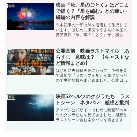
精神科医。突然失踪してしまった婚約
映画『汝、星のごとく』はどこま
映画
者・弥生の姿を探し求め...
で描く？『星を編む』との違い・
続編の内容を解説
※本記事の一部はAIを活用して作成して
います。はじめに凪良ゆうさんの本屋大
賞受賞作『汝、星のごとく』が、横浜流
星さんと広瀬すずさんのダブル主演で実
写映画化されます。映画の公開日は2026
年10月9日。監督は『余命10年』『正体』
公開直前 映画ラストマイル あ
映画
などを手がけ...
らすじ 意味は？ 【キャストな
ど情報まとめ】
はじめに先日映画館に行って、予告を見
て改めて『ラストマイル』が気になった
ので事前情報をまとめました。公開日
2024年8月23日 金曜日話題性最強タッ
グXでのはじめての投稿は2023年12月11
日でした。あの最強タッグが送る『アン
映画52ヘルツのクジラたち ラス
映画
ナチュラル』...
トシーン ネタバレ 感想と批判
アマゾン公式サイトはじめに映画52ヘル
ツのクジラたちを見てきました。感想と
ラストシーン含むネタバレを書きます。
キャスト一覧これは私が映画公開前に、
原作と映画.comからまとめたキャスト一
覧ですが、実際映画を見て訂正があった