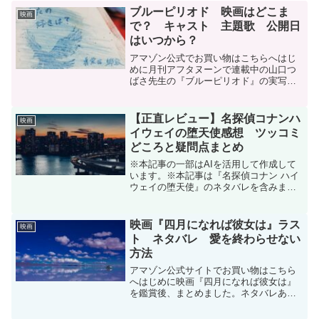
ブルーピリオド 映画はどこま
映画
で？ キャスト 主題歌 公開日
はいつから？
アマゾン公式でお買い物はこちらへはじ
めに月刊アフタヌーンで連載中の山口つ
ばさ先生の『ブルーピリオド』の実写映
画化が決まりました。今回はその映画に
ついてまとめました。ブルーピリオド
（1）公開日公開日は2024年8月9日金曜
【正直レビュー】名探偵コナンハ
映画
日です。キャッチコ...
イウェイの堕天使感想 ツッコミ
どころと疑問点まとめ
※本記事の一部はAIを活用して作成して
います。※本記事は『名探偵コナン ハイ
ウェイの堕天使』のネタバレを含みま
す。はじめに｜予習なしで観た“リアルな
感想”今回はがっつり予習・復習なし。パ
ンフレットも買わず、公式予告だけで鑑
映画『四月になれば彼女は』ラス
映画
賞しました。とはい...
ト ネタバレ 愛を終わらせない
方法
アマゾン公式サイトでお買い物はこちら
へはじめに映画『四月になれば彼女は』
を鑑賞後、まとめました。ネタバレあり
ます。キャスト藤代俊(ふじしろしゅん)通
称フジ…佐藤健都内の大学病院に勤める