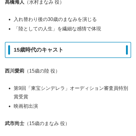
髙橋海人
（水村まなみ 役）
入れ替わり後の30歳のまなみを演じる
「陸としての人生」を繊細な感情で体現
15歳時代のキャスト
西川愛莉
（15歳の陸 役）
第9回「東宝シンデレラ」オーディション審査員特別
賞受賞
映画初出演
武市尚士
（15歳のまなみ 役）