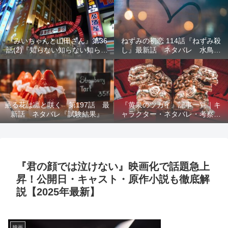
結末を解説
『みいちゃんと山田さん』第36
ねずみの初恋 114話『ねずみ殺
話(2)『知らない知らない知らな
し』最新話 ネタバレ 水鳥死
い』最新話 ネタバレ 犯人確
亡 鯆を殺すか
定 次回最終回
薫る花は凛と咲く 第197話 最
『黄泉のツガイ』記事一覧｜キ
新話 ネタバレ『試験結果』
ャラクター・ネタバレ・考察・
死亡キャラまとめ【完全ガイ
ド】
『君の顔では泣けない』映画化で話題急上
昇！公開日・キャスト・原作小説も徹底解
説【2025年最新】
映画