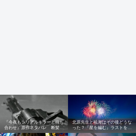
『今夜もシリアルキラーと待ち
北原先生と暁海はその後どうな
合わせ』原作ネタバレ 断髪オ
った？『星を編む』ラストをネ
ブジェ殺人事件 犯人の正体や
タバレ解説