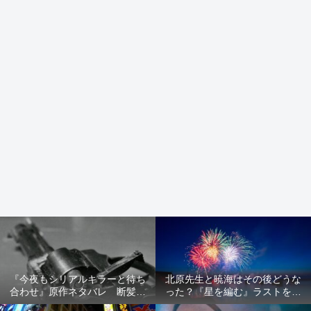
『今夜もシリアルキラーと待ち
北原先生と暁海はその後どうな
合わせ』原作ネタバレ 断髪オ
った？『星を編む』ラストをネ
ブジェ殺人事件 犯人の正体や
タバレ解説