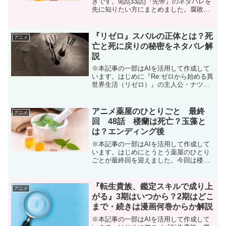
きです。9話(33話)『先帝』のネタバレを
先に知りたい方にまとめました。腐敗し
なかった理由とは？皇太后の呪いの正体
があきらかに。アニメ8話(32話)『皇太
后』では薬屋のひとりごと先帝の部屋猫
『リゼロ』スバルの正体とは？死
アニメ
猫は水蓮...
亡と死に戻りの秘密をネタバレ解
説
※本記事の一部はAIを活用して作成して
います。はじめに『Re:ゼロから始める異
世界生活（リゼロ）』の主人公・ナツキ
スバル。最初はただの一般人のように見
えますが、物語が進むにつれて「スバル
の正体は何者なのか？」という謎が大き
アニメ薬屋のひとりごと 最終
アニメ
くなっていきます。...
回 48話 楼蘭は死亡？玉藻と
は？エンディング後
※本記事の一部はAIを活用して作成して
います。はじめにとうとう薬屋のひとり
ごとが最終回を迎えました。今回は楼蘭
の最期について書いていきます。楼蘭は
死亡した？楼蘭は2期23話(47話)で撃たれ
ましたが、そのまま砦から落ち遺体は発
『転生貴族、鑑定スキルで成り上
アニメ
見されませんで...
がる』3期はいつから？2期はどこ
まで・続きは漫画何巻からか解説
※本記事の一部はAIを活用して作成して