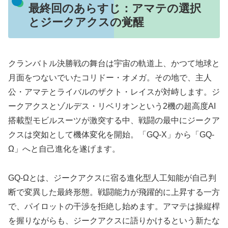
最終回のあらすじ：アマテの選択
とジークアクスの覚醒
クランバトル決勝戦の舞台は宇宙の軌道上、かつて地球と
月面をつないでいたコリドー・オメガ。その地で、主人
公・アマテとライバルのザクト・レイスが対峙します。ジ
ークアクスとゾルデス・リベリオンという2機の超高度AI
搭載型モビルスーツが激突する中、戦闘の最中にジークア
クスは突如として機体変化を開始。「GQ-X」から「GQ-
Ω」へと自己進化を遂げます。
GQ-Ωとは、ジークアクスに宿る進化型人工知能が自己判
断で変異した最終形態。戦闘能力が飛躍的に上昇する一方
で、パイロットの干渉を拒絶し始めます。アマテは操縦桿
を握りながらも、ジークアクスに語りかけるという新たな