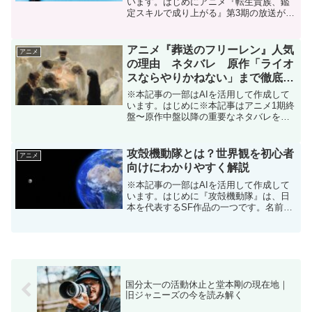
います。はじめにアニメ『転生貴族、鑑
定スキルで成り上がる』第3期の放送が決
定し、3期はいつから？アニメ2期はどこ
までやった？続きは漫画の何巻から読め
ばいい？と気になっている方も多いので
アニメ『葬送のフリーレン』人気
アニメ
はないでしょうか。...
の理由 ネタバレ 原作「ライオ
スならやりかねない」まで徹底解
説
※本記事の一部はAIを活用して作成して
います。はじめに※本記事はアニメ1期終
盤〜原作中盤以降の重要なネタバレを含
みます。未視聴・未読の方はご注意くだ
さい。原作『葬送のフリーレン』はいつ
から？どこで連載されている？『葬送の
攻殻機動隊とは？世界観を初心者
アニメ
フリーレン』は、20...
向けにわかりやすく解説
※本記事の一部はAIを活用して作成して
います。はじめに『攻殻機動隊』は、日
本を代表するSF作品の一つです。名前は
聞いたことがあるけれど、「世界観が難
しそう」「専門用語が多くてよくわから
ない」という人も多いのではないでしょ
うか。実は、基本とな...
国分太一の活動休止と堂本剛の現在地｜
旧ジャニーズの今を読み解く