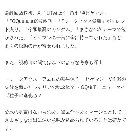
最終回放送後、X（旧Twitter）では「#ヒゲマン」
「#GQuuuuuuX最終回」「#ジークアクス覚醒」がトレン
ド入り。「令和最高のガンダム」「まさかのAIテーマで泣
かされた」「ヒゲマンの一言に全部持ってかれた」など、
多くの感動の声が寄せられました。
また、視聴者の間では以下のような考察も浮上
・ジークアクス＝アムロの転生体？ ・ヒゲマン＝V作戦の
失敗を悔いたシャリアの執念体？ ・GQ粒子＝ニュータイ
プ粒子の進化形？
公式の明言はないものの、過去作へのオマージュとして、
さまざまな演出に深い意味が込められていることは確かで
す。