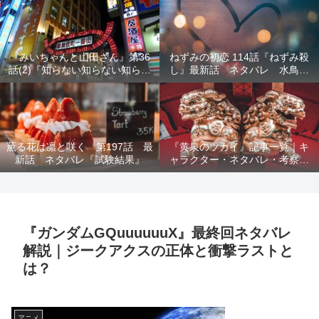
結末を解説
『みいちゃんと山田さん』第36
ねずみの初恋 114話『ねずみ殺
話(2)『知らない知らない知らな
し』最新話 ネタバレ 水鳥死
い』最新話 ネタバレ 犯人確
亡 鯆を殺すか
定 次回最終回
薫る花は凛と咲く 第197話 最
『黄泉のツガイ』記事一覧｜キ
新話 ネタバレ『試験結果』
ャラクター・ネタバレ・考察・
死亡キャラまとめ【完全ガイ
ド】
『ガンダムGQuuuuuuX』最終回ネタバレ
解説｜ジークアクスの正体と衝撃ラストと
は？
アニメ