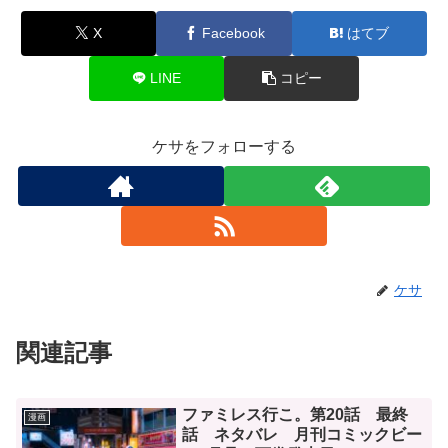
X
Facebook
はてブ
LINE
コピー
ケサをフォローする
ケサ
関連記事
ファミレス行こ。第20話 最終
漫画
話 ネタバレ 月刊コミックビー