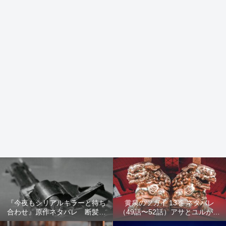
『今夜もシリアルキラーと待ち
黄泉のツガイ 13巻 ネタバレ
合わせ』原作ネタバレ 断髪オ
（49話〜52話）アサとユルが家
ブジェ殺人事件 犯人の正体や
出！西ノ村の真実とヒカルの決