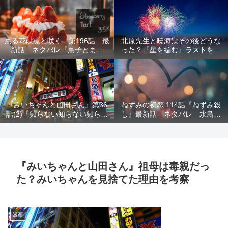
結末を解説
意を解説
薫る花は凛と咲く 第196話 最
北原先生と暁海はその後どうな
新話 ネタバレ『薫子とまど
った？『星を編む』ラストをネ
か』
タバレ解説
『みいちゃんと山田さん』第36
ねずみの初恋 114話『ねずみ殺
話(2)『知らない知らない知らな
し』最新話 ネタバレ 水鳥死
い』最新話 ネタバレ 犯人確
亡 鯆を殺すか
定 次回最終回
『みいちゃんと山田さん』祖母は毒親だっ
た？みいちゃんを見捨てた理由を考察
漫画