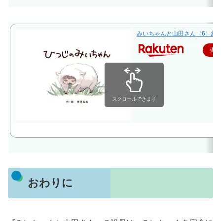
みいちゃんと山田さん（6）絵本付
楽
スクロールできます
おわりに