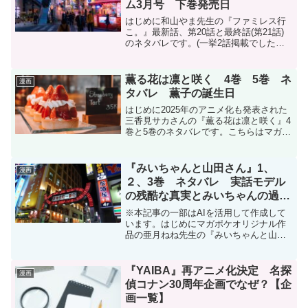
ム3月号 下巻発売日
はじめに和山やま先生の『ファミレス行
こ。』最新話、第20話と最終話(第21話)
のネタバレです。(一挙2話掲載でした。)
掲載誌はこちら↓(DMMブックス)【電子
版】月刊コミックビーム 2026年3月号
【電子版】月刊コミックビーム 2026年
薫る花は凛と咲く 4巻 5巻 ネ
漫画
3...
タバレ 薫子の誕生日
はじめに2025年のアニメ化も発表された
三香見サカさんの『薫る花は凛と咲く』4
巻と5巻のネタバレです。こちらはマガポ
ケ(マガジンポケット)オリジナル作品で現
在、コミックスは13巻まで発売中です。
電子書籍を買うならDMMブックスがおす
『みいちゃんと山田さん』1、
漫画
すめDM...
２、3巻 ネタバレ 実話モデル
の残酷な真実とみいちゃんの過去
とは
※本記事の一部はAIを活用して作成して
います。はじめにマガポケオリジナル作
品の亜月ねね先生の『みいちゃんと山田
さん』のネタバレです。1巻から3巻で
す。みいちゃんと山田さん | 【第1話】１
か月目 / マガポケ | 少年マガジン公式無
『YAIBA』再アニメ化決定 名探
漫画
料漫画ア...
偵コナン30周年企画でなぜ？【企
画一覧】