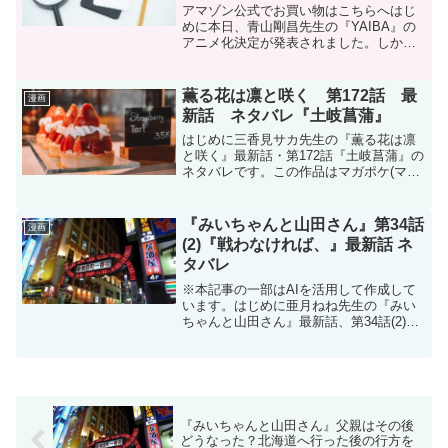
アマゾン公式でお買い物はこちらへはじ
めに本日、青山剛昌先生の『YAIBA』の
アニメ化決定が発表されました。しか
し、名探偵コナン30周年企画として、ず
っと宣伝していた最終企画が名探偵コナ
ンに直接関係することでなかったことに
薫る花は凛と咲く 第172話 最
漫画
不満の声が多数出てい...
新話 ネタバレ『土岐菖蒲』
はじめに三香見サカ先生の『薫る花は凛
と咲く』最新話・第172話『土岐菖蒲』の
ネタバレです。この作品はマガポケ(マガ
ジンポケット)オリジナル作品で毎週木曜
日に更新です。次回更新は12月18日予定
です。現在、コミックスは21巻(157話～
『みいちゃんと山田さん』第34話
漫画
164...
(2)『戦わなければ、』最新話 ネ
タバレ
※本記事の一部はAIを活用して作成して
います。はじめに亜月ねね先生の『みい
ちゃんと山田さん』最新話、第34話(2)
『戦わなければ、』のネタバレです。み
いちゃんと山田さんはマガポケ(マガジン
ポケット)オリジナル作品で隔週日曜日に
更新です。次回...
『みいちゃんと山田さん』父親はその後
どうなった？北海道へ行った後の行方を