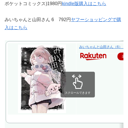
ポケットコミックス)1980円
kindle版購入はこちら
みいちゃんと山田さん 6 792円
ヤフーショッピングで購
入はこちら
みいちゃんと山田さん（6） （KC
楽
スクロールできます