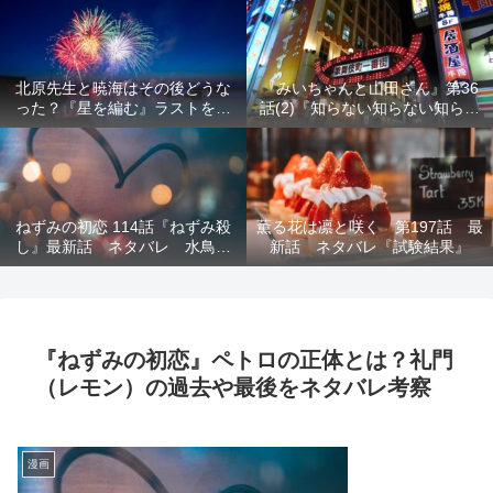
結末を解説
意を解説
北原先生と暁海はその後どうな
『みいちゃんと山田さん』第36
った？『星を編む』ラストをネ
話(2)『知らない知らない知らな
タバレ解説
い』最新話 ネタバレ 犯人確
定 次回最終回
ねずみの初恋 114話『ねずみ殺
薫る花は凛と咲く 第197話 最
し』最新話 ネタバレ 水鳥死
新話 ネタバレ『試験結果』
亡 鯆を殺すか
『ねずみの初恋』ペトロの正体とは？礼門
（レモン）の過去や最後をネタバレ考察
漫画