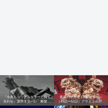
『今夜もシリアルキラーと待ち
黄泉のツガイ 13巻 ネタバレ
合わせ』原作ネタバレ 断髪オ
（49話〜52話）アサとユルが家
ブジェ殺人事件 犯人の正体や
出！西ノ村の真実とヒカルの決