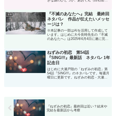
きな謎のひとつが、あおくん（白石碧）
の本当の目的です。物語序盤から私は
「あおくんは姉を殺された復讐のために
ねずみに近づいたのではないか」と考え
『不滅のあなたへ』完結 最終回
漫画
ていました。実際、あおく...
ネタバレ 作品が伝えたいメッセ
ージは？
※本記事の一部はAIを活用して作成して
います。はじめに大今良時先生の『不滅
のあなたへ』は2025年6月4日に遂に完結
し、8年半に渡る連載が幕を閉じました。
主人公フシの壮大な魂の旅がどのような
結末を迎えたのか、詳しくお伝えしま
ねずみの初恋 第54話
漫画
す。また、この作...
『SING!!!』最新話 ネタバレ 1年
記念日
はじめに大瀬戸陸の「ねずみの初恋」第
54話『SING!!!』のネタバレです。毎週月
曜日に更新です。ねずみの初恋 - 大瀬戸
陸 / 【第54話】SING!!! | マガポケねずみ
の初恋 - 第５４話 ＳＩＮＧ！！！ | ヤ
ンマガWebねずみの...
『ねずみの初恋』最終回は近い？結末や
完結を最新話から考察