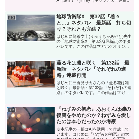
A（原作）・jimmy（キャラクター原案）
『転生貴族、鑑定スキルで成り上がる 〜
弱小領地を受け継いだので、優秀な人材
を増やしていたら、最強領地になって
地球防衛隊X 第32話『着々
漫画
た〜』8巻と9巻のネ...
と…』ネタバレ 最新話 打ち切
り？それとも完結？
はじめに龍茶文十(りゅうちゃあやと)先生
の「地球防衛隊X」第32話(最新話)のネタ
バレです。この作品はマガポケオリジナ
ル作品で毎週月曜日に更新です。地球防
衛隊X - 龍茶文十 / 【第32話】着々と… |
マガポケ現在コミックスは3巻まで発...
薫る花は凛と咲く 第132話 最
漫画
新話 ネタバレ『それぞれの進
路』連載再開
はじめに三香見サカさんの『薫る花は凛
と咲く』最新話・第132話『それぞれの進
路』のネタバレです。この作品はマガポ
ケ(マガジンポケット)オリジナル作品で毎
週木曜日に更新です。現在、コミックス
は14巻まで発売中です。薫る花は凛と咲
『ねずみの初恋』あおくんは姉の
漫画
く - 三香見...
復讐をやめたのか？ねずみを愛し
たのは本心だったのか考察
※本記事の一部はAIを活用して作成して
います。はじめに『ねずみの初恋』の大