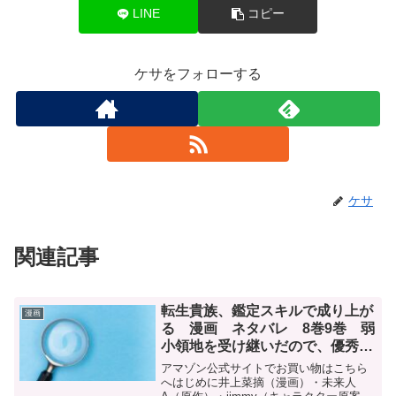
LINE
コピー
ケサをフォローする
ケサ
関連記事
転生貴族、鑑定スキルで成り上が
漫画
る 漫画 ネタバレ 8巻9巻 弱
小領地を受け継いだので、優秀な
人材を増やしていたら、最強領地
アマゾン公式サイトでお買い物はこちら
になってた
へはじめに井上菜摘（漫画）・未来人