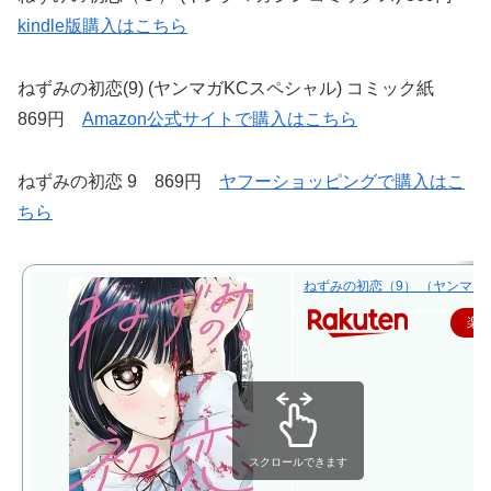
kindle版購入はこちら
ねずみの初恋(9) (ヤンマガKCスペシャル) コミック紙
869円
Amazon公式サイトで購入はこちら
ねずみの初恋 9 869円
ヤフーショッピングで購入はこ
ちら
ねずみの初恋（9） （ヤンマガKC
楽
スクロールできます