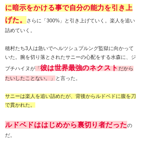
に暗示をかける事で自分の能力を引き上
げた。
さらに「300%」と引き上げていく。楽人を追い
詰めていく。
穂村たち3人は急いでヘルツシュプルング監獄に向かって
いた。腕を切り落とされたサニーの心配をする水森に、ジ
彼は世界最強のネクスト
ブチハイヌが
「
だから
たいしたことない。」
と言った。
サニーは楽人を追い詰めたが、背後からルドベドに腹を刀
で貫かれた。
ルドベドははじめから裏切り者だった
の
だ。