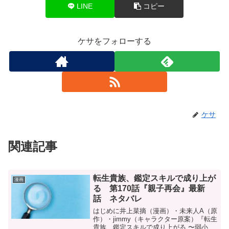
LINE
コピー
ケサをフォローする
ケサ
関連記事
転生貴族、鑑定スキルで成り上が
漫画
る 第170話『親子再会』最新
話 ネタバレ
はじめに井上菜摘（漫画）・未来人A（原
作）・jimmy（キャラクター原案）『転生
貴族、鑑定スキルで成り上がる 〜弱小領