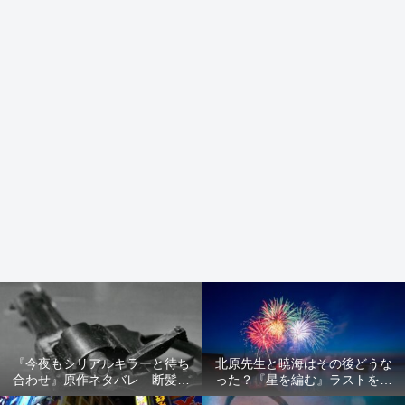
『今夜もシリアルキラーと待ち
北原先生と暁海はその後どうな
合わせ』原作ネタバレ 断髪オ
った？『星を編む』ラストをネ
ブジェ殺人事件 犯人の正体や
タバレ解説