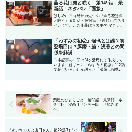
話 ｐｒｒｒｒ | ヤンマ...
薫る花は凛と咲く 第149話 最
漫画
新話 ネタバレ『面接』
はじめに三香見サカ先生の『薫る花は凛
と咲く』最新話・第149話『面接』のネタ
バレです。この作品はマガポケ(マガジン
ポケット)オリジナル作品で毎週木曜日に
更新です。次回更新は５月15日木曜日予
定です。現在、コミックスは16巻まで発
『ねずみの初恋』瑠璃とは誰？初
漫画
売中です。薫...
登場回は？豚磨・鯆・浅葱との関
係を解説
※本記事の一部はAIを活用して作成して
います。はじめに『ねずみの初恋』112話
で鯆（いるか）が語った「浅葱は瑠璃が
好きだった」という発言。この一言によ
って、「瑠璃って誰だっけ？」「そんな
キャラいた？」と思った読者も多かった
のではないでしょう...
薬屋のひとりごと 第98話 最新話 ネ
タバレ 漫画【サンデー版】『飲み比
べ』
『みいちゃんと山田さん』第29話(1)『ハ