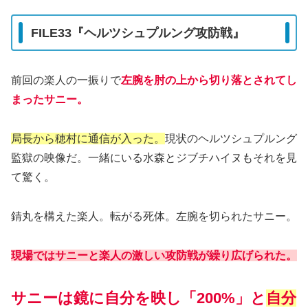
FILE33『ヘルツシュプルング攻防戦』
前回の楽人の一振りで
左腕を肘の上から切り落とされてし
まったサニー。
局長から穂村に通信が入った。
現状のヘルツシュプルング
監獄の映像だ。一緒にいる水森とジブチハイヌもそれを見
て驚く。
錆丸を構えた楽人。転がる死体。左腕を切られたサニー。
現場ではサニーと楽人の激しい攻防戦が繰り広げられた。
サニーは鏡に自分を映し「200%」と
自分