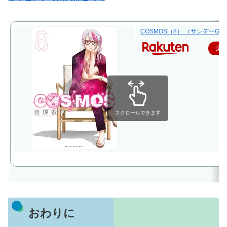
COSMOS（8） （サンデーGXコ
楽
スクロールできます
おわりに