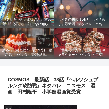
結末を解説
『みいちゃんと山田さん』第36
ねずみの初恋 114話『ねずみ殺
話(2)『知らない知らない知らな
し』最新話 ネタバレ 水鳥死
い』最新話 ネタバレ 犯人確
亡 鯆を殺すか
定 次回最終回
薫る花は凛と咲く 第197話 最
『黄泉のツガイ』記事一覧｜キ
新話 ネタバレ『試験結果』
ャラクター・ネタバレ・考察・
死亡キャラまとめ【完全ガイ
ド】
COSMOS 最新話 33話『ヘルツシュプ
ルング攻防戦』ネタバレ コスモス 漫
画 田村隆平 小学館漫画賞受賞
漫画