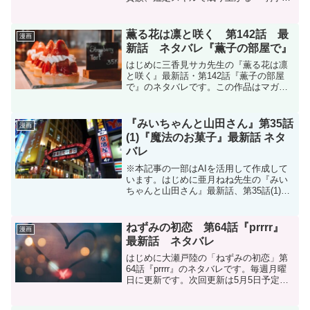
地を受け継いだので、優秀な人材を増や
していたら、最強領地になってた〜』第
170話『親子再会』のネタバレです。転生
薫る花は凛と咲く 第142話 最
漫画
貴族、鑑定...
新話 ネタバレ『薫子の部屋で』
はじめに三香見サカ先生の『薫る花は凛
と咲く』最新話・第142話『薫子の部屋
で』のネタバレです。この作品はマガポ
ケ(マガジンポケット)オリジナル作品で毎
週木曜日に更新です。次回更新は3月13日
木曜日予定です。現在、コミックスは15
『みいちゃんと山田さん』第35話
漫画
巻まで発売中...
(1)『魔法のお菓子』最新話 ネタ
バレ
※本記事の一部はAIを活用して作成して
います。はじめに亜月ねね先生の『みい
ちゃんと山田さん』最新話、第35話(1)
『魔法のお菓子』のネタバレです。みい
ちゃんと山田さんはマガポケ(マガジンポ
ケット)オリジナル作品で隔週日曜日に更
ねずみの初恋 第64話『prrrr』
漫画
新です。次回更...
最新話 ネタバレ
はじめに大瀬戸陸の「ねずみの初恋」第
64話『prrrr』のネタバレです。毎週月曜
日に更新です。次回更新は5月5日予定で
す。ねずみの初恋 - 大瀬戸陸 / 【第64
話】prrrr | マガポケねずみの初恋 - 第６４