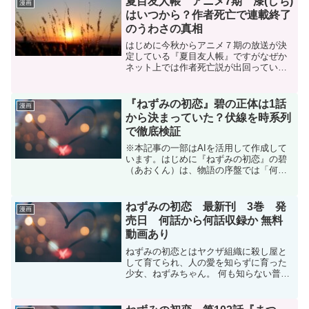
夏目友人帳 アニメ7期 漆(しち)
漫画
はいつから？作者死亡で連載終了
のうわさの真相
はじめに今秋からアニメ７期の放送が決
定している『夏目友人帳』ですがなぜか
ネット上では作者死亡説が出回っていま
す。今回はそれについてまとめました。
アマゾン公式でお買い物はこちらへ作者
作者である緑川ゆきは死亡していませ
『ねずみの初恋』碧の正体は1話
漫画
ん。緑川ゆきさんは1976...
から決まっていた？伏線を時系列
で徹底検証
※本記事の一部はAIを活用して作成して
います。はじめに『ねずみの初恋』の碧
（あおくん）は、物語の序盤では「何も
知らない普通の青年」として登場しまし
た。実際、公式の作品紹介でも、碧は何
も知らない普通の青年として説明されて
ねずみの初恋 最新刊 3巻 発
漫画
います。ねずみと碧が恋...
売日 何話から何話収録か 無料
動画あり
ねずみの初恋とはヤクザ組織に殺し屋と
して育てられ、人の愛を知らずに育った
少女、ねずみちゃん。 何も知らない普通
の青年、あお君。 二人は恋に落ち、幸せ
な同棲生活を送り始めるが、組織はそれ
を許すはずもなく、あお君を誘拐し、抹