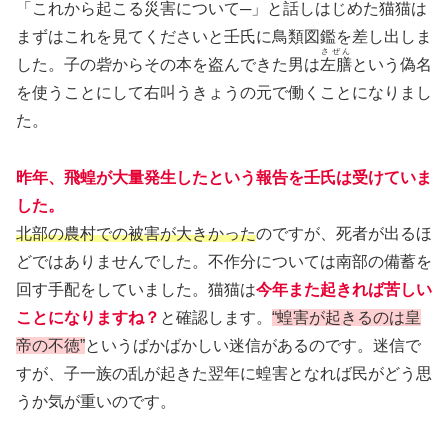
「これから起こる災害について─」と話しはじめた猫猫は
まずはこれを見てくださいと壬氏に鳥類図鑑を差し出しま
さぜん
した。子の砦からその本を盗んできた男は
左膳
という偽名
を使うことにして右叫うきょうの元で働くことになりまし
た。
昨年、飛蝗が大量発生したという報告を壬氏は受けていま
した。
北部の農村での被害が大きかった
のですが、死者が出るほ
どではありませんでした。不作分については南部の備蓄を
回す手配をしていました。猫猫は
今年また起きれば苦しい
ことになりますね？
と確認します。
“蝗害が起きるのは皇
帝の不徳”
というばかばかしい迷信があるのです。迷信で
すが、子一族の乱が起きた翌年に蝗害となれば民がどう思
うか気が重いのです。