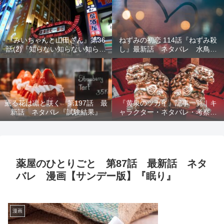
結末を解説
『みいちゃんと山田さん』第36
ねずみの初恋 114話『ねずみ殺
話(2)『知らない知らない知らな
し』最新話 ネタバレ 水鳥死
い』最新話 ネタバレ 犯人確
亡 鯆を殺すか
定 次回最終回
薫る花は凛と咲く 第197話 最
『黄泉のツガイ』記事一覧｜キ
新話 ネタバレ『試験結果』
ャラクター・ネタバレ・考察・
死亡キャラまとめ【完全ガイ
ド】
薬屋のひとりごと 第87話 最新話 ネタ
バレ 漫画【サンデー版】『眠り』
漫画