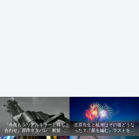
『今夜もシリアルキラーと待ち
北原先生と暁海はその後どうな
合わせ』原作ネタバレ 断髪オ
った？『星を編む』ラストをネ
ブジェ殺人事件 犯人の正体や
タバレ解説