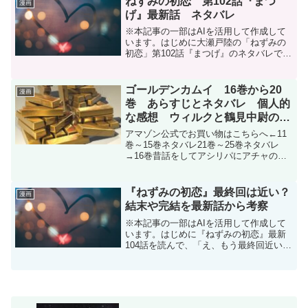
ねずみの初恋 第102話『まつ
漫画
殺しようとする。 愛...
げ』最新話 ネタバレ
※本記事の一部はAIを活用して作成して
います。はじめに大瀬戸陸の「ねずみの
初恋」第102話『まつげ』のネタバレで
す。「ねずみの初恋」は毎週月曜日に発
売のヤングマガジンにて連載中です。次
号発売は4月13日予定です。掲載誌↓ヤン
ゴールデンカムイ 16巻から20
漫画
グマガジン 20...
巻 あらすじとネタバレ 個人的
な感想 ウィルクと鶴見中尉の出
会い
アマゾン公式でお買い物はこちらへ←11
巻～15巻ネタバレ21巻～25巻ネタバレ
→16巻昔話をしてアシリパにアチャのこ
と思い出させるキロランケこわいよ尾形
の目もこわい土方一行が釧路に土井新蔵
を追って根室へ向かう人斬り用一郎この
『ねずみの初恋』最終回は近い？
漫画
モザイクで過去の...
結末や完結を最新話から考察
※本記事の一部はAIを活用して作成して
います。はじめに『ねずみの初恋』最新
104話を読んで、「え、もう最終回近い
の？」「完結が近い？」と思った方も多
いのではないでしょうか。最新話ラスト
では、ねずみが水鳥に「ありがと水鳥」
「水鳥のこと殺しに行...