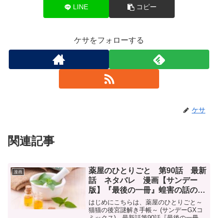
LINE
コピー
ケサをフォローする
ケサ
関連記事
薬屋のひとりごと 第90話 最新
漫画
話 ネタバレ 漫画【サンデー
版】『最後の一冊』蝗害の話の続
き
はじめにこちらは、薬屋のひとりごと～
猫猫の後宮謎解き手帳～ (サンデーGXコ
ミックス) 最新話第90話『最後の一冊』