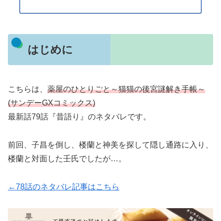
はじめに
こちらは、
薬屋のひとりごと～猫猫の後宮謎解き手帳～
(サンデーGXコミックス)
最新話79話『昔語り』のネタバレです。
前回、子昌を倒し、楼蘭と神美を探して隠し通路に入り、
楼蘭と対面した壬氏でしたが…。
←78話のネタバレ記事はこちら