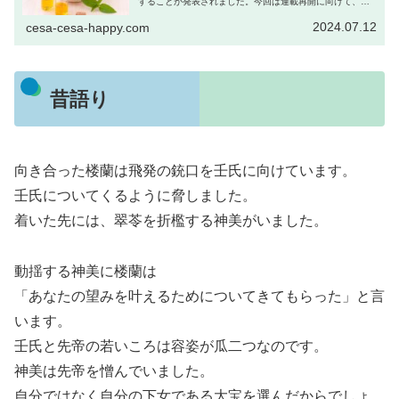
することが発表されました。今回は連載再開に向けて、こ
れまでの話をおさらいしていきます。月刊サンデーGX
2023年8月号(2023年...
2024.07.12
cesa-cesa-happy.com
昔語り
向き合った楼蘭は飛発の銃口を壬氏に向けています。
壬氏についてくるように脅しました。
着いた先には、翠苓を折檻する神美がいました。
動揺する神美に楼蘭は
「あなたの望みを叶えるためについてきてもらった」と言
います。
壬氏と先帝の若いころは容姿が瓜二つなのです。
神美は先帝を憎んでいました。
自分ではなく自分の下女である大宝を選んだからでしょ