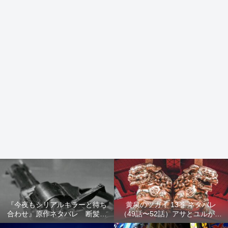
『今夜もシリアルキラーと待ち
黄泉のツガイ 13巻 ネタバレ
合わせ』原作ネタバレ 断髪オ
（49話〜52話）アサとユルが家
ブジェ殺人事件 犯人の正体や
出！西ノ村の真実とヒカルの決