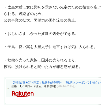
・太皇太后…女に興味を示さない先帝のために後宮を広げ
られる。跡継ぎのため。
公共事業の拡大。労働力の国外流失の防止。
・おじいさま…余った奴隷の処分ができる。
・子昌…良い案を太皇太子に進言すれば気に入られる。
・奴隷を売った家族…国外に売られるより、
後宮に預けられると聞いた方が罪悪感が減る。
【特別企画★24H限定：最安1枚690円～！3枚購入クーポンで】袖クシュ 5分
価格：1,780円～（税込、送料無料)
(2024/4/2時点)