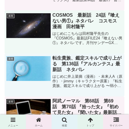
のネタバレです。月刊サンデーGX 2025
年7月号に掲載されています。月刊サンデ
ーGX 2025年7月号（2025年6月19...
COSMOS 最新話 24話『喰え
漫画
ない男①』ネタバレ コスモス
漫画 田村隆平
はじめにこちらは田村隆平先生の
『COSMOS』最新話FILE24『喰えない男
①』ネタバレです。月刊サンデーGX
2025年5月号に掲載されています。月刊サ
ンデーGX 2025年5月号（2025年4月18日
発売）月刊サンデーGX 2025年5...
転生貴族、鑑定スキルで成り上が
漫画
る 第136話『アルカンテス』最
新話 ネタバレ
はじめに井上菜摘（漫画）・未来人A（原
作）・jimmy（キャラクター原案）『転生
貴族、鑑定スキルで成り上がる 〜弱小領
地を受け継いだので、優秀な人材を増や
していたら、最強領地になってた〜』第
136話のネタバレです。マガポケにて連載
阿武ノーマル 第68話 第69
漫画
中です。転...
話 第70話 『拾った女』『初め
て見た女』『聞いた女』最新話
ネタバレ
はじめに原作川上大和、作画タイジュン
『阿武ノーマル』最新話第68、69、70話
メニュー
ホーム
検索
トップ
サイドバー
のネタバレです。阿武ノーマルはマガポ