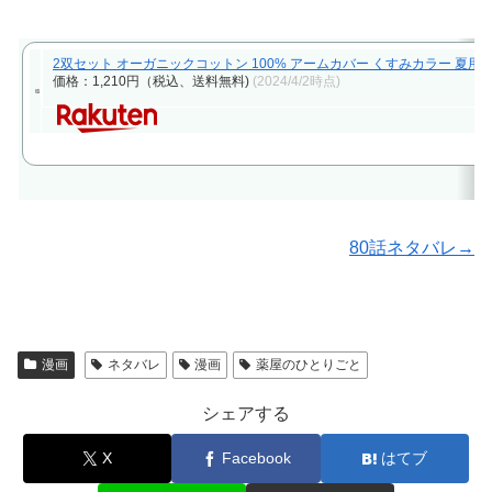
2双セット オーガニックコットン 100% アームカバー くすみカラー 夏用 メ
価格：1,210円（税込、送料無料)
(2024/4/2時点)
80話ネタバレ→
漫画
ネタバレ
漫画
薬屋のひとりごと
シェアする
X
Facebook
はてブ