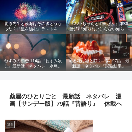
結末を解説
意を解説
北原先生と暁海はその後どうな
『みいちゃんと山田さん』第36
った？『星を編む』ラストをネ
話(2)『知らない知らない知らな
タバレ解説
い』最新話 ネタバレ 犯人確
定 次回最終回
ねずみの初恋 114話『ねずみ殺
薫る花は凛と咲く 第197話 最
し』最新話 ネタバレ 水鳥死
新話 ネタバレ『試験結果』
亡 鯆を殺すか
薬屋のひとりごと 最新話 ネタバレ 漫
画【サンデー版】79話『昔語り』 休載へ
漫画