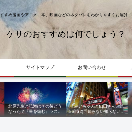
すすめ漫画やアニメ、本、映画などのネタバレをわかりやすくお届け！
ケサのおすすめは何でしょう？
サイトマップ
お問い合わせ
北原先生と暁海はその後どう
『みいちゃんと山田さん』第
が
なった？『星を編む』ラスト
36話(2)『知らない知らない知
ル
をネタバレ解説
らない』最新話 ネタバレ 犯
人確定 次回最終回