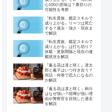
心100の意味は？裏切りの
可能性を考察
『転生貴族、鑑定スキルで
成り上がる』リーツは死亡
する？過去・強さ・現在ま
で解説
『転生貴族、鑑定スキルで
成り上がる』は打ち切り？
休載・更新間隔と現在の連
載状況を解説
『薫る花は凛と咲く』凛太
郎と薫子はいつ付き合う？
何話・何巻で恋人になるの
か解説
『薫る花は凛と咲く』絢斗
はなぜ強い？喧嘩が強い理
由や警察官を目指した過去
を解説