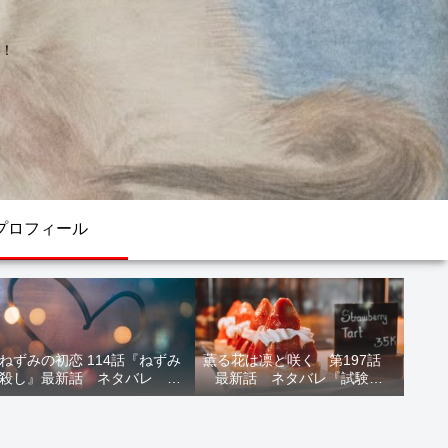
！
プロフィール
ねずみの初恋 114話『ねずみ
薫る花は凛と咲く 第197話
殺し』最新話 ネタバレ 水
最新話 ネタバレ『試験結
鳥死亡 鯆を殺すか
果』