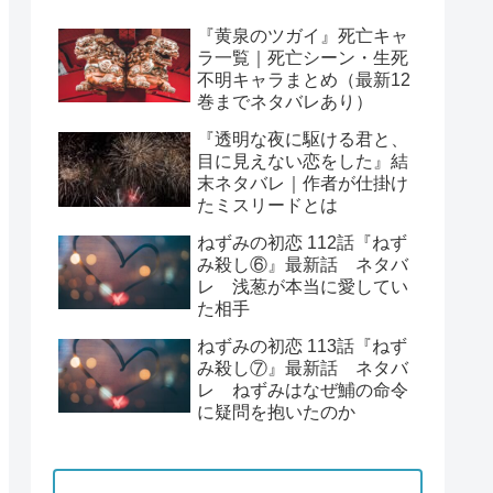
『黄泉のツガイ』死亡キャ
ラ一覧｜死亡シーン・生死
不明キャラまとめ（最新12
巻までネタバレあり）
『透明な夜に駆ける君と、
目に見えない恋をした』結
末ネタバレ｜作者が仕掛け
たミスリードとは
ねずみの初恋 112話『ねず
み殺し⑥』最新話 ネタバ
レ 浅葱が本当に愛してい
た相手
ねずみの初恋 113話『ねず
み殺し⑦』最新話 ネタバ
レ ねずみはなぜ鯆の命令
に疑問を抱いたのか