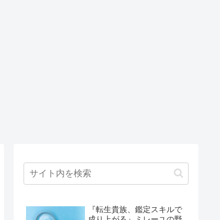
『転生貴族、鑑定スキルで
成り上がる』ミレーユの野