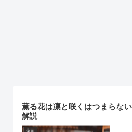
薫る花は凛と咲くはつまらない
解説
漫画