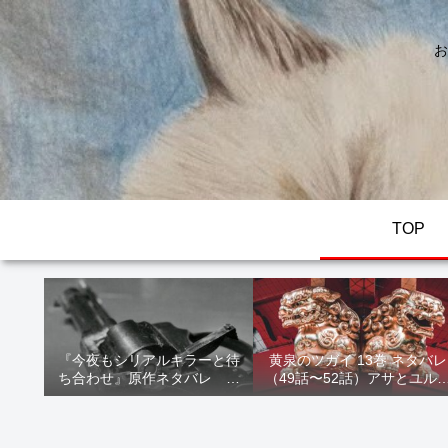
お
TOP
『今夜もシリアルキラーと待
黄泉のツガイ 13巻 ネタバレ
ち合わせ』原作ネタバレ 断
（49話〜52話）アサとユル
髪オブジェ殺人事件 犯人の
家出！西ノ村の真実とヒカ
正体や結末を解説
の決意を解説