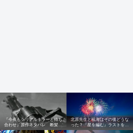
『今夜もシリアルキラーと待ち
北原先生と暁海はその後どうな
合わせ』原作ネタバレ 断髪オ
った？『星を編む』ラストをネ
ブジェ殺人事件 犯人の正体や
タバレ解説