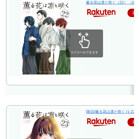
薫る花は凛と咲く（22） （講談社
楽
スクロールできます
[新品]薫る花は凛と咲く (1-22
楽