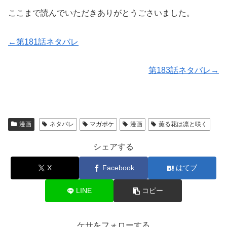
ここまで読んでいただきありがとうごさいました。
←第181話ネタバレ
第183話ネタバレ→
漫画
ネタバレ
マガポケ
漫画
薫る花は凛と咲く
シェアする
X
Facebook
はてブ
LINE
コピー
ケサをフォローする