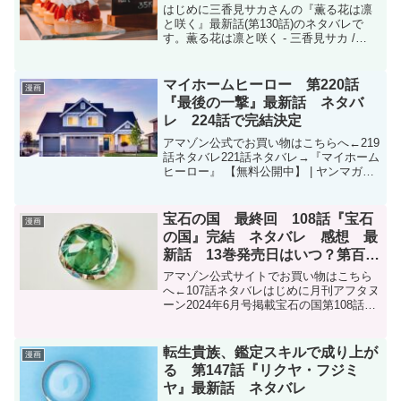
はじめに三香見サカさんの『薫る花は凛
と咲く』最新話(第130話)のネタバレで
す。薫る花は凛と咲く - 三香見サカ /
【第130話】彼氏 | マガポケこちらはマガ
ポケ(マガジンポケット)オリジナル作品で
現在、コミックスは14巻まで発売中で
マイホームヒーロー 第220話
漫画
す...
『最後の一撃』最新話 ネタバ
レ 224話で完結決定
アマゾン公式でお買い物はこちらへ←219
話ネタバレ221話ネタバレ→『マイホーム
ヒーロー』 【無料公開中】 | ヤンマガ
Web (yanmaga.jp)マイホームヒーロー -
原作/山川直輝 漫画/朝基まさし / 【第220
話】「最後の一撃...
宝石の国 最終回 108話『宝石
漫画
の国』完結 ネタバレ 感想 最
新話 13巻発売日はいつ？第百八
話
アマゾン公式サイトでお買い物はこちら
へ←107話ネタバレはじめに月刊アフタヌ
ーン2024年6月号掲載宝石の国第108話
『宝石の国』をまとめました。12年間続
いた連載の最終回です。お見逃しなく！
アフタヌーン 2024年6月号 kindle版購...
転生貴族、鑑定スキルで成り上が
漫画
る 第147話『リクヤ・フジミ
ヤ』最新話 ネタバレ