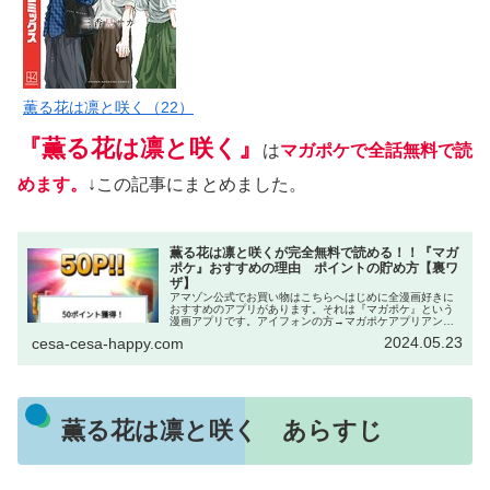
薫る花は凛と咲く（22）
『薫る花は凛と咲く』
は
マガポケで全話無料で読
めます。
↓この記事にまとめました。
薫る花は凛と咲くが完全無料で読める！！『マガ
ポケ』おすすめの理由 ポイントの貯め方【裏ワ
ザ】
アマゾン公式でお買い物はこちらへはじめに全漫画好きに
おすすめのアプリがあります。それは『マガポケ』という
漫画アプリです。アイフォンの方→マガポケアプリアンド
ロイドの方→マガポケアプリWeb→マガポケ｜少年マガジ
2024.05.23
cesa-cesa-happy.com
ン公式無料漫画アプリ このアプ...
薫る花は凛と咲く あらすじ