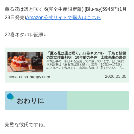
薫る花は凛と咲く 6(完全生産限定版) [Blu-ray]5945円(1月
28日発売)
Amazon公式サイトで購入はこちら
22巻ネタバレ記事↓
『薫る花は凛と咲く』22巻ネタバレ 千鳥と桔梗
の対立理由判明 10年前の事件 土岐先生の過去
※本記事の一部はAIを活用して作成しています。はじめに
※本記事は『薫る花は凛と咲く』22巻（165話〜172話）
のネタバレを含みます。未読の方はご注意ください。『薫
る花は凛と咲く』22巻では、これまで続いてきた千鳥高校
と桔梗女子学園の歪んだ...
2026.03.05
cesa-cesa-happy.com
おわりに
完璧な彼氏ですね。