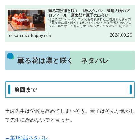
薫る花は凛と咲く 1巻ネタバレ 登場人物のプ
ロフィール 凛太郎と薫子の出会い
はじめに2025年のアニメ化も発表された三香見サカさんの
『薫る花は凛と咲く』1巻のネタバレと主な登場人物のプロ
フィールです。こちらはマガポケ(マガジンポケット)オリジ
ナル作品で現在、コミックスは13巻まで発売中です。電子
書籍を買うならDMM...
2024.09.26
cesa-cesa-happy.com
薫る花は凛と咲く ネタバレ
前回まで
土岐先生は学校を辞めてしまいそう。薫子はそんな気がし
て先生に辞めないでと言った。
←第181話ネタバレ