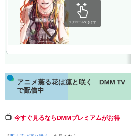
スクロールできます
アニメ薫る花は凛と咲く DMM TV
で配信中
📺
今すぐ見るならDMMプレミアムがお得