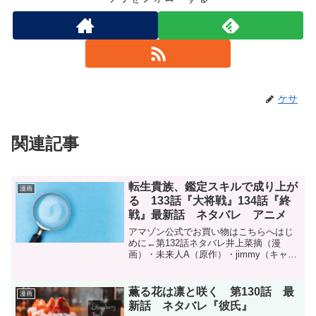
ケサ
関連記事
転生貴族、鑑定スキルで成り上が
漫画
る 133話『大将戦』134話『終
戦』最新話 ネタバレ アニメ
アマゾン公式でお買い物はこちらへはじ
めに←第132話ネタバレ井上菜摘（漫
画）・未来人A（原作）・jimmy（キャラ
クター原案）『転生貴族、鑑定スキルで
成り上がる 〜弱小領地を受け継いだの
で、優秀な人材を増やしていたら、最強
薫る花は凛と咲く 第130話 最
漫画
領地になってた〜』...
新話 ネタバレ『彼氏』