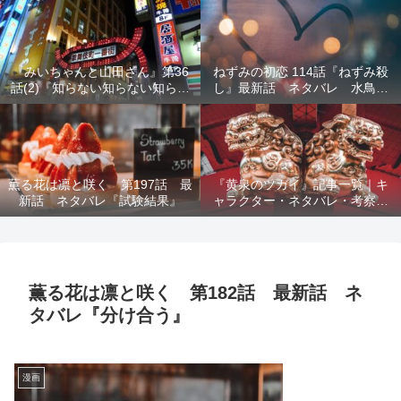
結末を解説
『みいちゃんと山田さん』第36
ねずみの初恋 114話『ねずみ殺
話(2)『知らない知らない知らな
し』最新話 ネタバレ 水鳥死
い』最新話 ネタバレ 犯人確
亡 鯆を殺すか
定 次回最終回
薫る花は凛と咲く 第197話 最
『黄泉のツガイ』記事一覧｜キ
新話 ネタバレ『試験結果』
ャラクター・ネタバレ・考察・
死亡キャラまとめ【完全ガイ
ド】
薫る花は凛と咲く 第182話 最新話 ネ
タバレ『分け合う』
漫画