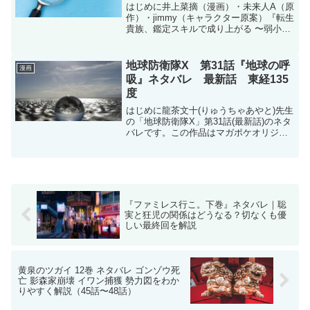
はじめに井上菜摘（漫画）・未来人A（原
作）・jimmy（キャラクター原案）『転生
貴族、鑑定スキルで成り上がる 〜弱小領
地を受け継いだので、優秀な人材を増や
していたら、最強領地になってた〜』第
147話のネタバレです。転生貴族、鑑定ス
地球防衛隊X 第31話『地球の呼
漫画
キルで成り...
吸』ネタバレ 最新話 東経135
度
はじめに龍茶文十(りゅうちゃあやと)先生
の「地球防衛隊X」第31話(最新話)のネタ
バレです。この作品はマガポケオリジナ
ル作品で毎週月曜日に更新です。地球防
衛隊X - 龍茶文十 / 【第31話】地球の呼吸
| マガポケ現在コミックスは3巻まで...
『ファミレス行こ。下巻』ネタバレ｜聡
実と狂児の関係はどうなる？切なくも優
しい最終回を解説
黄泉のツガイ 12巻 ネタバレ ゴンゾウ死
亡 影森家崩壊 イワン捕獲 勢力図をわか
りやすく解説（45話〜48話）