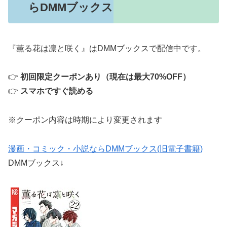
らDMMブックス
『薫る花は凛と咲く』はDMMブックスで配信中です。
👉
初回限定クーポンあり（現在は最大70%OFF）
👉
スマホですぐ読める
※クーポン内容は時期により変更されます
漫画・コミック・小説ならDMMブックス(旧電子書籍)
DMMブックス↓