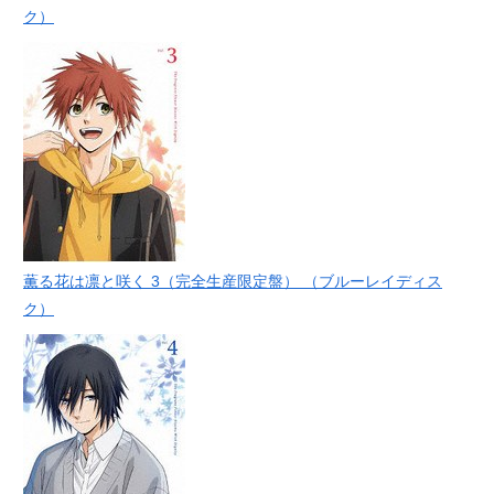
ク）
薫る花は凛と咲く 3（完全生産限定盤） （ブルーレイディス
ク）