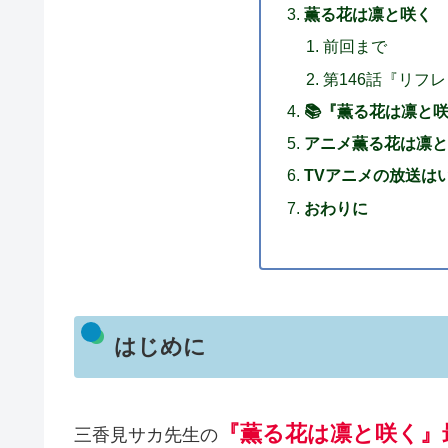
薫る花は凛と咲く 
前回まで
第146話『リフ
📚『薫る花は凛と
アニメ薫る花は凛と
TVアニメの放送は
おわりに
はじめに
『薫る花は凛と咲く』最
三香見サカ先生の