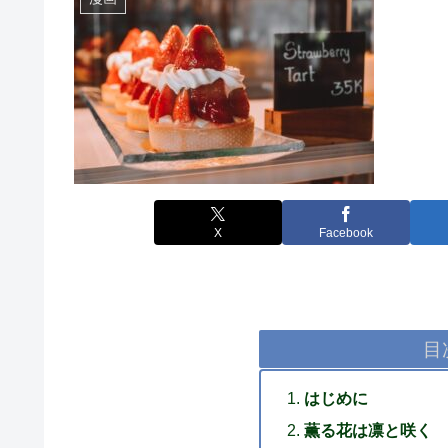
X
Facebook
目
はじめに
薫る花は凛と咲く 