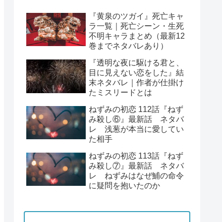
『黄泉のツガイ』死亡キャ
ラ一覧｜死亡シーン・生死
不明キャラまとめ（最新12
巻までネタバレあり）
『透明な夜に駆ける君と、
目に見えない恋をした』結
末ネタバレ｜作者が仕掛け
たミスリードとは
ねずみの初恋 112話『ねず
み殺し⑥』最新話 ネタバ
レ 浅葱が本当に愛してい
た相手
ねずみの初恋 113話『ねず
み殺し⑦』最新話 ネタバ
レ ねずみはなぜ鯆の命令
に疑問を抱いたのか