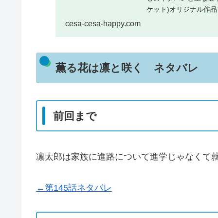
ケット)オリジナル作
うならDMM...
cesa-cesa-happy.com
薫る花は凛と咲く ネタバレ
前回まで
凛太郎は家族に進路について進学じゃなくて
←第145話ネタバレ