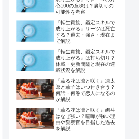
心100の意味は？裏切りの
可能性を考察
『転生貴族、鑑定スキルで
成り上がる』リーツは死亡
する？過去・強さ・現在ま
で解説
『転生貴族、鑑定スキルで
成り上がる』は打ち切り？
休載・更新間隔と現在の連
載状況を解説
『薫る花は凛と咲く』凛太
郎と薫子はいつ付き合う？
何話・何巻で恋人になるの
か解説
『薫る花は凛と咲く』絢斗
はなぜ強い？喧嘩が強い理
由や警察官を目指した過去
を解説