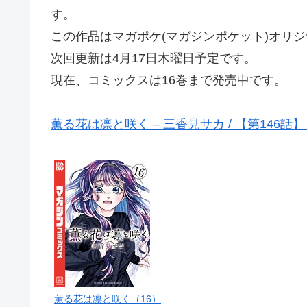
す。
この作品はマガポケ(マガジンポケット)オリ
次回更新は4月17日木曜日予定です。
現在、コミックスは16巻まで発売中です。
薫る花は凛と咲く – 三香見サカ / 【第146話
薫る花は凛と咲く（16）