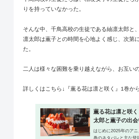
りを持っていなかった。
そんな中、千鳥高校の生徒である紬凛太郎と
凛太郎は薫子との時間を心地よく感じ、次第
た。
二人は様々な困難を乗り越えながら、お互い
詳しくはこちら↓『薫る花は凛と咲く』1巻か
薫る花は凛と咲く
太郎と薫子の出会
はじめに2025年のア
巻のネタバレと主な登