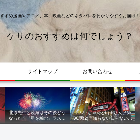
すすめ漫画やアニメ、本、映画などのネタバレをわかりやすくお届け！
ケサのおすすめは何でしょう？
サイトマップ
お問い合わせ
北原先生と暁海はその後どう
『みいちゃんと山田さん』第
が
なった？『星を編む』ラスト
36話(2)『知らない知らない知
ル
をネタバレ解説
らない』最新話 ネタバレ 犯
人確定 次回最終回