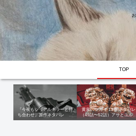
お
TOP
『今夜もシリアルキラーと待
黄泉のツガイ 13巻 ネタバレ
ち合わせ』原作ネタバレ 断
（49話〜52話）アサとユル
髪オブジェ殺人事件 犯人の
家出！西ノ村の真実とヒカ
正体や結末を解説
の決意を解説