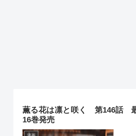
薫る花は凛と咲く 第146話
16巻発売
漫画