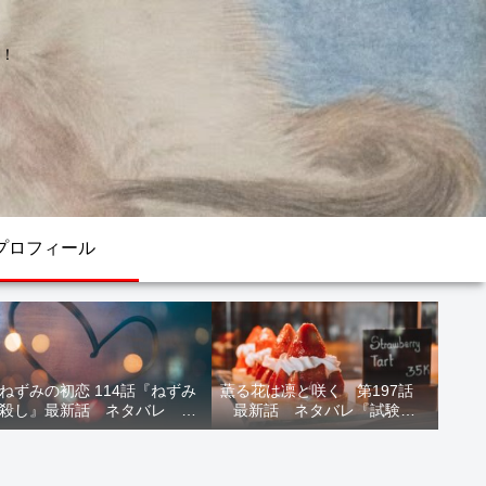
！
プロフィール
ねずみの初恋 114話『ねずみ
薫る花は凛と咲く 第197話
殺し』最新話 ネタバレ 水
最新話 ネタバレ『試験結
鳥死亡 鯆を殺すか
果』