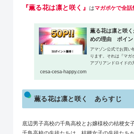
『薫る花は凛と咲く』
は
マガポケで全話
薫る花は凛と咲く
めの理由 ポイン
アマゾン公式でお買い
ります。それは『マガ
アプリアンドロイドの
料漫画アプリ このアプ..
cesa-cesa-happy.com
薫る花は凛と咲く あらすじ
底辺男子高校の千鳥高校とお嬢様校の桔梗女
千鳥高校の生徒たちは、桔梗女子の生徒たち