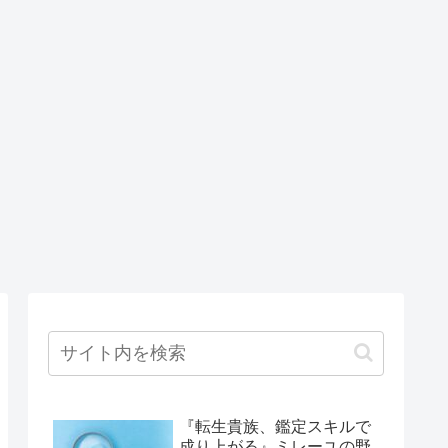
『転生貴族、鑑定スキルで
成り上がる』ミレーユの野