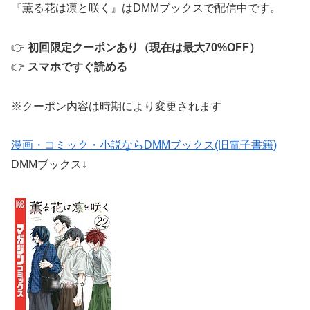
『薫る花は凛と咲く』はDMMブックスで配信中です。
👉
初回限定クーポンあり（現在は最大70%OFF）
👉
スマホですぐ読める
※クーポン内容は時期により変更されます
漫画・コミック・小説ならDMMブックス(旧電子書籍)
DMMブックス↓