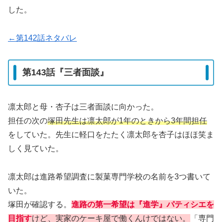
した。
←第142話ネタバレ
第143話『三者面談』
凛太郎と母・杏子は三者面談に向かった。
担任の次の
塚田先生は凛太郎が1年のときから3年間
担任
をしていた。先生に軽口をたたく凛太郎を杏子はほほ笑ま
しく見ていた。
凛太郎は進路希望調査に製菓専門学校の名前を3つ書いて
いた。
塚田が確認する。
進路の第一希望は『進学』パティシエを
目指す
けど、実家のケーキ屋で働くんけではない。
「専門