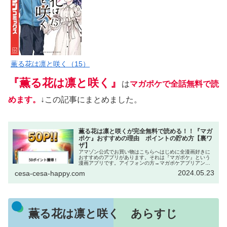
薫る花は凛と咲く（15）
『薫る花は凛と咲く』
は
マガポケで全話無料で読
めます。
↓この記事にまとめました。
薫る花は凛と咲くが完全無料で読める！！『マガ
ポケ』おすすめの理由 ポイントの貯め方【裏ワ
ザ】
アマゾン公式でお買い物はこちらへはじめに全漫画好きに
おすすめのアプリがあります。それは『マガポケ』という
漫画アプリです。アイフォンの方→マガポケアプリアンド
ロイドの方→マガポケアプリWeb→マガポケ｜少年マガジ
2024.05.23
cesa-cesa-happy.com
ン公式無料漫画アプリ このアプ...
薫る花は凛と咲く あらすじ