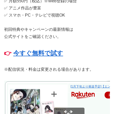
✅ 月額550円（税込）※Web登録の場合
✅ アニメ作品が豊富
✅ スマホ・PC・テレビで視聴OK
初回特典やキャンペーンの最新情報は
公式サイトをご確認ください。
👉
今すぐ無料で試す
※配信状況・料金は変更される場合があります。
[1月下旬より発送予定]【エント
楽