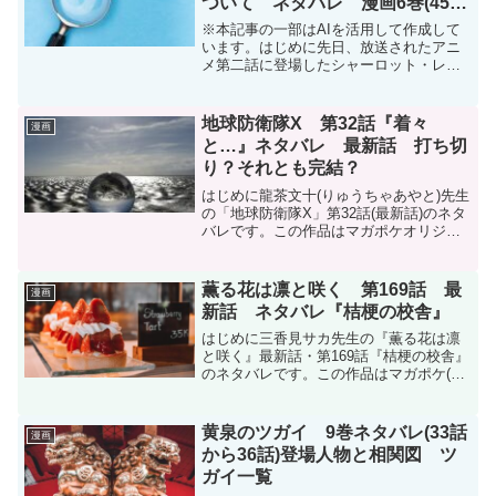
ついて ネタバレ 漫画6巻(45話
～53話)
※本記事の一部はAIを活用して作成して
います。はじめに先日、放送されたアニ
メ第二話に登場したシャーロット・レイ
ス。彼女について検索された方は、『死
亡』や『結婚』の文字が予測変換にある
ことに気が付いたでしょう。この記事で
地球防衛隊X 第32話『着々
漫画
はそのことについてまと...
と…』ネタバレ 最新話 打ち切
り？それとも完結？
はじめに龍茶文十(りゅうちゃあやと)先生
の「地球防衛隊X」第32話(最新話)のネタ
バレです。この作品はマガポケオリジナ
ル作品で毎週月曜日に更新です。地球防
衛隊X - 龍茶文十 / 【第32話】着々と… |
マガポケ現在コミックスは3巻まで発...
薫る花は凛と咲く 第169話 最
漫画
新話 ネタバレ『桔梗の校舎』
はじめに三香見サカ先生の『薫る花は凛
と咲く』最新話・第169話『桔梗の校舎』
のネタバレです。この作品はマガポケ(マ
ガジンポケット)オリジナル作品で毎週木
曜日に更新です。次回更新は11月20日予
定です。現在、コミックスは20巻(150話
黄泉のツガイ 9巻ネタバレ(33話
漫画
～15...
から36話)登場人物と相関図 ツ
ガイ一覧