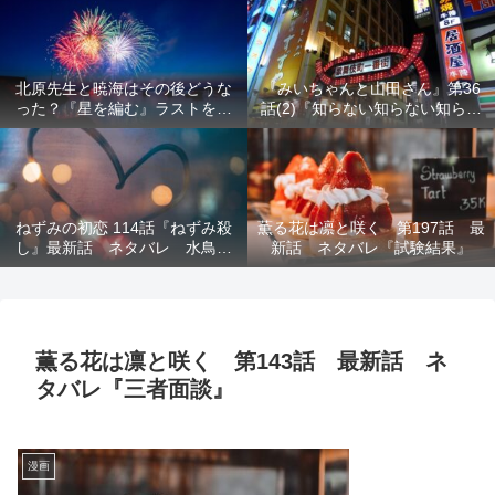
結末を解説
意を解説
北原先生と暁海はその後どうな
『みいちゃんと山田さん』第36
った？『星を編む』ラストをネ
話(2)『知らない知らない知らな
タバレ解説
い』最新話 ネタバレ 犯人確
定 次回最終回
ねずみの初恋 114話『ねずみ殺
薫る花は凛と咲く 第197話 最
し』最新話 ネタバレ 水鳥死
新話 ネタバレ『試験結果』
亡 鯆を殺すか
薫る花は凛と咲く 第143話 最新話 ネ
タバレ『三者面談』
漫画