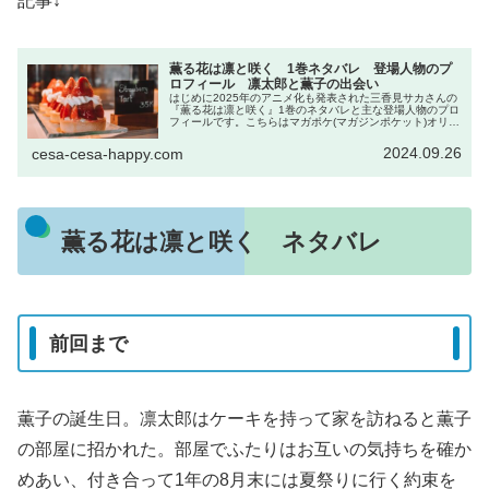
記事↓
薫る花は凛と咲く 1巻ネタバレ 登場人物のプ
ロフィール 凛太郎と薫子の出会い
はじめに2025年のアニメ化も発表された三香見サカさんの
『薫る花は凛と咲く』1巻のネタバレと主な登場人物のプロ
フィールです。こちらはマガポケ(マガジンポケット)オリジ
ナル作品で現在、コミックスは13巻まで発売中です。電子
書籍を買うならDMM...
2024.09.26
cesa-cesa-happy.com
薫る花は凛と咲く ネタバレ
前回まで
薫子の誕生日。凛太郎はケーキを持って家を訪ねると薫子
の部屋に招かれた。部屋でふたりはお互いの気持ちを確か
めあい、付き合って1年の8月末には夏祭りに行く約束を