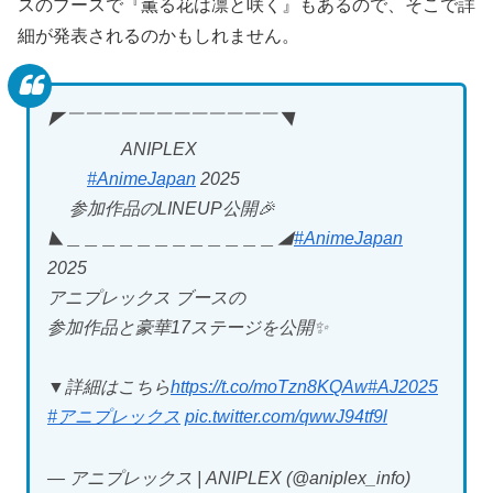
スのブースで『薫る花は凛と咲く』もあるので、そこで詳
細が発表されるのかもしれません。
◤￣￣￣￣￣￣￣￣￣￣￣￣◥
ANIPLEX
#AnimeJapan
2025
参加作品のLINEUP公開🎉
◣＿＿＿＿＿＿＿＿＿＿＿＿◢
#AnimeJapan
2025
アニプレックス ブースの
参加作品と豪華17ステージを公開✨
▼詳細はこちら
https://t.co/moTzn8KQAw
#AJ2025
#アニプレックス
pic.twitter.com/qwwJ94tf9l
— アニプレックス | ANIPLEX (@aniplex_info)