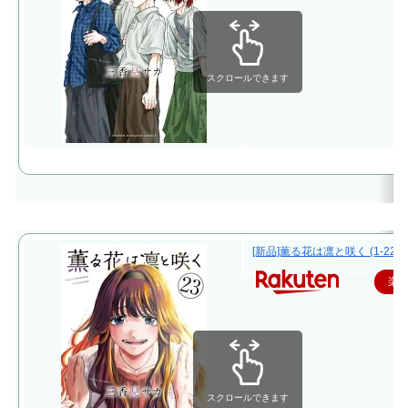
スクロールできます
[新品]薫る花は凛と咲く (1-22
楽
スクロールできます