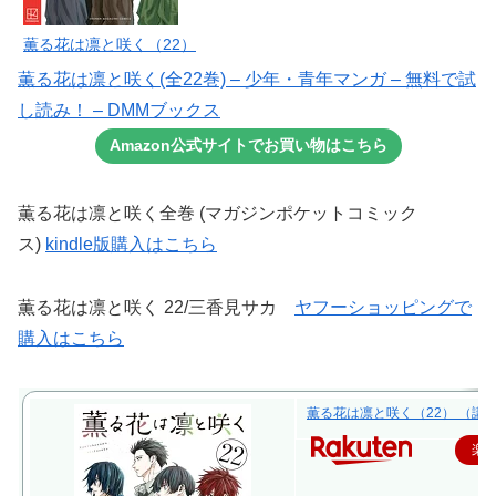
薫る花は凛と咲く（22）
薫る花は凛と咲く(全22巻) – 少年・青年マンガ – 無料で試
し読み！ – DMMブックス
Amazon公式サイトでお買い物はこちら
薫る花は凛と咲く全巻 (マガジンポケットコミック
ス)
kindle版購入はこちら
薫る花は凛と咲く 22/三香見サカ
ヤフーショッピングで
購入はこちら
薫る花は凛と咲く（22） （講談社
楽