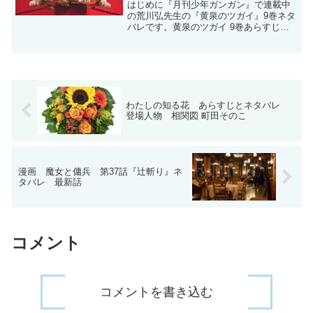
はじめに『月刊少年ガンガン』で連載中
の荒川弘先生の『黄泉のツガイ』9巻ネタ
バレです。黄泉のツガイ 9巻あらすじと
世界観あらすじと世界観は黄泉のツガイ1
巻ネタバレ記事を参考にしてください。
Amazon公式サイトでお買い物はこちら登
場人物とツガ...
わたしの知る花 あらすじとネタバレ
登場人物 相関図 町田そのこ
漫画 魔女と傭兵 第37話『辻斬り』ネ
タバレ 最新話
コメント
コメントを書き込む