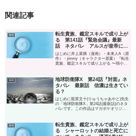
関連記事
転生貴族、鑑定スキルで成り上が
漫画
る 第141話『緊急会議』最新
話 ネタバレ アルスが皇帝に？
マガポケ
はじめに井上菜摘（漫画）・未来人A（原
作）・jimmy（キャラクター原案）『転生
貴族、鑑定スキルで成り上がる 〜弱小領
地を受け継いだので、優秀な人材を増や
していたら、最強領地になってた〜』第
141話のネタバレです。転生貴族、鑑定ス
地球防衛隊X 第24話『対面』ネ
漫画
キルで成り...
タバレ 最新話 信濃は生きてい
る？
はじめに龍茶文十(りゅうちゃあやと)先生
の「地球防衛隊X」第24話(最新話)のネタ
バレです。この作品はマガポケオリジナ
ル作品で毎週月曜日に更新です。地球防
衛隊X - 龍茶文十 / 【第24話】対面 | マガ
ポケ現在コミックスは2巻まで発売中...
転生貴族、鑑定スキルで成り上が
漫画
る シャーロットの結婚と死亡に