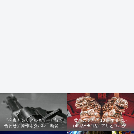
『今夜もシリアルキラーと待ち
黄泉のツガイ 13巻 ネタバレ
合わせ』原作ネタバレ 断髪オ
（49話〜52話）アサとユルが家
ブジェ殺人事件 犯人の正体や
出！西ノ村の真実とヒカルの決