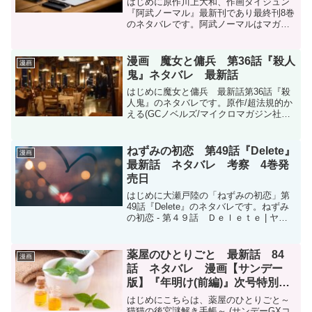
はじめに原作川上大和、作画タイジュン
『阿武ノーマル』最新刊であり最終刊8巻
のネタバレです。阿武ノーマルはマガポ
ケオリジナル作品です。阿武ノーマルは
マガポケアプリで全話無料で読めます。
詳しい方法はこちら↓『阿武ノーマル』を
漫画 魔女と傭兵 第36話『殺人
漫画
読むならDMMブック...
鬼』ネタバレ 最新話
はじめに魔女と傭兵 最新話第36話『殺
人鬼』のネタバレです。原作/超法規的か
える(GCノベルズ/マイクロマガジン社刊)
漫画/宮木真人 キャラクター原案/叶世べ
んち魔女と傭兵 - 原作/超法規的かえる
(GCノベルズ/マイクロマガジン社刊) ...
ねずみの初恋 第49話『Delete』
漫画
最新話 ネタバレ 考察 4巻発
売日
はじめに大瀬戸陸の「ねずみの初恋」第
49話『Delete』のネタバレです。ねずみ
の初恋 - 第４９話 Ｄｅｌｅｔｅ | ヤン
マガWebねずみの初恋 - 大瀬戸陸 / 【第
49話】Delete | マガポケねずみの初恋は
マガポケ(アプリ)で全...
薬屋のひとりごと 最新話 84
漫画
話 ネタバレ 漫画【サンデー
版】『年明け(前編)』次号特別付
録
はじめにこちらは、薬屋のひとりごと～
猫猫の後宮謎解き手帳～ (サンデーGXコ