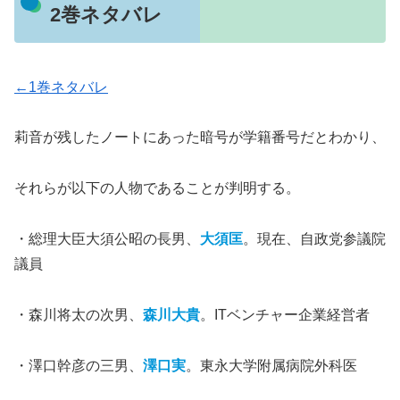
2巻ネタバレ
←1巻ネタバレ
莉音が残したノートにあった暗号が学籍番号だとわかり、
それらが以下の人物であることが判明する。
・総理大臣大須公昭の長男、
大須匡
。現在、自政党参議院
議員
・森川将太の次男、
森川大貴
。ITベンチャー企業経営者
・澤口幹彦の三男、
澤口実
。東永大学附属病院外科医