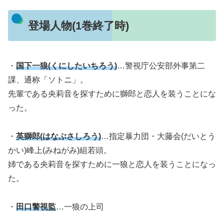
登場人物(1巻終了時)
・
国下一狼(くにしたいちろう)
…警視庁公安部外事第二
課、通称「ソトニ」。
先輩である央莉音を探すために獅郎と恋人を装うことにな
った。
・
英獅郎(はなぶさしろう)
…指定暴力団・大藤会(だいとう
かい)峰上(みねがみ)組若頭。
姉である央莉音を探すために一狼と恋人を装うことになっ
た。
・
田口警視監
…一狼の上司