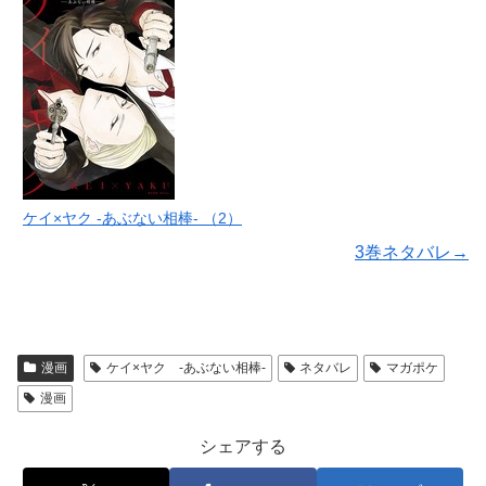
ケイ×ヤク -あぶない相棒- （2）
3巻ネタバレ→
漫画
ケイ×ヤク ‐あぶない相棒‐
ネタバレ
マガポケ
漫画
シェアする