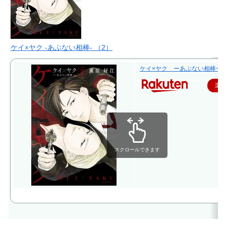
ケイ×ヤク -あぶない相棒- （2）
ケイ×ヤク ーあぶない相棒ー（2
楽
スクロールできます