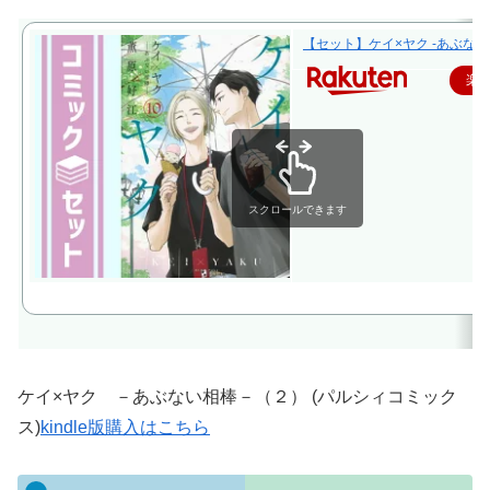
【セット】ケイ×ヤク -あぶない相棒
楽
スクロールできます
ケイ×ヤク －あぶない相棒－（２） (パルシィコミック
ス)
kindle版購入はこちら