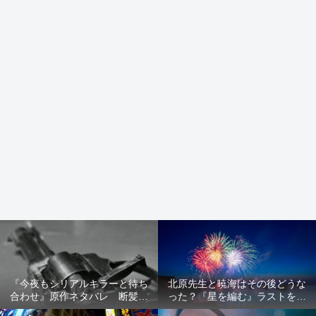
『今夜もシリアルキラーと待ち
北原先生と暁海はその後どうな
合わせ』原作ネタバレ 断髪オ
った？『星を編む』ラストをネ
ブジェ殺人事件 犯人の正体や
タバレ解説