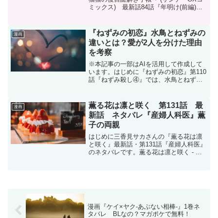
ミックス) 最新話84話『年明け(前編)』
のネタバレです。月刊サンデーGX 2024
年12月号に掲載されています。電子書籍
を買うならDMMブックスがおすすめ漫
『ねずみの初恋』水鳥とねずみの
漫画
画・コ...
違いとは？愛が2人を分けた理由
を考察
※本記事の一部はAIを活用して作成して
います。はじめに『ねずみの初恋』第110
話『ねずみ殺し④』では、水鳥とねずみ
の決定的な違いが描かれました。これま
で私は、ねずみと水鳥は似た者同士だと
思っていました。どちらも人を殺してき
薫る花は凛と咲く 第131話 最
漫画
た過去を持ち、普通...
新話 ネタバレ『産婦人科医』薫
子の両親
はじめに三香見サカさんの『薫る花は凛
と咲く』最新話・第131話『産婦人科医』
のネタバレです。薫る花は凛と咲く - 三
香見サカ / 【第131話】産婦人科医 | マガ
ポケこの作品はマガポケ(マガジンポケッ
ト)オリジナル作品で毎週木曜日に更新
で...
漫画『ケイ×ヤク‐あぶない相棒‐』1巻ネ
タバレ BLなの？マガポケで無料！