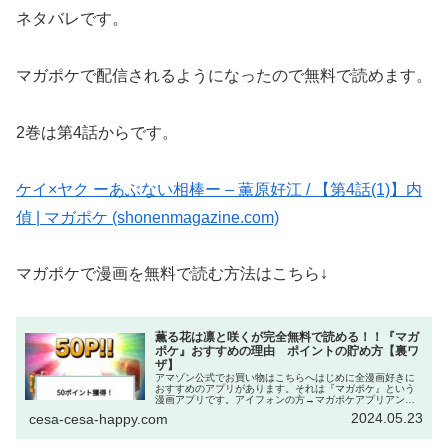
ネタバレです。
マガポケで配信されるようになったので無料で読めます。
2巻は第4話からです。
ケイ×ヤク ーあぶない相棒ー – 薫原好江 / 【第4話(1)】内
偵 | マガポケ (shonenmagazine.com)
マガポケで漫画を無料で読む方法はこちら↓
薫る花は凛と咲くが完全無料で読める！！『マガ
ポケ』おすすめの理由 ポイントの貯め方【裏ワ
ザ】
アマゾン公式でお買い物はこちらへはじめに全漫画好きに
おすすめのアプリがあります。それは『マガポケ』という
漫画アプリです。アイフォンの方→マガポケアプリアンド
ロイドの方→マガポケアプリWeb→マガポケ｜少年マガジ
2024.05.23
cesa-cesa-happy.com
ン公式無料漫画アプリ このアプ...