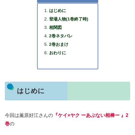
はじめに
登場人物(1巻終了時)
相関図
2巻ネタバレ
2巻おまけ
おわりに
はじめに
今回は薫原好江さんの
『ケイ×ヤク ーあぶない相棒ー 』2
巻
の