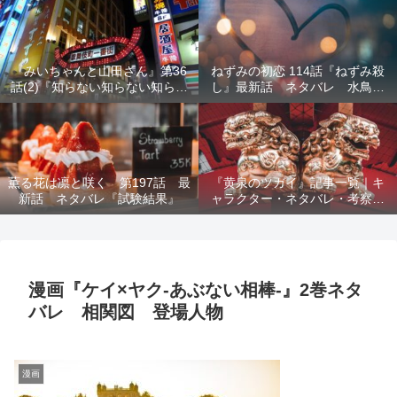
結末を解説
『みいちゃんと山田さん』第36
ねずみの初恋 114話『ねずみ殺
話(2)『知らない知らない知らな
し』最新話 ネタバレ 水鳥死
い』最新話 ネタバレ 犯人確
亡 鯆を殺すか
定 次回最終回
薫る花は凛と咲く 第197話 最
『黄泉のツガイ』記事一覧｜キ
新話 ネタバレ『試験結果』
ャラクター・ネタバレ・考察・
死亡キャラまとめ【完全ガイ
ド】
漫画『ケイ×ヤク‐あぶない相棒‐』2巻ネタ
バレ 相関図 登場人物
漫画