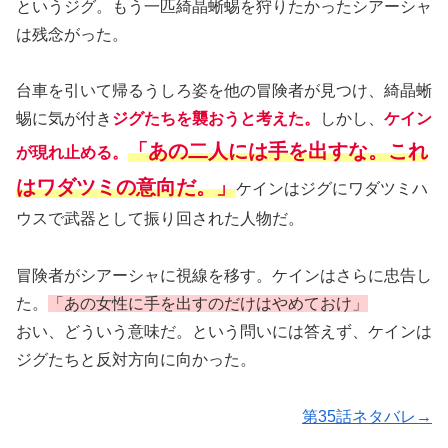
というジグ。もう一匹綺晶蜥蜴を狩りたかったシアーシャ
は残念がった。
台車を引いて帰るうしろ姿を他の冒険者が見つけ、綺晶蜥
蜴に気が付き
ジグたちを襲おうと考えた。
しかし、
ケイン
「あの二人には手を出すな。これ
が現れ止める。
はワダツミの意向だ。」
ケインはジグにワダツミハ
ウスで武器として振り回された人物だ。
冒険者がシアーシャに視線を移す。ケインはさらに忠告し
た。
「あの女性に手を出すのだけはやめておけ」
おい、どういう意味だ。という問いには答えず、ケインは
ジグたちと反対方向に向かった。
第35話ネタバレ→