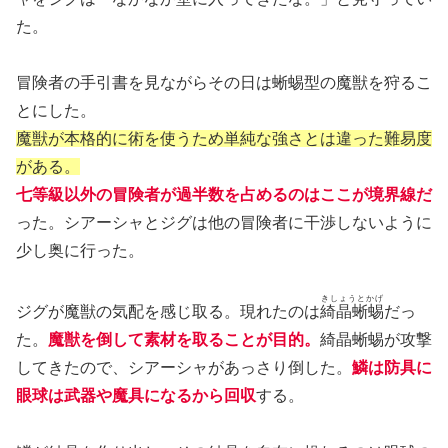
た。
冒険者の手引書を見ながらその日は蜥蜴型の魔獣を狩るこ
とにした。
魔獣が本格的に術を使うため単純な強さとは違った難易度
がある。
七等級以外の冒険者が過半数を占めるのはここが境界線だ
った。シアーシャとジグは他の冒険者に干渉しないように
少し奥に行った。
きしょうとかげ
ジグが魔獣の気配を感じ取る。現れたのは
綺晶蜥蜴
だっ
た。
魔獣を倒して素材を取ることが目的。
綺晶蜥蜴が攻撃
してきたので、シアーシャがあっさり倒した。
鱗は防具に
眼球は武器や魔具になるから回収
する。