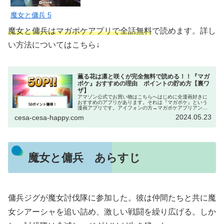
魔女と傭兵 5
魔女と傭兵はマガポケアプリで全話無料
で読めます。詳し
い方法についてはこちら↓
薫る花は凛と咲くが完全無料で読める！！『マガ
ポケ』おすすめの理由 ポイントの貯め方【裏ワ
ザ】
アマゾン公式でお買い物はこちらへはじめに全漫画好きに
おすすめのアプリがあります。それは『マガポケ』という
漫画アプリです。アイフォンの方→マガポケアプリアンド
ロイドの方→マガポケアプリWeb→マガポケ｜少年マガジ
2024.05.23
cesa-cesa-happy.com
ン公式無料漫画アプリ このアプ...
魔女と傭兵 あらすじ
傭兵ジグが魔女討伐隊に参加した。彼は仲間たちと共に魔
女シアーシャを追い詰め、激しい戦闘を繰り広げる。しか