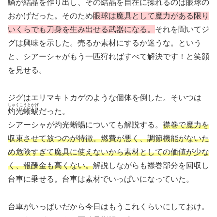
鱗が結晶を作り出し、その結晶を自在に操れるのは眼球の
おかげだった。そのため
眼球は魔具として魔力がある限り
いくらでも刀身を生み出せる武器になる。
それを聞いてジ
グは興味を示した。売るか素材にするか迷うな。という
と、シアーシャがもう一匹狩ればすべて解決です！と笑顔
を見せる。
ジグはエリマキトカゲのような個体を倒した。そいつは
しゃくこうとかげ
灼光蜥蜴
だった。
シアーシャが灼光蜥蜴についても解説する。
襟巻で魔力を
収束させて放つのが特徴。燃費が悪く、調節機能がないた
め危険すぎて魔具に使えないから素材としての価値が少な
く、報酬金も高くない。
解説しながらも襟巻部分を回収し
台車に乗せる。台車は素材でいっぱいになっていた。
台車がいっぱいだから今日はもうこれくらいにしておけ。