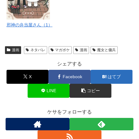
邪神の弁当屋さん（1）
漫画
ネタバレ
マガポケ
漫画
魔女と傭兵
シェアする
X
Facebook
はてブ
LINE
コピー
ケサをフォローする