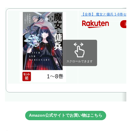
【全巻】 魔女と傭兵 1-8巻セット
楽
スクロールできます
Amazon公式サイトでお買い物はこちら