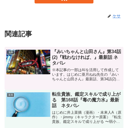
ケサ
関連記事
『みいちゃんと山田さん』第34話
漫画
(2)『戦わなければ、』最新話 ネ
タバレ
※本記事の一部はAIを活用して作成して
います。はじめに亜月ねね先生の『みい
ちゃんと山田さん』最新話、第34話(2)
『戦わなければ、』のネタバレです。み
いちゃんと山田さんはマガポケ(マガジン
ポケット)オリジナル作品で隔週日曜日に
転生貴族、鑑定スキルで成り上が
漫画
更新です。次回...
る 第168話『毒の魔力水』最新
話 ネタバレ
はじめに井上菜摘（漫画）・未来人A（原
作）・jimmy（キャラクター原案）『転生
貴族、鑑定スキルで成り上がる 〜弱小領
地を受け継いだので、優秀な人材を増や