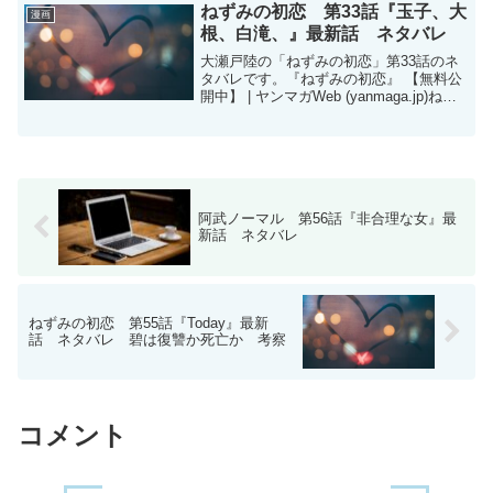
ケ(マガジンポケット)オリジナル作品で隔
ねずみの初恋 第33話『玉子、大
漫画
週日曜日に更新...
根、白滝、』最新話 ネタバレ
大瀬戸陸の「ねずみの初恋」第33話のネ
タバレです。『ねずみの初恋』 【無料公
開中】 | ヤンマガWeb (yanmaga.jp)ねず
みの初恋 - 大瀬戸陸 / 【第33話】玉子、
大根、白滝、 | マガポケ
(shonenmagazine.c...
阿武ノーマル 第56話『非合理な女』最
新話 ネタバレ
ねずみの初恋 第55話『Today』最新
話 ネタバレ 碧は復讐か死亡か 考察
コメント