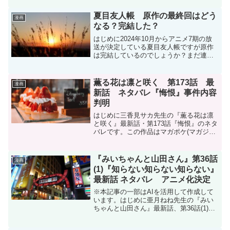
していたら、最強領地になってた〜』第
168話『毒の魔力水』のネタバレです。転
夏目友人帳 原作の最終回はどう
漫画
生貴族、鑑...
なる？完結した？
はじめに2024年10月からアニメ7期の放
送が決定している夏目友人帳ですが原作
は完結しているのでしょうか？まだ連載
中です！結論夏目友人帳はまだ連載中で
完結していません。作者 緑川ゆきさん
白泉社の月刊『LaLa』にて現在も連載中
薫る花は凛と咲く 第173話 最
漫画
(隔月で掲載)...
新話 ネタバレ『悔恨』事件内容
判明
はじめに三香見サカ先生の『薫る花は凛
と咲く』最新話・第173話『悔恨』のネタ
バレです。この作品はマガポケ(マガジン
ポケット)オリジナル作品で毎週木曜日に
更新です。次回更新は2026年1月1日予定
です。現在、コミックスは21巻(157話～
『みいちゃんと山田さん』第36話
漫画
16...
(1)『知らない知らない知らない』
最新話 ネタバレ アニメ化決定
※本記事の一部はAIを活用して作成して
います。はじめに亜月ねね先生の『みい
ちゃんと山田さん』最新話、第36話(1)
『知らない知らない知らない』のネタバ
レです。みいちゃんと山田さんはマガポ