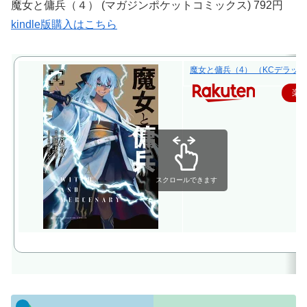
魔女と傭兵（４） (マガジンポケットコミックス) 792円
kindle版購入はこちら
魔女と傭兵（4） （KCデラックス）
楽
スクロールできます