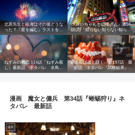
結末を解説
意を解説
北原先生と暁海はその後どうな
『みいちゃんと山田さん』第36
った？『星を編む』ラストをネ
話(2)『知らない知らない知らな
タバレ解説
い』最新話 ネタバレ 犯人確
定 次回最終回
ねずみの初恋 114話『ねずみ殺
薫る花は凛と咲く 第197話 最
し』最新話 ネタバレ 水鳥死
新話 ネタバレ『試験結果』
亡 鯆を殺すか
漫画 魔女と傭兵 第34話『蜥蜴狩り』ネ
タバレ 最新話
漫画