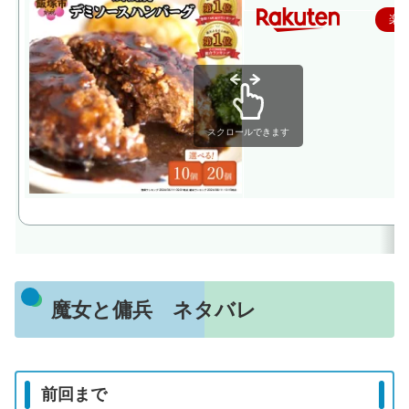
楽
スクロールできます
魔女と傭兵 ネタバレ
前回まで