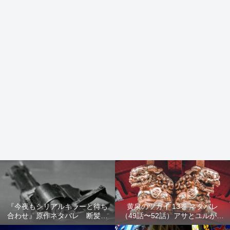
『今夜もシリアルキラーと待ち
黄泉のツガイ 13巻 ネタバレ
合わせ』原作ネタバレ 断髪オ
（49話〜52話）アサとユルが家
ブジェ殺人事件 犯人の正体や
出！西ノ村の真実とヒカルの決