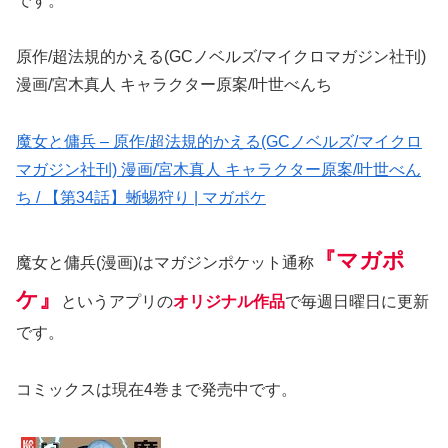
です。
原作/超法規的かえる(GCノベルズ/マイクロマガジン社刊)
漫画/宮木真人 キャラクター原案/叶世べんち
魔女と傭兵 – 原作/超法規的かえる(GCノベルズ/マイクロ
マガジン社刊) 漫画/宮木真人 キャラクター原案/叶世べん
ち / 【第34話】蜥蜴狩り | マガポケ
『マガポ
魔女と傭兵(漫画)はマガジンポケット通称
ケ』
というアプリの
オリジナル作品
で毎週日曜日に更新
です。
コミックスは現在4巻まで発売中です。