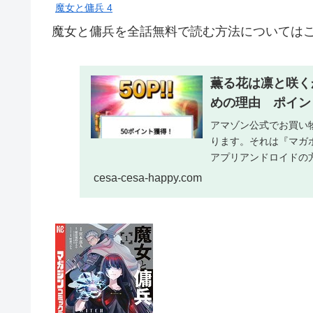
魔女と傭兵 4
魔女と傭兵を全話無料で読む方法についてはこ
薫る花は凛と咲く
めの理由 ポイン
アマゾン公式でお買い
ります。それは『マガ
アプリアンドロイドの
料漫画アプリ このアプ..
cesa-cesa-happy.com