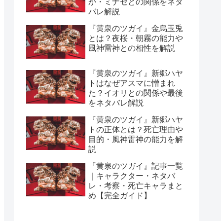
か・ミナセとの関係をネタ
バレ解説
『黄泉のツガイ』金烏玉兎
とは？夜桜・朝霧の能力や
風神雷神との相性を解説
『黄泉のツガイ』新郷ハヤ
トはなぜアスマに憎まれ
た？イオリとの関係や最後
をネタバレ解説
『黄泉のツガイ』新郷ハヤ
トの正体とは？死亡理由や
目的・風神雷神の能力を解
説
『黄泉のツガイ』記事一覧
｜キャラクター・ネタバ
レ・考察・死亡キャラまと
め【完全ガイド】