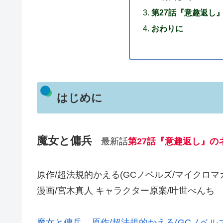
第27話『意趣返し
おわりに
はじめに
魔女と傭兵
最新話
第27話『意趣返し』の
原作/超法規的かえる(GCノベルズ/マイクロマ
漫画/宮木真人 キャラクター原案/叶世べんち
魔女と傭兵 – 原作/超法規的かえる(GCノベル