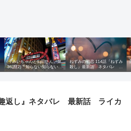
う
『みいちゃんと山田さん』第
ねずみの初恋 114話『ねずみ
ト
36話(2)『知らない知らない知
殺し』最新話 ネタバレ 水
らない』最新話 ネタバレ 犯
鳥死亡 鯆を殺すか
人確定 次回最終回
意趣返し』ネタバレ 最新話 ライカ