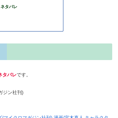
』ネタバレ
ネタバレ
です。
ガジン社刊)
ズ/マイクロマガジン社刊) 漫画/宮木真人 キャラクタ