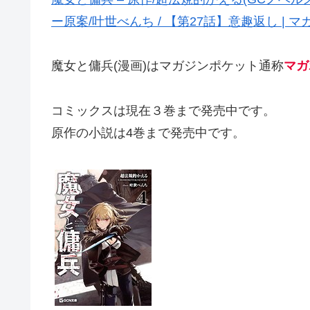
ー原案/叶世べんち / 【第27話】意趣返し | マ
魔女と傭兵(漫画)はマガジンポケット通称
マガ
コミックスは現在３巻まで発売中です。
原作の小説は4巻まで発売中です。