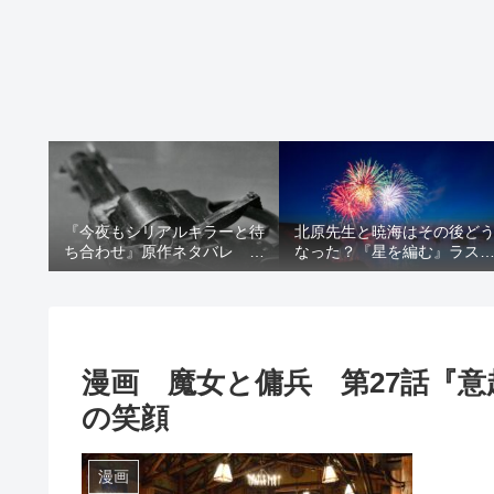
『今夜もシリアルキラーと待
北原先生と暁海はその後ど
ち合わせ』原作ネタバレ 断
なった？『星を編む』ラス
髪オブジェ殺人事件 犯人の
をネタバレ解説
正体や結末を解説
漫画 魔女と傭兵 第27話『
の笑顔
漫画