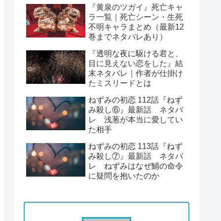
『黄泉のツガイ』死亡キャ
ラ一覧｜死亡シーン・生死
不明キャラまとめ（最新12
巻までネタバレあり）
『透明な夜に駆ける君と、
目に見えない恋をした』結
末ネタバレ｜作者が仕掛け
たミスリードとは
ねずみの初恋 112話『ねず
み殺し⑥』最新話 ネタバ
レ 浅葱が本当に愛してい
た相手
ねずみの初恋 113話『ねず
み殺し⑦』最新話 ネタバ
レ ねずみはなぜ鯆の命令
に疑問を抱いたのか