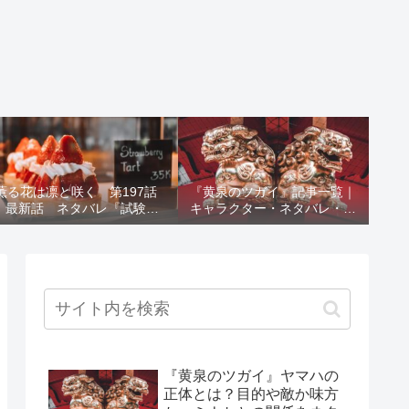
薫る花は凛と咲く 第197話
『黄泉のツガイ』記事一覧｜
最新話 ネタバレ『試験結
キャラクター・ネタバレ・考
果』
察・死亡キャラまとめ【完全
ガイド】
『黄泉のツガイ』ヤマハの
正体とは？目的や敵か味方