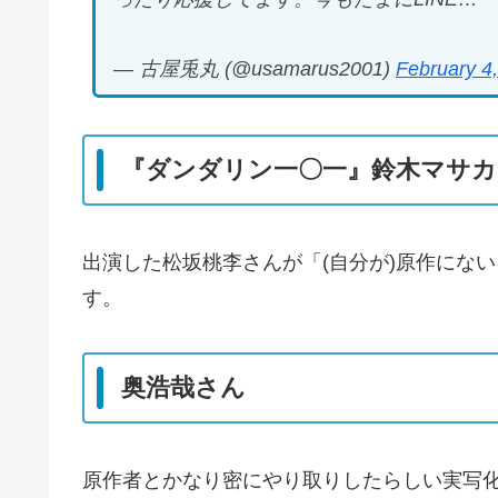
— 古屋兎丸 (@usamarus2001)
February 4
『ダンダリン一〇一』鈴木マサ
出演した松坂桃李さんが「(自分が)原作にな
す。
奥浩哉さん
原作者とかなり密にやり取りしたらしい実写