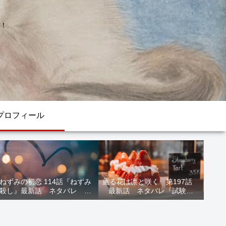
！
プロフィール
ねずみの初恋 114話『ねずみ
薫る花は凛と咲く 第197話
殺し』最新話 ネタバレ 水
最新話 ネタバレ『試験結
鳥死亡 鯆を殺すか
果』