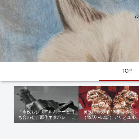
お
TOP
『今夜もシリアルキラーと待
黄泉のツガイ 13巻 ネタバレ
ち合わせ』原作ネタバレ 断
（49話〜52話）アサとユル
髪オブジェ殺人事件 犯人の
家出！西ノ村の真実とヒカ
正体や結末を解説
の決意を解説