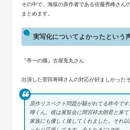
その中で、海猿の原作者である佐藤秀峰さん
まとめます。
実写化についてよかったという
『帝一の國』古屋兎丸さん
出演した菅田将暉さんの対応が好ましかった
原作リスペクト問題が騒がれてる昨今です
暉くん。彼は展覧会に間宮祥太朗君と来て
家族にも優しく接してくれました。それ以
ったり応援してます。今もたまにLINE…