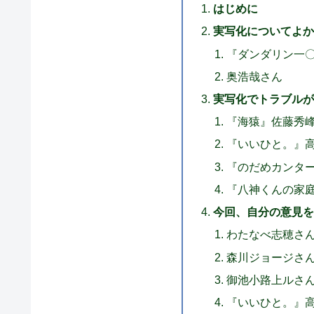
はじめに
実写化についてよか
『ダンダリン一
奥浩哉さん
実写化でトラブルが
『海猿』佐藤秀
『いいひと。』
『のだめカンタ
『八神くんの家
今回、自分の意見を
わたなべ志穂さ
森川ジョージさ
御池小路上ルさ
『いいひと。』