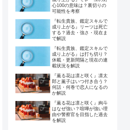
心100の意味は？裏切りの
可能性を考察
『転生貴族、鑑定スキルで
成り上がる』リーツは死亡
する？過去・強さ・現在ま
で解説
『転生貴族、鑑定スキルで
成り上がる』は打ち切り？
休載・更新間隔と現在の連
載状況を解説
『薫る花は凛と咲く』凛太
郎と薫子はいつ付き合う？
何話・何巻で恋人になるの
か解説
『薫る花は凛と咲く』絢斗
はなぜ強い？喧嘩が強い理
由や警察官を目指した過去
を解説