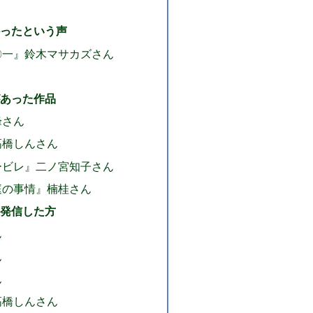
ったという声
〇一』鈴木マサカズさん
あった作品
峰さん
高橋しんさん
ービレ』二ノ宮知子さん
庭の事情』楠桂さん
発信した方
ん
ん
ん
高橋しんさん