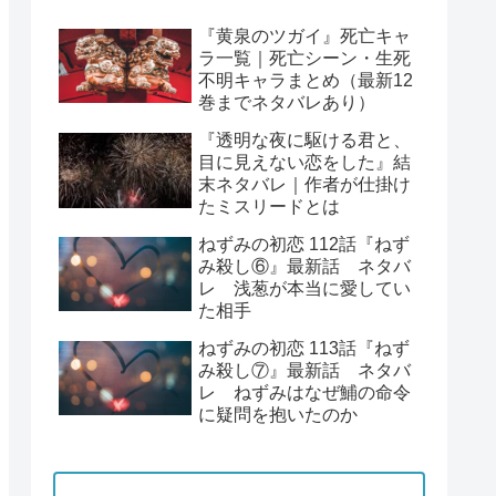
『黄泉のツガイ』死亡キャ
ラ一覧｜死亡シーン・生死
不明キャラまとめ（最新12
巻までネタバレあり）
『透明な夜に駆ける君と、
目に見えない恋をした』結
末ネタバレ｜作者が仕掛け
たミスリードとは
ねずみの初恋 112話『ねず
み殺し⑥』最新話 ネタバ
レ 浅葱が本当に愛してい
た相手
ねずみの初恋 113話『ねず
み殺し⑦』最新話 ネタバ
レ ねずみはなぜ鯆の命令
に疑問を抱いたのか