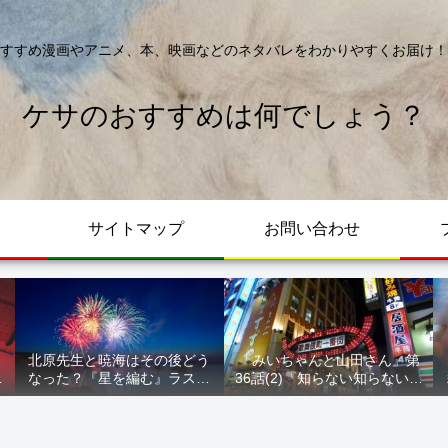
すすめ漫画やアニメ、本、映画などのネタバレをわかりやすくお届け！
ケサのおすすめは何でしょう？
サイトマップ
お問い合わせ
北原先生と暁海はその後どう
『みいちゃんと山田さん』第
が
なった？『星を編む』ラスト
36話(2)『知らない知らない知
ル
をネタバレ解説
らない』最新話 ネタバレ 犯
人確定 次回最終回