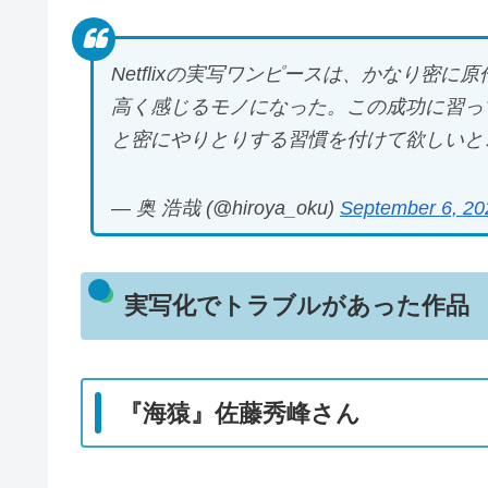
Netflixの実写ワンピースは、かなり密
高く感じるモノになった。この成功に習っ
と密にやりとりする習慣を付けて欲しいと
— 奥 浩哉 (@hiroya_oku)
September 6, 20
実写化でトラブルがあった作品
『海猿』佐藤秀峰さん