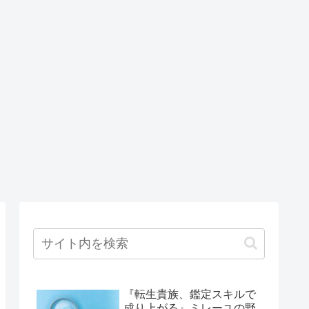
『転生貴族、鑑定スキルで
成り上がる』ミレーユの野