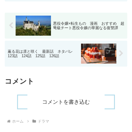
返っていきます。2人のなれそめや、周囲
の人間関係を知る...
悪役令嬢×転生もの 漫画 おすすめ 超
弩級チート悪役令嬢の華麗なる復讐譚
薫る花は凛と咲く 最新話 ネタバレ
123話 124話 125話 126話
コメント
コメントを書き込む
ホーム
ドラマ