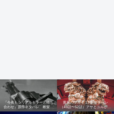
『今夜もシリアルキラーと待ち
黄泉のツガイ 13巻 ネタバレ
合わせ』原作ネタバレ 断髪オ
（49話〜52話）アサとユルが家
ブジェ殺人事件 犯人の正体や
出！西ノ村の真実とヒカルの決