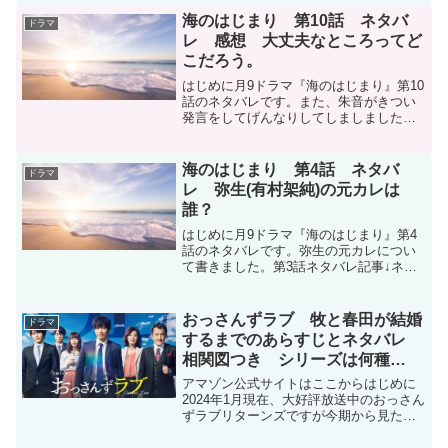
がわかります。広告で見た…女の子とお
海のはじまり 第10話 ネタバ
ドラマ
母さんがスーパーで買...
レ 感想 大丈夫なところってど
こだろう。
はじめに月9ドラマ『海のはじまり』第10
話のネタバレです。また、朱音がきつい
発言をしてげんなりしてしましました。
アマゾン公式でお買い物はこちらへ第10
話ネタバレ←第9話ネタバレ名前家族でお
揃いにできるのが苗字で家族からもらう
海のはじまり 第4話 ネタバ
ドラマ
のが名前海 さん...
レ 弥生(有村架純)の元カレは
誰？
はじめに月9ドラマ『海のはじまり』第4
話のネタバレです。弥生の元カレについ
て書きました。第3話ネタバレ記事↓ネタ
バレ水季の両親の願い海辺で遊ぶ、海と
夏を見て水季が生きてたら…３人だった
らもと妄想する朱音と翔平。海と津野の
おっさんずラブ 牧と春田が結婚
ドラマ
関係海は津野に『夏く...
するまでのあらすじとネタバレ
相関図つき シリーズは何種
類？ 原作は？
アマゾン公式サイトはここからはじめに
2024年1月現在、大好評放送中のおっさん
ずラブリターンズですが今期から見たか
たのために、主人公春田創一と牧凌太が
どうやって出会い結婚に至ったのか振り