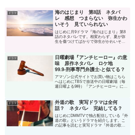
海のはじまり 第8話 ネタバ
ドラマ
レ 感想 つまらない 弥生かわ
いそう 見ていられない
はじめに月9ドラマ『海のはじまり』第8
話のネタバレです。相変わらず、夏が弥
生を傷つけてばかりで弥生がかわいそう
でした。アマゾン公式でお買い物はこち
らへ第8話ネタバレ←第7話ネタバレ夏は
フィルムカメラは父親の趣味だと思って
日曜劇場『アンチヒーロー』の意
ドラマ
た。ゆき子からそう聞...
味 原作ネタバレ ロケ地
99.9-刑事専門弁護士-と似てる？
アマゾン公式サイトでお買い物はこちら
へはじめにTBSで放送中の日曜劇場（毎
週日曜よる9時）『アンチヒーロー』につ
いて調べました。ドラマ内容日本の刑事
裁判での有罪率は99.9％と言われてい
る。長谷川博己演じる弁護士は、残り
外道の歌 実写ドラマは全何
ドラマ
0.1％に隠された「...
話？ ネタバレ 完結してる？
はじめにDMMTVで独占配信している『外
道の歌』というドラマを紹介します。こ
の記事を読むと実写ドラマ『外道の歌』
がどこで、いくら見られるのか。どんな
話なのか、何話あり、完結しているのか