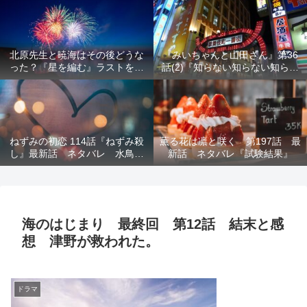
結末を解説
意を解説
北原先生と暁海はその後どうな
『みいちゃんと山田さん』第36
った？『星を編む』ラストをネ
話(2)『知らない知らない知らな
タバレ解説
い』最新話 ネタバレ 犯人確
定 次回最終回
ねずみの初恋 114話『ねずみ殺
薫る花は凛と咲く 第197話 最
し』最新話 ネタバレ 水鳥死
新話 ネタバレ『試験結果』
亡 鯆を殺すか
海のはじまり 最終回 第12話 結末と感
想 津野が救われた。
ドラマ