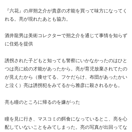
『六花』の岸朔之介が貴彦の才能を買って味方になってく
れる。亮が現れたあとも協力。
酒井龍男は美術コレクターで朔之介を通じて事情を知らず
に住処を提供
誘拐された子どもと知っても警察にいかなかったのはひと
つは亮に絵の才能があったから。亮が育児放棄されてたの
が見えたから（痩せてる、フケだらけ、布団があったかい
と泣く）亮は誘拐犯をみてるから雅彦に殺されるかも。
亮も瞳のところに帰るのを嫌がった
瞳を見に行き、マスコミの餌食になっているとこ、亮を心
配していないことをみてしまった。亮の写真が出回ってな