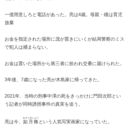
一億用意しろと電話があった。亮は4歳。母親・瞳は育児
放棄
お金を指定された場所に茂が置きにいくが結局警察のミス
で犯人は捕まらない。
お金は置いた場所から第三者に拾われ交番に届けられた。
3年後、7歳になった亮が木島家に帰ってきた。
2021年、当時の刑事中澤の死をきっかけに門田次郎とい
う記者が同時誘拐事件の真実を追う。
きさらぎしゅう
亮は今、
如月脩
という人気写実画家になっていた。