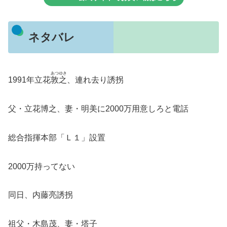
ネタバレ
あつゆき
1991年立花
敦之
、連れ去り誘拐
父・立花博之、妻・明美に2000万用意しろと電話
総合指揮本部「Ｌ１」設置
2000万持ってない
同日、内藤亮誘拐
祖父・木島茂、妻・塔子