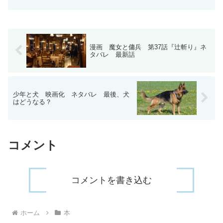
す。「ファイア」と「ドーム」という言
葉だけを見ると、火災や災害を連想しま
すが、実際の物語で描かれ...
漫画 魔女と傭兵 第37話『辻斬り』ネ
タバレ 最新話
少年と犬 映画化 ネタバレ 最後、犬
はどうなる？
コメント
コメントを書き込む
ホーム
本