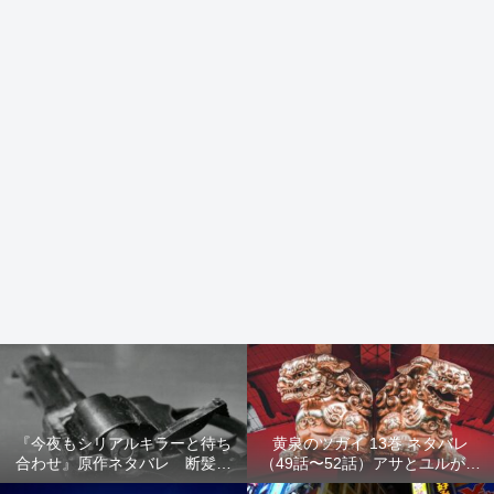
『今夜もシリアルキラーと待ち
黄泉のツガイ 13巻 ネタバレ
合わせ』原作ネタバレ 断髪オ
（49話〜52話）アサとユルが家
ブジェ殺人事件 犯人の正体や
出！西ノ村の真実とヒカルの決