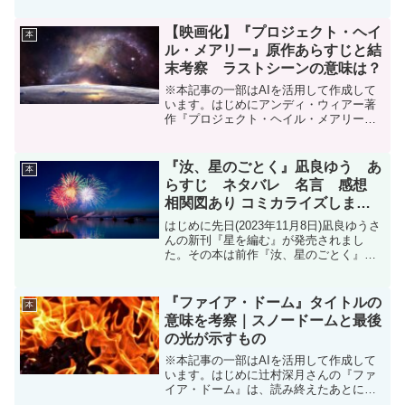
る。月に一度の読書会〈坂の途中で本を
読む会〉は今年で20年目を迎える。店長
【映画化】『プロジェクト・ヘイ
本
の安田松生は、28歳。...
ル・メアリー』原作あらすじと結
末考察 ラストシーンの意味は？
※本記事の一部はAIを活用して作成して
います。はじめにアンディ・ウィアー著
作『プロジェクト・ヘイル・メアリー』
上下巻のネタバレです。アンディ・ウィ
アーといえば『火星の人』で知られるSF
作家だが、『プロジェクト・ヘイル・メ
『汝、星のごとく』凪良ゆう あ
本
アリー』は、その集大...
らすじ ネタバレ 名言 感想
相関図あり コミカライズしまし
た！
はじめに先日(2023年11月8日)凪良ゆうさ
んの新刊『星を編む』が発売されまし
た。その本は前作『汝、星のごとく』の
続編です。そのため『汝、星のごとく』
を読み返し登場人物とあらすじ、名言を
まとめました。『星を編む』を読む前に
『ファイア・ドーム』タイトルの
本
このブログを読む...
意味を考察｜スノードームと最後
の光が示すもの
※本記事の一部はAIを活用して作成して
います。はじめに辻村深月さんの『ファ
イア・ドーム』は、読み終えたあとに改
めてタイトルを見返したくなる作品で