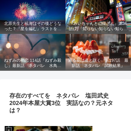
結末を解説
意を解説
北原先生と暁海はその後どうな
『みいちゃんと山田さん』第36
った？『星を編む』ラストをネ
話(2)『知らない知らない知らな
タバレ解説
い』最新話 ネタバレ 犯人確
定 次回最終回
ねずみの初恋 114話『ねずみ殺
薫る花は凛と咲く 第197話 最
し』最新話 ネタバレ 水鳥死
新話 ネタバレ『試験結果』
亡 鯆を殺すか
存在のすべてを ネタバレ 塩田武史
2024年本屋大賞3位 実話なの？元ネタ
は？
本