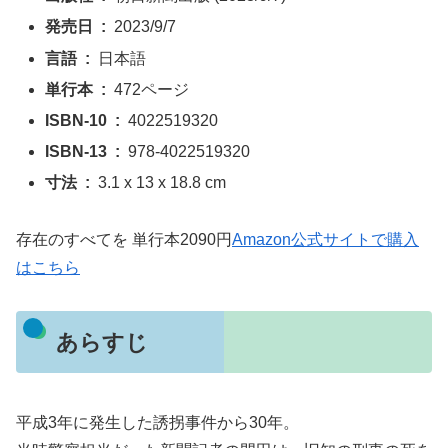
発売日 ‏ : ‎
2023/9/7
言語 ‏ : ‎
日本語
単行本 ‏ : ‎
472ページ
ISBN-10 ‏ : ‎
4022519320
ISBN-13 ‏ : ‎
978-4022519320
寸法 ‏ : ‎
3.1 x 13 x 18.8 cm
存在のすべてを 単行本2090円
Amazon公式サイトで購入
はこちら
あらすじ
平成3年に発生した誘拐事件から30年。