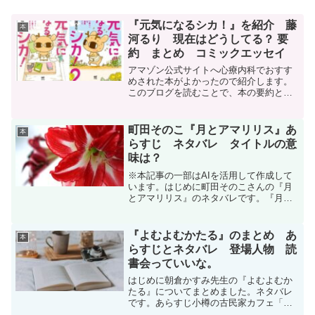
『元気になるシカ！』を紹介 藤
本
河るり 現在はどうしてる？ 要
約 まとめ コミックエッセイ
アマゾン公式サイトへ心療内科でおすす
めされた本がよかったので紹介します。
このブログを読むことで、本の要約と作
者藤河るりさんの現在が分かります。は
じめにこの本は、ひとり暮らしのアラフ
ォー女性がある日突然癌を告知されると
町田そのこ『月とアマリリス』あ
本
ころから物語が始まります...
らすじ ネタバレ タイトルの意
味は？
※本記事の一部はAIを活用して作成して
います。はじめに町田そのこさんの『月
とアマリリス』のネタバレです。『月と
アマリリス』作品概要町田そのこ（まち
だ そのこ）による最新長編小説『月とア
マリリス』は、2025年2月27日に小学館
『よむよむかたる』のまとめ あ
本
から刊行された...
らすじとネタバレ 登場人物 読
書会っていいな。
はじめに朝倉かすみ先生の『よむよむか
たる』についてまとめました。ネタバレ
です。あらすじ小樽の古民家カフェ「喫
茶シトロン」には今日も老人たちが集ま