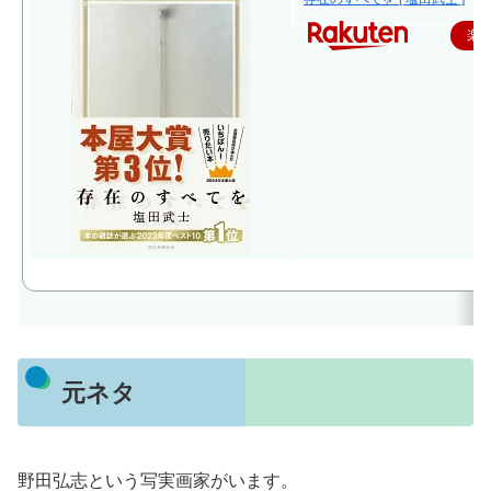
楽
元ネタ
野田弘志という写実画家がいます。