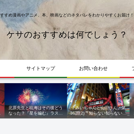
すすめ漫画やアニメ、本、映画などのネタバレをわかりやすくお届け！
ケサのおすすめは何でしょう？
サイトマップ
お問い合わせ
北原先生と暁海はその後どう
『みいちゃんと山田さん』第
が
なった？『星を編む』ラスト
36話(2)『知らない知らない知
ル
をネタバレ解説
らない』最新話 ネタバレ 犯
人確定 次回最終回