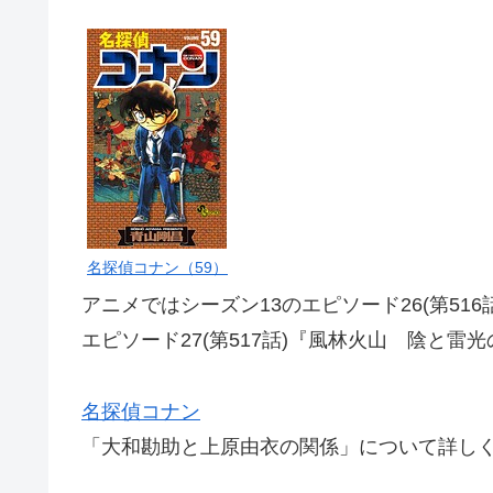
名探偵コナン（59）
アニメではシーズン13のエピソード26(第51
エピソード27(第517話)『風林火山 陰と雷
名探偵コナン
「大和勘助と上原由衣の関係」について詳し