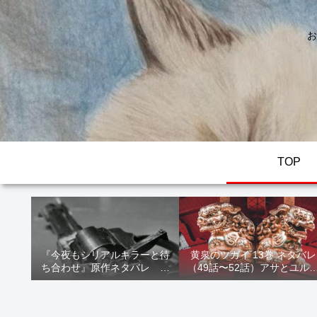
お
TOP
『今夜もシリアルキラーと待
黄泉のツガイ 13巻 ネタバレ
ち合わせ』原作ネタバレ 断
（49話〜52話）アサとユル
髪オブジェ殺人事件 犯人の
家出！西ノ村の真実とヒカ
正体や結末を解説
の決意を解説