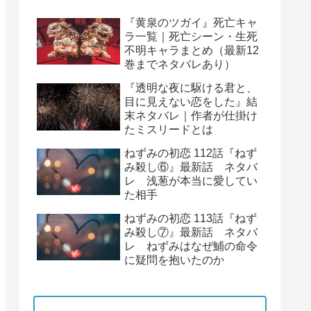
『黄泉のツガイ』死亡キャ
ラ一覧｜死亡シーン・生死
不明キャラまとめ（最新12
巻までネタバレあり）
『透明な夜に駆ける君と、
目に見えない恋をした』結
末ネタバレ｜作者が仕掛け
たミスリードとは
ねずみの初恋 112話『ねず
み殺し⑥』最新話 ネタバ
レ 浅葱が本当に愛してい
た相手
ねずみの初恋 113話『ねず
み殺し⑦』最新話 ネタバ
レ ねずみはなぜ鯆の命令
に疑問を抱いたのか