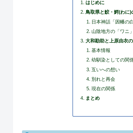
はじめに
鳥取県と鮫・鰐(わに)
日本神話「因幡の
山陰地方の「ワニ
大和勘助と上原由衣
基本情報
幼馴染としての関
互いへの想い
別れと再会
現在の関係
まとめ