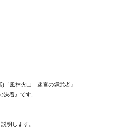
6話)『風林火山 迷宮の鎧武者』
光の決着』です。
く説明します。