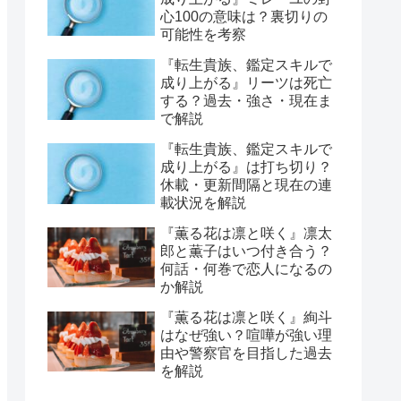
心100の意味は？裏切りの
可能性を考察
『転生貴族、鑑定スキルで
成り上がる』リーツは死亡
する？過去・強さ・現在ま
で解説
『転生貴族、鑑定スキルで
成り上がる』は打ち切り？
休載・更新間隔と現在の連
載状況を解説
『薫る花は凛と咲く』凛太
郎と薫子はいつ付き合う？
何話・何巻で恋人になるの
か解説
『薫る花は凛と咲く』絢斗
はなぜ強い？喧嘩が強い理
由や警察官を目指した過去
を解説