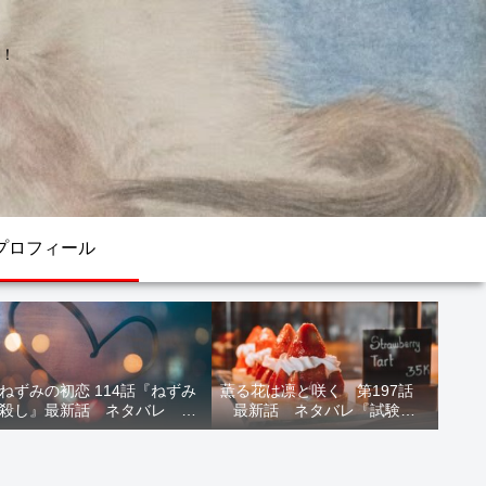
！
プロフィール
ねずみの初恋 114話『ねずみ
薫る花は凛と咲く 第197話
殺し』最新話 ネタバレ 水
最新話 ネタバレ『試験結
鳥死亡 鯆を殺すか
果』