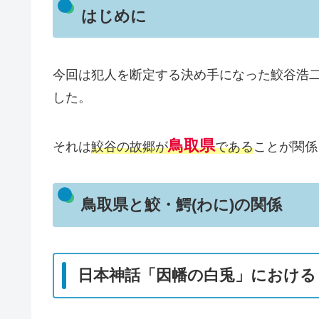
はじめに
今回は犯人を断定する決め手になった鮫谷浩二
した。
鳥取県
それは
鮫谷の故郷が
である
ことが関係
鳥取県と鮫・鰐(わに)の関係
日本神話「因幡の白兎」における