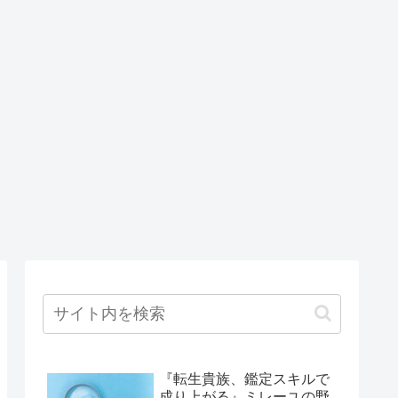
『転生貴族、鑑定スキルで
成り上がる』ミレーユの野