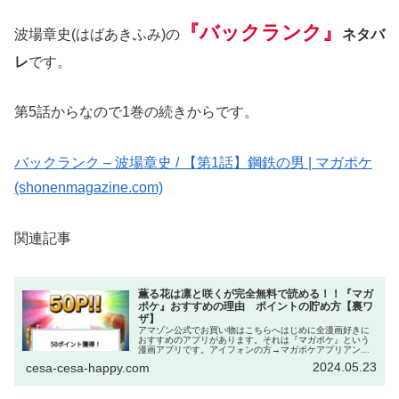
『バックランク』
波場章史(はばあきふみ)の
ネタバ
レ
です。
第5話からなので1巻の続きからです。
バックランク – 波場章史 / 【第1話】鋼鉄の男 | マガポケ
(shonenmagazine.com)
関連記事
薫る花は凛と咲くが完全無料で読める！！『マガ
ポケ』おすすめの理由 ポイントの貯め方【裏ワ
ザ】
アマゾン公式でお買い物はこちらへはじめに全漫画好きに
おすすめのアプリがあります。それは『マガポケ』という
漫画アプリです。アイフォンの方→マガポケアプリアンド
ロイドの方→マガポケアプリWeb→マガポケ｜少年マガジ
2024.05.23
cesa-cesa-happy.com
ン公式無料漫画アプリ このアプ...