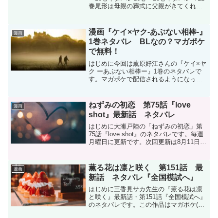
巻尾形は母親の葬式に父親がきてくれる
ように母親を殺したでも父親は来なかっ
た本妻との間に生まれた花沢勇作うざか
っただろうな〜まぁ殺してるけど。父親
漫画『ケイ×ヤク‐あぶない相棒‐』
漫画
も殺した？鶴見...
1巻ネタバレ BLなの？マガポケ
で無料！
はじめに今回は薫原好江さんの『ケイ×ヤ
ク ーあぶない相棒ー』1巻のネタバレで
す。マガポケで配信されるようになった
ので無料で読めます。ケイ×ヤク ーあぶ
ない相棒ー - 薫原好江 / 【第1話(1)】出会
い | マガポケ (shonenmaga...
ねずみの初恋 第75話『love
漫画
shot』最新話 ネタバレ
はじめに大瀬戸陸の「ねずみの初恋」第
75話『love shot』のネタバレです。毎週
月曜日に更新です。次回更新は8月11日予
定です。ねずみの初恋 | 【第75話】love
shot / マガポケ | 少年マガジン公式無料漫
画アプリねずみの初...
薫る花は凛と咲く 第151話 最
漫画
新話 ネタバレ『全国模試へ』
はじめに三香見サカ先生の『薫る花は凛
と咲く』最新話・第151話『全国模試へ』
のネタバレです。この作品はマガポケ(マ
ガジンポケット)オリジナル作品で毎週木