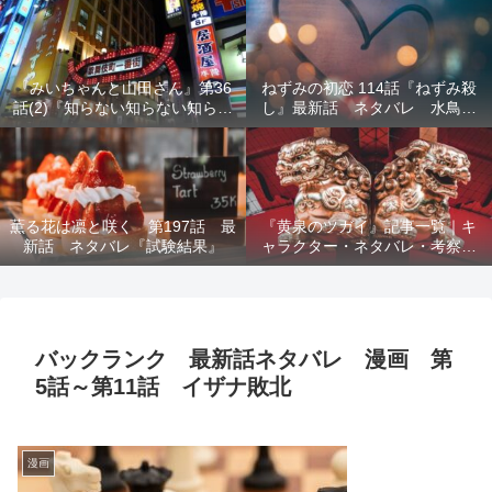
結末を解説
『みいちゃんと山田さん』第36
ねずみの初恋 114話『ねずみ殺
話(2)『知らない知らない知らな
し』最新話 ネタバレ 水鳥死
い』最新話 ネタバレ 犯人確
亡 鯆を殺すか
定 次回最終回
薫る花は凛と咲く 第197話 最
『黄泉のツガイ』記事一覧｜キ
新話 ネタバレ『試験結果』
ャラクター・ネタバレ・考察・
死亡キャラまとめ【完全ガイ
ド】
バックランク 最新話ネタバレ 漫画 第
5話～第11話 イザナ敗北
漫画