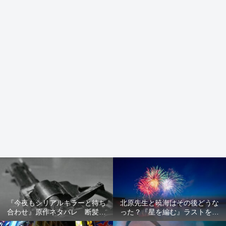
『今夜もシリアルキラーと待ち
北原先生と暁海はその後どうな
合わせ』原作ネタバレ 断髪オ
った？『星を編む』ラストをネ
ブジェ殺人事件 犯人の正体や
タバレ解説