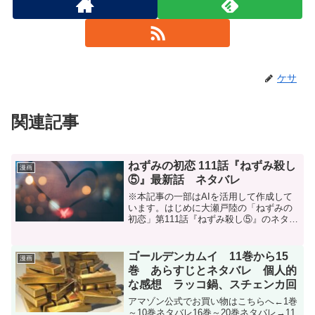
ケサ
関連記事
ねずみの初恋 111話『ねずみ殺し
漫画
⑤』最新話 ネタバレ
※本記事の一部はAIを活用して作成して
います。はじめに大瀬戸陸の「ねずみの
初恋」第111話『ねずみ殺し⑤』のネタバ
レです。「ねずみの初恋」は毎週月曜日
に発売のヤングマガジンにて連載中で
す。次号発売は2026年7月13日予定で
ゴールデンカムイ 11巻から15
漫画
す。掲載誌↓ヤン...
巻 あらすじとネタバレ 個人的
な感想 ラッコ鍋、スチェンカ回
アマゾン公式でお買い物はこちらへ←1巻
～10巻ネタバレ16巻～20巻ネタバレ→11