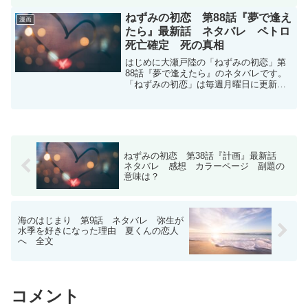
曜日に更新です。次回更新は５月29日木
曜日予定です。現在、コミックスは16巻
ねずみの初恋 第88話『夢で逢え
漫画
まで発売中で...
たら』最新話 ネタバレ ペトロ
死亡確定 死の真相
はじめに大瀬戸陸の「ねずみの初恋」第
88話『夢で逢えたら』のネタバレです。
「ねずみの初恋」は毎週月曜日に更新で
す。次回更新は12月1日予定です。ねずみ
の初恋 | 【第88話】夢で逢えたら / マガ
ポケ | 少年マガジン公式無料漫画アプリ
ねず...
ねずみの初恋 第38話『計画』最新話
ネタバレ 感想 カラーページ 副題の
意味は？
海のはじまり 第9話 ネタバレ 弥生が
水季を好きになった理由 夏くんの恋人
へ 全文
コメント