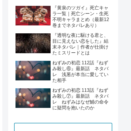
『黄泉のツガイ』死亡キャ
ラ一覧｜死亡シーン・生死
不明キャラまとめ（最新12
巻までネタバレあり）
『透明な夜に駆ける君と、
目に見えない恋をした』結
末ネタバレ｜作者が仕掛け
たミスリードとは
ねずみの初恋 112話『ねず
み殺し⑥』最新話 ネタバ
レ 浅葱が本当に愛してい
た相手
ねずみの初恋 113話『ねず
み殺し⑦』最新話 ネタバ
レ ねずみはなぜ鯆の命令
に疑問を抱いたのか