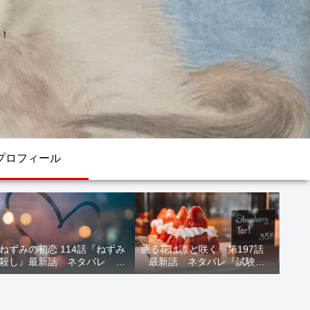
！
プロフィール
ねずみの初恋 114話『ねずみ
薫る花は凛と咲く 第197話
殺し』最新話 ネタバレ 水
最新話 ネタバレ『試験結
鳥死亡 鯆を殺すか
果』