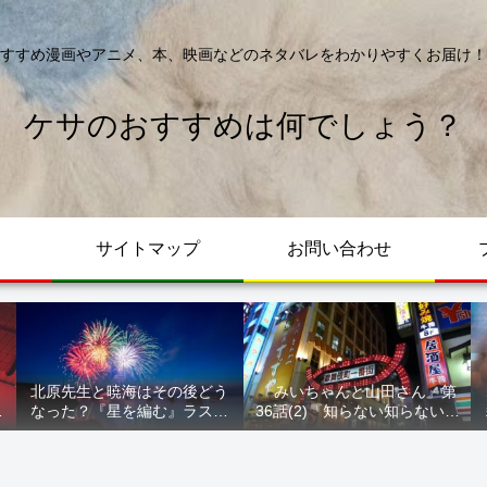
すすめ漫画やアニメ、本、映画などのネタバレをわかりやすくお届け！
ケサのおすすめは何でしょう？
サイトマップ
お問い合わせ
北原先生と暁海はその後どう
『みいちゃんと山田さん』第
が
なった？『星を編む』ラスト
36話(2)『知らない知らない知
ル
をネタバレ解説
らない』最新話 ネタバレ 犯
人確定 次回最終回