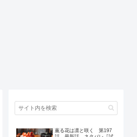
薫る花は凛と咲く 第197
話 最新話 ネタバレ『試