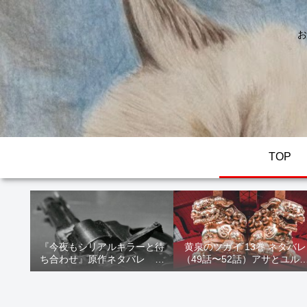
お
TOP
『今夜もシリアルキラーと待
黄泉のツガイ 13巻 ネタバレ
ち合わせ』原作ネタバレ 断
（49話〜52話）アサとユル
髪オブジェ殺人事件 犯人の
家出！西ノ村の真実とヒカ
正体や結末を解説
の決意を解説