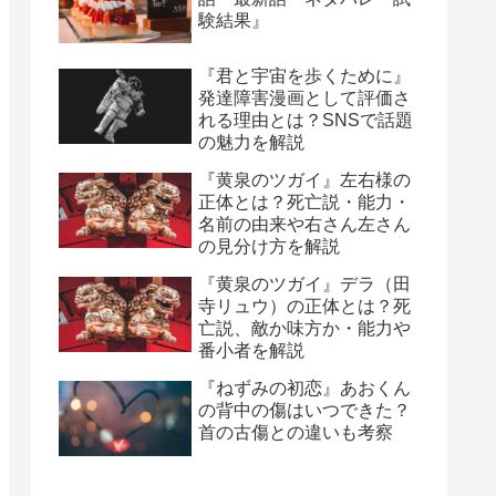
験結果』
『君と宇宙を歩くために』
発達障害漫画として評価さ
れる理由とは？SNSで話題
の魅力を解説
『黄泉のツガイ』左右様の
正体とは？死亡説・能力・
名前の由来や右さん左さん
の見分け方を解説
『黄泉のツガイ』デラ（田
寺リュウ）の正体とは？死
亡説、敵か味方か・能力や
番小者を解説
『ねずみの初恋』あおくん
の背中の傷はいつできた？
首の古傷との違いも考察