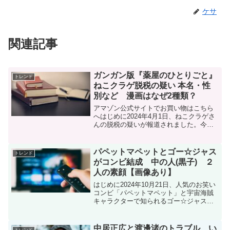
ケサ
関連記事
ガンガン版『薬屋のひとりごと』
トレンド
ねこクラゲ脱税の疑い 本名・性
別など 漫画はなぜ2種類？
アマゾン公式サイトでお買い物はこちら
へはじめに2024年4月1日、ねこクラゲさ
んの脱税の疑いが報道されました。今回
はそのニュースについて掘り下げていき
ます。報道内容漫画家「ねこクラゲ」氏
を告発 4700万円脱税疑い、福岡所得約2
パペットマペットとゴー☆ジャス
トレンド
億6千万円を...
がコンビ結成 中の人(黒子) ２
人の素顔【画像あり】
はじめに2024年10月21日、人気のお笑い
コンビ「パペットマペット」と宇宙海賊
キャラクターで知られるゴー☆ジャスが
新たにコンビを結成することを公式に発
表しました。それぞれの素顔を調べてみ
ました。新コンビ名新コンビ名は『レジ
中居正広と渡邊渚のトラブル い
トレンド