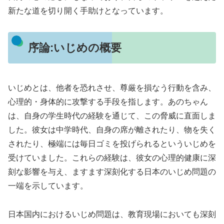
新たな道を切り開く手助けとなっています。
序論:いじめの概要
いじめとは、他者を恐れさせ、尊厳を損なう行動を含み、
心理的・身体的に攻撃する手段を指します。あのちゃん
は、自身の学生時代の経験を通じて、この脅威に直面しま
した。彼女は中学時代、自身の席が離されたり、物を失く
されたり、極端には毎日ゴミを投げられるといういじめを
受けていました。これらの経験は、彼女の心理的健康に深
刻な影響を与え、ますます深刻化する日本のいじめ問題の
一端を示しています。
日本国内におけるいじめ問題は、教育現場においても深刻