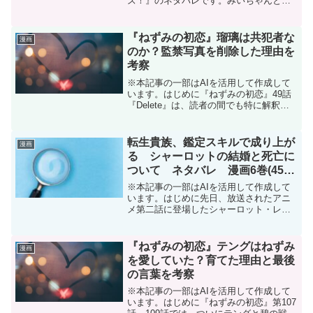
ズ！』のネタバレです。みいちゃんと山
田さんはマガポケ(マガジンポケット)オリ
ジナル作品で隔週日曜日に更新です。次
回更新は1月11日予定です。コミックスは
『ねずみの初恋』瑠璃は共犯者な
漫画
現在5巻(22...
のか？監禁写真を削除した理由を
考察
※本記事の一部はAIを活用して作成して
います。はじめに『ねずみの初恋』49話
『Delete』は、読者の間でも特に解釈が
分かれるエピソードです。この回で瑠璃
は、監禁されているねずみの写真を発見
しながらも、その写真を削除しました。
転生貴族、鑑定スキルで成り上が
漫画
それ以降、瑠璃...
る シャーロットの結婚と死亡に
ついて ネタバレ 漫画6巻(45話
～53話)
※本記事の一部はAIを活用して作成して
います。はじめに先日、放送されたアニ
メ第二話に登場したシャーロット・レイ
ス。彼女について検索された方は、『死
亡』や『結婚』の文字が予測変換にある
ことに気が付いたでしょう。この記事で
『ねずみの初恋』テングはねずみ
漫画
はそのことについてまと...
を愛していた？育てた理由と最後
の言葉を考察
※本記事の一部はAIを活用して作成して
います。はじめに『ねずみの初恋』第107