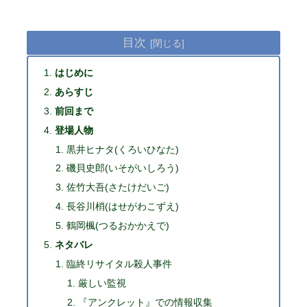
目次
はじめに
あらすじ
前回まで
登場人物
黒井ヒナタ(くろいひなた)
磯貝史郎(いそがいしろう)
佐竹大吾(さたけだいご)
長谷川梢(はせがわこずえ)
鶴岡楓(つるおかかえで)
ネタバレ
臨終リサイタル殺人事件
厳しい監視
『アンクレット』での情報収集