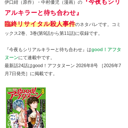
『今夜もシリ
伊口紺（原作）・中村優児（漫画）の
アルキラーと待ち合わせ』
臨終リサイタル殺人事件
のネタバレです。コミ
ックス2巻、3巻(第9話から第11話)に収録です。
『今夜もシリアルキラーと待ち合わせ』は
good！アフタ
ヌーン
にて連載中です。
最新話24話はgood！アフタヌーン 2026年8号 ［2026年7
月7日発売］に掲載です。