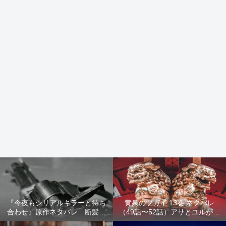
『今夜もシリアルキラーと待ち
黄泉のツガイ 13巻 ネタバレ
合わせ』原作ネタバレ 断髪オ
（49話〜52話）アサとユルが家
ブジェ殺人事件 犯人の正体や
出！西ノ村の真実とヒカルの決