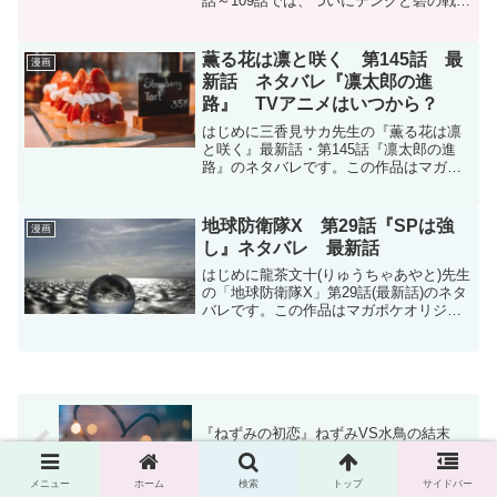
話～109話では、ついにテングと碧の戦い
に決着がつきました。これまでテングは
冷酷な殺し屋組織の幹部として描かれて
きましたが、最期の描写を見て「本当に
薫る花は凛と咲く 第145話 最
漫画
ねずみを道具と...
新話 ネタバレ『凛太郎の進
路』 TVアニメはいつから？
はじめに三香見サカ先生の『薫る花は凛
と咲く』最新話・第145話『凛太郎の進
路』のネタバレです。この作品はマガポ
ケ(マガジンポケット)オリジナル作品で毎
週木曜日に更新です。次回更新は4月10日
木曜日予定です。現在、コミックスは15
地球防衛隊X 第29話『SPは強
漫画
巻まで発売中...
し』ネタバレ 最新話
はじめに龍茶文十(りゅうちゃあやと)先生
の「地球防衛隊X」第29話(最新話)のネタ
バレです。この作品はマガポケオリジナ
ル作品で毎週月曜日に更新です。地球防
衛隊X - 龍茶文十 / 【第29話】SPは強し |
マガポケ現在コミックスは2巻まで...
『ねずみの初恋』ねずみVS水鳥の結末
は？最後に生き残るのは誰か考察
メニュー
ホーム
検索
トップ
サイドバー