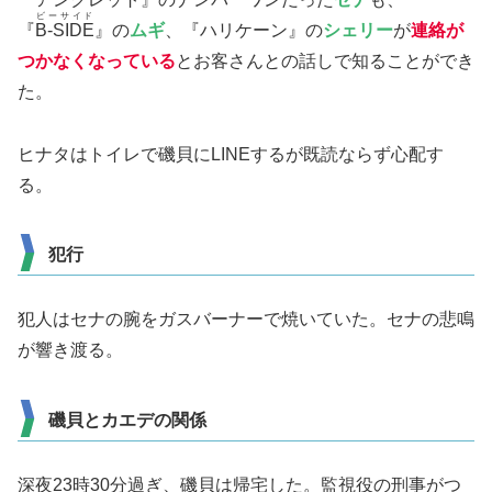
ビーサイド
『
B-SIDE
』の
ムギ
、『ハリケーン』の
シェリー
が
連絡が
つかなくなっている
とお客さんとの話しで知ることができ
た。
ヒナタはトイレで磯貝にLINEするが既読ならず心配す
る。
犯行
犯人はセナの腕をガスバーナーで焼いていた。セナの悲鳴
が響き渡る。
磯貝とカエデの関係
深夜23時30分過ぎ、磯貝は帰宅した。監視役の刑事がつ