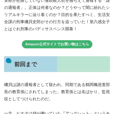
警察が把握していない連続殺人犯を捕らえて通報する「謎
の通報者」。正体は何者なのか？どうやって闇に紛れたシ
リアルキラーに辿り着くのか？目的を果たすべく、生活安
全課の刑事磯貝史郎がその行方を追っていた！第六感女子
とはぐれ刑事のバディサスペンス開幕！
Amazon公式サイトでお買い物はこちら
前回まで
磯貝は謎の通報者として疑われ、同期である鶴岡楓巡査部
長の教育係にされてしまった。教育係とは名ばかり、監視
役としてつけられたのだ。
一方、ヒナタは姉が働いていた『アンクレット』というキ