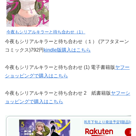
今夜もシリアルキラーと待ち合わせ（1）
今夜もシリアルキラーと待ち合わせ（１） (アフタヌーン
コミックス)792円
kindle版購入はこちら
今夜もシリアルキラーと待ち合わせ (1) 電子書籍版
ヤフー
ショッピングで購入はこちら
今夜もシリアルキラーと待ち合わせ 2 紙書籍版
ヤフーシ
ョッピングで購入はこちら
[6月下旬より発送予定][新品]今
楽