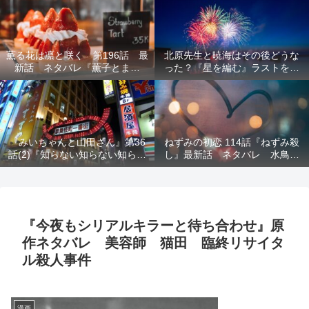
結末を解説
意を解説
薫る花は凛と咲く 第196話 最
北原先生と暁海はその後どうな
新話 ネタバレ『薫子とまど
った？『星を編む』ラストをネ
か』
タバレ解説
『みいちゃんと山田さん』第36
ねずみの初恋 114話『ねずみ殺
話(2)『知らない知らない知らな
し』最新話 ネタバレ 水鳥死
い』最新話 ネタバレ 犯人確
亡 鯆を殺すか
定 次回最終回
『今夜もシリアルキラーと待ち合わせ』原
作ネタバレ 美容師 猫田 臨終リサイタ
ル殺人事件
漫画