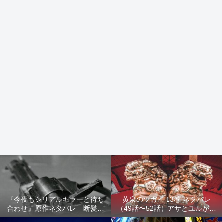
『今夜もシリアルキラーと待ち
黄泉のツガイ 13巻 ネタバレ
合わせ』原作ネタバレ 断髪オ
（49話〜52話）アサとユルが家
ブジェ殺人事件 犯人の正体や
出！西ノ村の真実とヒカルの決