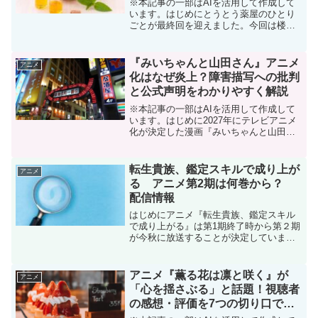
※本記事の一部はAIを活用して作成して
います。はじめにとうとう薬屋のひとり
ごとが最終回を迎えました。今回は楼蘭
の最期について書いていきます。楼蘭は
死亡した？楼蘭は2期23話(47話)で撃たれ
ましたが、そのまま砦から落ち遺体は発
『みいちゃんと山田さん』アニメ
アニメ
見されませんで...
化はなぜ炎上？障害描写への批判
と公式声明をわかりやすく解説
※本記事の一部はAIを活用して作成して
います。はじめに2027年にテレビアニメ
化が決定した漫画『みいちゃんと山田さ
ん』。累計280万部を突破した人気作です
が、アニメ化発表後にはX（旧Twitter）を
中心に「障害描写が偏見を助長するので
転生貴族、鑑定スキルで成り上が
アニメ
はな...
る アニメ第2期は何巻から？
配信情報
はじめにアニメ『転生貴族、鑑定スキル
で成り上がる』は第1期終了時から第２期
が今秋に放送することが決定していまし
た。その放送情報が解禁されたので、そ
の内容とアニメ第1期をおさらいしていき
ます。この記事を読めば第2期がより楽し
アニメ『薫る花は凛と咲く』が
アニメ
めるようになります...
「心を揺さぶる」と話題！視聴者
の感想・評価を7つの切り口で徹
底解説【第1〜5話】