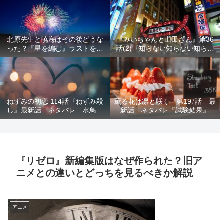
結末を解説
意を解説
北原先生と暁海はその後どうな
『みいちゃんと山田さん』第36
った？『星を編む』ラストをネ
話(2)『知らない知らない知らな
タバレ解説
い』最新話 ネタバレ 犯人確
定 次回最終回
ねずみの初恋 114話『ねずみ殺
薫る花は凛と咲く 第197話 最
し』最新話 ネタバレ 水鳥死
新話 ネタバレ『試験結果』
亡 鯆を殺すか
『リゼロ』新編集版はなぜ作られた？旧ア
ニメとの違いとどっちを見るべきか解説
アニメ