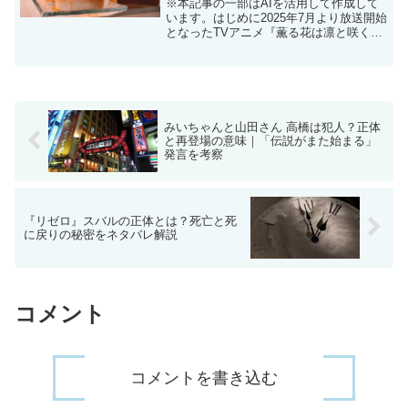
※本記事の一部はAIを活用して作成して
います。はじめに2025年7月より放送開始
となったTVアニメ『薫る花は凛と咲く』
（原作：三香見サカ、制作：
CloverWorks）は、静かな感動と優しさに
包まれた青春ラブストーリーとして話題
を集めていま...
みいちゃんと山田さん 高橋は犯人？正体
と再登場の意味｜「伝説がまた始まる」
発言を考察
『リゼロ』スバルの正体とは？死亡と死
に戻りの秘密をネタバレ解説
コメント
コメントを書き込む