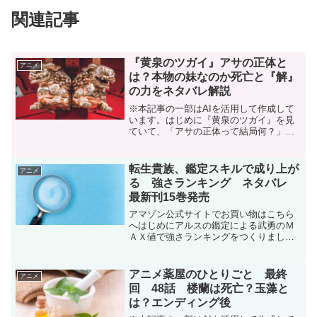
関連記事
『黄泉のツガイ』アサの正体と
アニメ
は？本物の妹なのか死亡と『解』
の力をネタバレ解説
※本記事の一部はAIを活用して作成して
います。はじめに『黄泉のツガイ』を見
ていて、「アサの正体って結局何？」
「本物の妹なの？」「一度死んだってど
ういうこと？」「“解”って何？」と気にな
った人は多いのではないでしょうか。ア
転生貴族、鑑定スキルで成り上が
アニメ
ニメ7話では、アサが...
る 強さランキング ネタバレ
最新刊15巻発売
アマゾン公式サイトでお買い物はこちら
へはじめにアルスの鑑定による武勇のＭ
ＡＸ値で強さランキングをつくりまし
た。純粋な力のみの武勇値。一番強い(Ｍ
ＡＸなので強くなる可能性)のは意外な人
物でした。強さランキング16位リシア・
アニメ薬屋のひとりごと 最終
アニメ
プレイド10ポイント...
回 48話 楼蘭は死亡？玉藻と
は？エンディング後