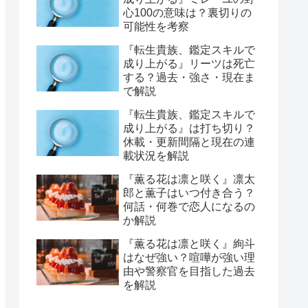
心100の意味は？裏切りの
可能性を考察
『転生貴族、鑑定スキルで
成り上がる』リーツは死亡
する？過去・強さ・現在ま
で解説
『転生貴族、鑑定スキルで
成り上がる』は打ち切り？
休載・更新間隔と現在の連
載状況を解説
『薫る花は凛と咲く』凛太
郎と薫子はいつ付き合う？
何話・何巻で恋人になるの
か解説
『薫る花は凛と咲く』絢斗
はなぜ強い？喧嘩が強い理
由や警察官を目指した過去
を解説