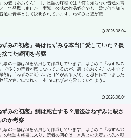
』の碧（あおくん）は、物語の序盤では「何も知らない普通の青
として登場しました。実際、公式の作品紹介でも、碧は何も知ら
普通の青年として説明されています。ねずみと碧が恋...
2026.08.04
ねずみの初恋』碧はねずみを本当に愛していた？復
を捨てた瞬間を考察
記事の一部はAIを活用して作成しています。はじめに『ねずみの
』で多くの読者が気になっているのが、碧（あおくん）の本心で
最初は「ねずみに近づいた目的がある人物」と思われていました
物語が進むにつれて、本当にねずみを愛していたよう...
2026.08.04
ねずみの初恋』鯆は死亡する？最後はねずみに殺さ
るのか考察
記事の一部はAIを活用して作成しています。はじめに『ねずみの
』の物語も終盤に入り、読者の関心は「水鳥との決着」の先へ移