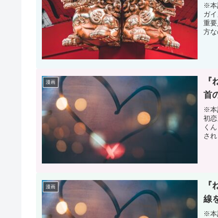
※本
ガイ
重要
方な
『
漫画
首
※本
初恋
くん
され
『
漫画
線
※本