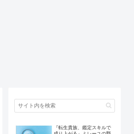
『転生貴族、鑑定スキルで
成り上がる』ミレーユの野