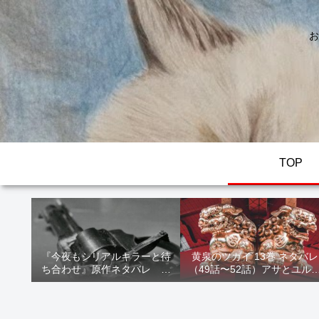
お
TOP
『今夜もシリアルキラーと待
黄泉のツガイ 13巻 ネタバレ
ち合わせ』原作ネタバレ 断
（49話〜52話）アサとユル
髪オブジェ殺人事件 犯人の
家出！西ノ村の真実とヒカ
正体や結末を解説
の決意を解説