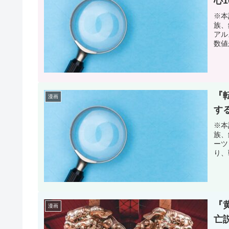
心
※本
族、
アル
数値
『
漫画
す
※本
族、
ーツ
り、
『
漫画
亡