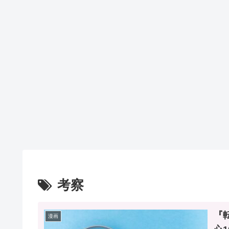
考察
『
漫画