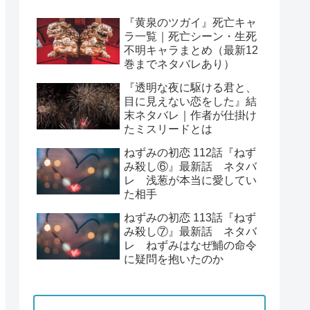
『黄泉のツガイ』死亡キャ
ラ一覧｜死亡シーン・生死
不明キャラまとめ（最新12
巻までネタバレあり）
『透明な夜に駆ける君と、
目に見えない恋をした』結
末ネタバレ｜作者が仕掛け
たミスリードとは
ねずみの初恋 112話『ねず
み殺し⑥』最新話 ネタバ
レ 浅葱が本当に愛してい
た相手
ねずみの初恋 113話『ねず
み殺し⑦』最新話 ネタバ
レ ねずみはなぜ鯆の命令
に疑問を抱いたのか