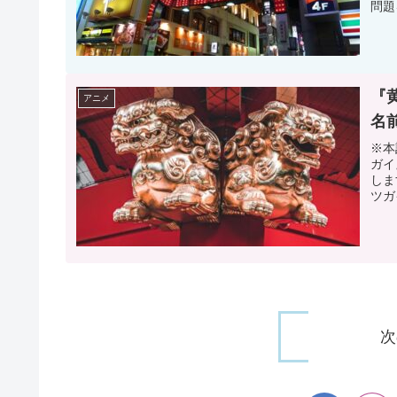
問題
『
アニメ
名
※本
ガイ
しま
ツガ
次