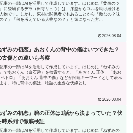
記事の一部はAIを活用して作成しています。はじめに『黄泉のツ
』に登場するデラ（田寺リュウ）は、序盤からユルを助け続ける
人物です。しかし、東村の関係者でもあることから「敵なの？味
の？」「何を考えている人物なの？」と気になった方...
2026.08.04
ねずみの初恋』あおくんの背中の傷はいつできた？
の古傷との違いも考察
記事の一部はAIを活用して作成しています。はじめに『ねずみの
』であおくん（白石碧）を検索すると、「あおくん 正体」「あお
 ペトロ」「あおくん 背中の傷」などが関連キーワードとして表示
ます。特に背中の傷は、物語の重要な伏線とし...
2026.08.04
ねずみの初恋』碧の正体は1話から決まっていた？伏
を時系列で徹底検証
記事の一部はAIを活用して作成しています。はじめに『ねずみの