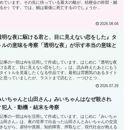
めています。その先に待っている最大の敵が、桔梗会の幹部・鯆
るか）です。では、鯆は最後に死亡するのでしょうか...
2026.08.04
透明な夜に駆ける君と、目に見えない恋をした』タ
トルの意味を考察「透明な夜」が示す本当の意味と
記事の一部はAIを活用して作成しています。はじめに『透明な夜
ける君と、目に見えない恋をした。』は、読み終えたあとにもう
タイトルを見返したくなる作品です。最初は雰囲気のあるタイト
と思っていましたが、ラストまで読むと、一つひとつ...
2026.07.29
みいちゃんと山田さん』みいちゃんはなぜ殺され
？犯人・動機・結末を考察
記事の一部はAIを活用して作成しています。はじめに『みいちゃ
山田さん』は、夜の世界で出会った山田さんとみいちゃんの交流
きながら、虐待や貧困、知的障害、搾取など、現代社会が抱える