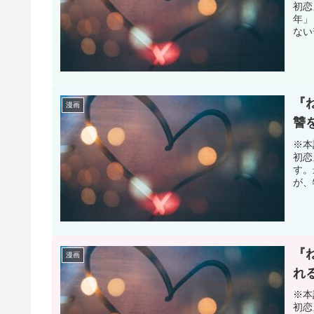
初恋
年」
ない
『
漫画
讐
※本
初恋
す。
が、
『
漫画
れ
※本
初恋