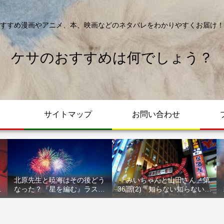
すすめ漫画やアニメ、本、映画などのネタバレをわかりやすくお届け！
ケサのおすすめは何でしょう？
サイトマップ
お問い合わせ
北原先生と暁海はその後どう
『みいちゃんと山田さん』第
が
なった？『星を編む』ラスト
36話(2)『知らない知らない知
ル
をネタバレ解説
らない』最新話 ネタバレ 犯
人確定 次回最終回