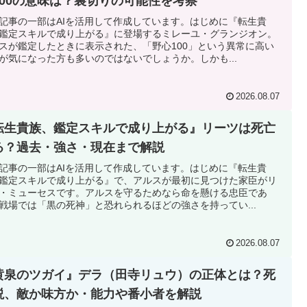
100の意味は？裏切りの可能性を考察
記事の一部はAIを活用して作成しています。はじめに『転生貴
鑑定スキルで成り上がる』に登場するミレーユ・グランジオン。
スが鑑定したときに表示された、「野心100」という異常に高い
が気になった方も多いのではないでしょうか。しかも...
2026.08.07
転生貴族、鑑定スキルで成り上がる』リーツは死亡
る？過去・強さ・現在まで解説
記事の一部はAIを活用して作成しています。はじめに『転生貴
鑑定スキルで成り上がる』で、アルスが最初に見つけた家臣がリ
・ミューセスです。アルスを守るためなら命を懸ける忠臣であ
戦場では「黒の死神」と恐れられるほどの強さを持ってい...
2026.08.07
黄泉のツガイ』デラ（田寺リュウ）の正体とは？死
説、敵か味方か・能力や番小者を解説