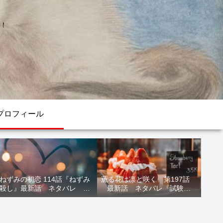
！
プロフィール
ねずみの初恋 114話『ねずみ
薫る花は凛と咲く 第197話
殺し』最新話 ネタバレ 水
最新話 ネタバレ『試験結
鳥死亡 鯆を殺すか
果』