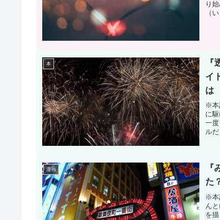
り始
（い
『
本
イ
は
※本
に駆
一度
ルだ
『
漫画
た
※本
んと
を描