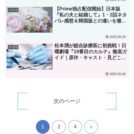
【Prime独占配信開始】日本版
ドラマ
『私の夫と結婚して』1・2話ネタ
バレ感想＆韓国版との違いを徹底
比較 原作は？
2025.06.29
松本潤が総合診療医に初挑戦！日
ドラマ
曜劇場『19番目のカルテ』徹底ガ
イド｜原作・キャスト・見どころ
を完全網羅
2025.06.28
次のページ
1
次
2
4