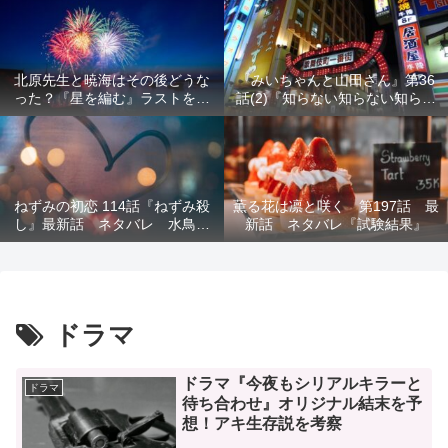
結末を解説
意を解説
北原先生と暁海はその後どうな
『みいちゃんと山田さん』第36
った？『星を編む』ラストをネ
話(2)『知らない知らない知らな
タバレ解説
い』最新話 ネタバレ 犯人確
定 次回最終回
ねずみの初恋 114話『ねずみ殺
薫る花は凛と咲く 第197話 最
し』最新話 ネタバレ 水鳥死
新話 ネタバレ『試験結果』
亡 鯆を殺すか
ドラマ
ドラマ『今夜もシリアルキラーと
ドラマ
待ち合わせ』オリジナル結末を予
想！アキ生存説を考察