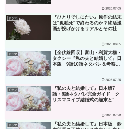
2026.07.05
『ひとりでしにたい』原作の結末
ドラマ
は“孤独死”で終わるのか？終活漫
画が投げかけるリアルとその社会
的意義【徹底考察】
2025.08.05
【全伏線回収】富山・利賀大橋・
ドラマ
タクシー『私の夫と結婚して』日
本版 9話10話ネタバレ＆考察
1度目の人生スケジュールとプロ
ポーズの行方
2025.07.25
『私の夫と結婚して』日本版7
ドラマ
話・8話ネタバレ完全ガイド ク
リスマスイブ結婚式の顛末と“神
様”の正体を徹底考察【2025年最
新】
2025.07.20
『私の夫と結婚して』日本版 鈴
ドラマ