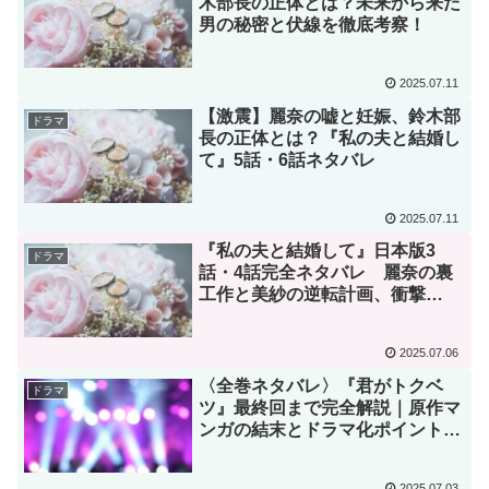
木部長の正体とは？未来から来た
男の秘密と伏線を徹底考察！
2025.07.11
【激震】麗奈の嘘と妊娠、鈴木部
ドラマ
長の正体とは？『私の夫と結婚し
て』5話・6話ネタバレ
2025.07.11
『私の夫と結婚して』日本版3
ドラマ
話・4話完全ネタバレ 麗奈の裏
工作と美紗の逆転計画、衝撃
の“転落”ラストとは？
2025.07.06
〈全巻ネタバレ〉『君がトクベ
ドラマ
ツ』最終回まで完全解説｜原作マ
ンガの結末とドラマ化ポイントを
総まとめ
2025.07.03