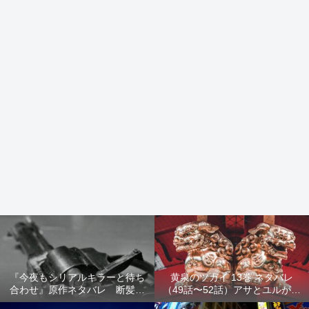
『今夜もシリアルキラーと待ち
黄泉のツガイ 13巻 ネタバレ
合わせ』原作ネタバレ 断髪オ
（49話〜52話）アサとユルが家
ブジェ殺人事件 犯人の正体や
出！西ノ村の真実とヒカルの決